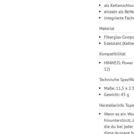
als Kettenschlo
einzeln als Rei
integrierte Fäch
Material
Fiberglas-Compo
Edelstahl (Kette
Kompatibilität
HINWEIS: Power 
12)
Technische Spezifi
Maße: 11,5 x 2.
Gewicht: 45 g
Herstellerinfo Top
Wenn es ein Wor
hinunterstürzt,
die du bei jeder
diese Aussage b