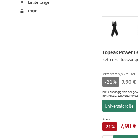
Einstellungen
Login
Topeak Power Le
Kettenschlosszang
Jetzt statt 9,95 € UVP
-21%
7,90 €
Preis abhängig von der ge
inkl. MwSt., zzgl.
Versandkos
Universalgröße
Preis:
7,90 €
-21%