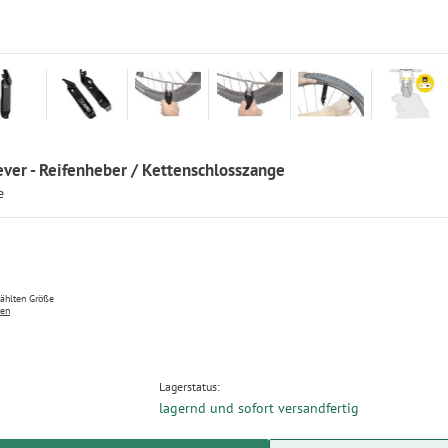
ver - Reifenheber / Kettenschlosszange
e
wählten Größe
ten
Lagerstatus:
lagernd und sofort versandfertig