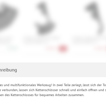
ts Chain
OneUp Components Bash
OneUp Components Ch
derbash
Guide ISCG05 V2
Guide ISCG05 V2
53,90 €
94,90 €
64,90 €
-5%
hreibung
tes und multifunktionales Werkzeug! In zwei Teile zerlegt, lässt sich der
 verbunden, lassen sich Kettenschlösser schnell und einfach öffnen und sc
ßen des Kettenschlosses für bequemes Arbeiten zusammen.