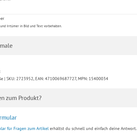
ber
nd Irrtümer in Bild und Text vorbehalten.
male
:
ße | SKU: 2723952, EAN: 4710069687727, MPN: 15400034
en zum Produkt?
rmular
lar für Fragen zum Artikel
erhältst du schnell und einfach deine Antwort.