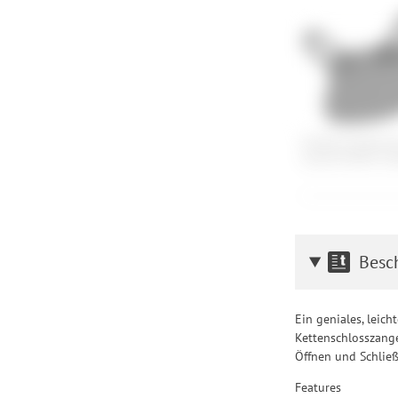
OneUp Componen
Guide ISCG05 Un
Besc
Ein geniales, leich
Kettenschlosszange
Öffnen und Schlie
Features