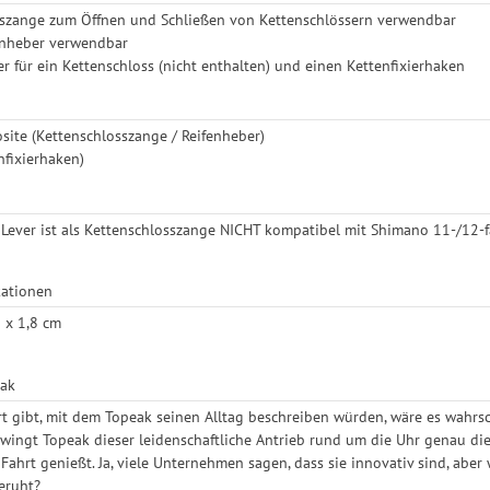
sszange zum Öffnen und Schließen von Kettenschlössern verwendbar
fenheber verwendbar
er für ein Kettenschloss (nicht enthalten) und einen Kettenfixierhaken
site (Kettenschlosszange / Reifenheber)
nfixierhaken)
Lever ist als Kettenschlosszange NICHT kompatibel mit Shimano 11-/12
kationen
3 x 1,8 cm
eak
t gibt, mit dem Topeak seinen Alltag beschreiben würden, wäre es wahrsc
 zwingt Topeak dieser leidenschaftliche Antrieb rund um die Uhr genau d
 Fahrt genießt. Ja, viele Unternehmen sagen, dass sie innovativ sind, abe
eruht?