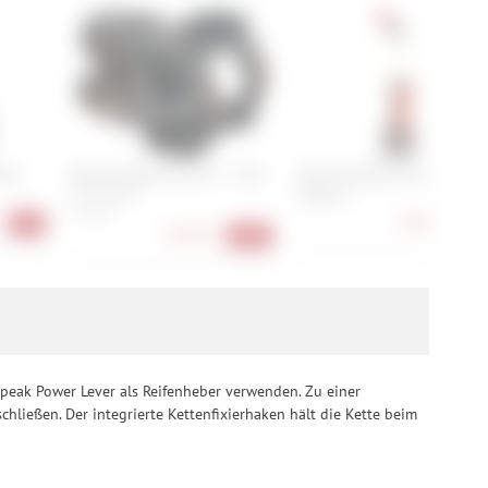
ain
Reverse Black-One D-2 - 31,8
Stan's NoTubes Tire Sealant
& 35 mm
Injector
50 mm
9,90 €
-7%
-17
44,90 €
-36%
 Topeak Power Lever als Reifenheber verwenden. Zu einer
hließen. Der integrierte Kettenfixierhaken hält die Kette beim