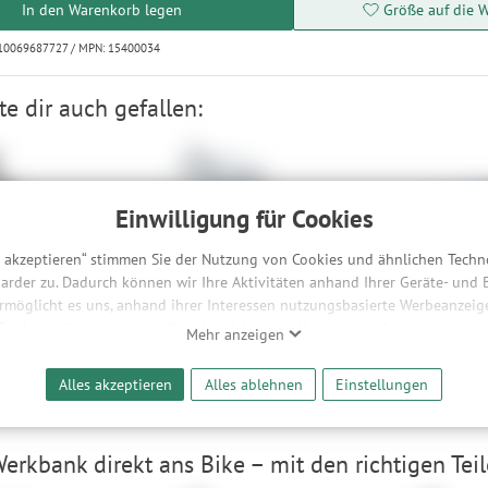
In den Warenkorb legen
Größe auf die W
710069687727 / MPN: 15400034
e dir auch gefallen:
Einwilligung für Cookies
s akzeptieren“ stimmen Sie der Nutzung von Cookies und ähnlichen Techn
arder zu. Dadurch können wir Ihre Aktivitäten anhand Ihrer Geräte- und
ermöglicht es uns, anhand ihrer Interessen nutzungsbasierte Werbeanzeigen
k Pro
Topeak Universal Chain Tool
Park Tool CC-4.2 Chain
Checker
 Funktionalitäten unserer Website sicherzustellen und stetig zu verbesser
Mehr anzeigen
90 €
8,90 €
-20%
-11%
bieter und Werbepartner weitergegeben. Die Verarbeitung erfolgt aussch
20,90 €
reaming-Inhalten und der Durchführung von statistischer Analyse, Reic
Alles akzeptieren
Alles ablehnen
Einstellungen
und nutzungsbasierter Werbung. Informationen zu den einzelnen Funkti
 Speicherdauer finden Sie unter Einstellungen. Diese Einwilligung ist freiwi
e nicht erforderlich und gilt, bis sie widerrufen wird. Sie können Ihre E
erkbank direkt ans Bike – mit den richtigen Teil
h für bestimmte Drittanbieter erteilen und jederzeit für die Zukunft wider