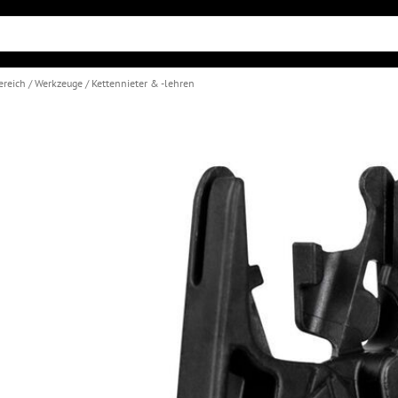
ereich
Werkzeuge
Kettennieter & -lehren