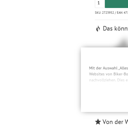
SKU: 2723952 / EAN: 4
Das könnt
Mit der Auswahl „Alle
Websites von Biker-Bo
nachvollziehen. Dies 
Topeak Power Lin
bereitzustellen sowie
27,
Daten auch an Drittan
der Einbindung von St
Produktempfehlungen 
Drittanbietern und der
Nutzung unserer Websit
Von der W
Einstellungen lediglic