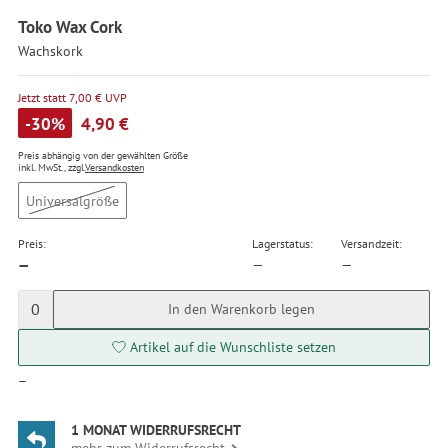
Toko Wax Cork
Wachskork
Jetzt statt 7,00 € UVP
-30%
4,90 €
Preis abhängig von der gewählten Größe
inkl. MwSt., zzgl.
Versandkosten
Universalgröße
Preis:
Lagerstatus:
Versandzeit:
—
—
—
0
In den Warenkorb legen
Artikel auf die Wunschliste setzen
—
1 MONAT WIDERRUFSRECHT
mehr zum Widerrufsrecht