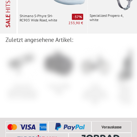
HITS
Specialized Propero 4,
Shimano S-Phyre SH-
SALE
-37%
white
RC903 Wide Road, white
233,90 €
Zuletzt angesehene Artikel:
Cube Acid
Cube Duffle
Cube
Odlo SUW
Gepäckträgeraufsatz
Bag
Kathmandu
Perform
SIC 2.0 Top Rail
Hybrid One11
Blackcom
HPC
w. Facem
Vorauskasse