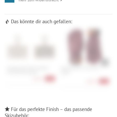
Das könnte dir auch gefallen:
Shimano K05Ti-RX Kunstharz
Hestra Women´s Fall Line 5
S
Scheibenbremsbelag
Finger
B
C
9
10,90 €
-32%
L
68,90 €
-51%
Für das perfekte Finish – das passende
Skizubehör: