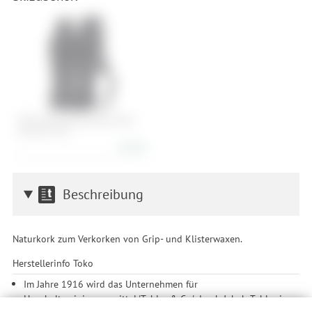
ORTLIEB Carrying System Bike
Pannier (F35)
44,90 €
Beschreibung
Naturkork zum Verkorken von Grip- und Klisterwaxen.
Herstellerinfo Toko
Im Jahre 1916 wird das Unternehmen für
Haushaltsreinigungsmittel 'Tobler & Co.' durch Jakob Tobler in