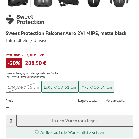
Sweet Protection Falconer Aero 2Vi MIPS, matte black
Fahrradhelm / Unisex
Jetzt statt 299,00 € UVP
-30%
208,90 €
Preis abhängig von der gewählten Größe
inkl. MwSt., zzgl.
Versandkosten
S/M // 53-56 cm
L/XL // 59-61 cm
M/L // 56-59 cm
Preis:
Lagerstatus:
Versandzeit:
—
—
—
0
In den Warenkorb legen
Artikel auf die Wunschliste setzen