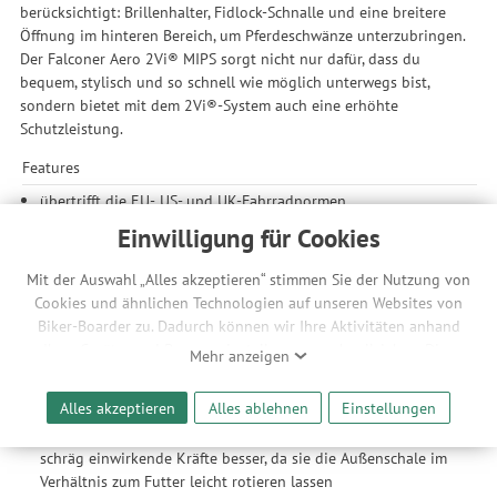
berücksichtigt: Brillenhalter, Fidlock-Schnalle und eine breitere
Öffnung im hinteren Bereich, um Pferdeschwänze unterzubringen.
Der Falconer Aero 2Vi® MIPS sorgt nicht nur dafür, dass du
bequem, stylisch und so schnell wie möglich unterwegs bist,
sondern bietet mit dem 2Vi®-System auch eine erhöhte
Schutzleistung.
Features
übertrifft die EU-, US- und UK-Fahrradnormen
abnehmbare magnetische Aero-Abdeckungen
Einwilligung für Cookies
speziell für eine perfekte Kombinierbarkeit mit Sweet
Protection Brillen entwickelt
Mit der Auswahl „Alles akzeptieren“ stimmen Sie der Nutzung von
Brillengarage zur einfachen Aufbewahrung der Brille
Cookies und ähnlichen Technologien auf unseren Websites von
Biker-Boarder zu. Dadurch können wir Ihre Aktivitäten anhand
Material / Konstruktion
Ihrer Geräte- und Browsereinstellungen nachvollziehen. Dies
Mehr anzeigen
PC-EPS Inmould Konstruktion
ermöglicht es uns, anhand ihrer Interessen nutzungsbasierte
MIPS (Multidirectional Impact Protection System): wird
Werbeanzeigen für Sie bereitzustellen sowie Funktionalitäten
Alles akzeptieren
Alles ablehnen
Einstellungen
eingesetzt, um im Falle eines schrägen Aufpralls die
unserer Website sicherzustellen und stetig zu verbessern. Dabei
Drehkräfte auf das Gehirn zu verringern; Helme absorbieren
werden Ihre Daten auch an Drittanbieter und Werbepartner
schräg einwirkende Kräfte besser, da sie die Außenschale im
weitergegeben. Die Verarbeitung erfolgt ausschließlich zum
Verhältnis zum Futter leicht rotieren lassen
Zwecke der Einbindung von Streaming-Inhalten und der