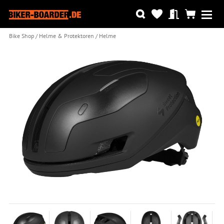
Bike Shop
Helme & Protektoren
Helme