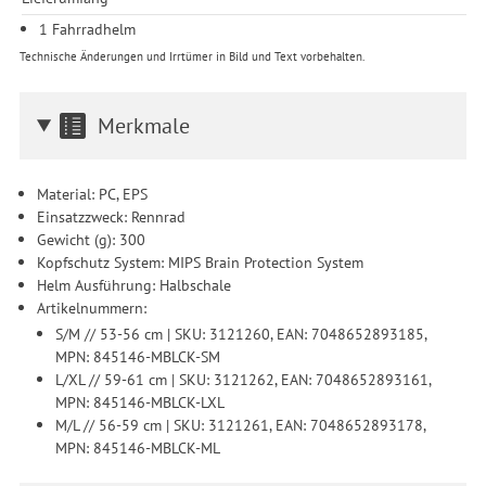
1 Fahrradhelm
Technische Änderungen und Irrtümer in Bild und Text vorbehalten.
Merkmale
Material: PC, EPS
Einsatzzweck: Rennrad
Gewicht (g): 300
Kopfschutz System: MIPS Brain Protection System
Helm Ausführung: Halbschale
Artikelnummern:
S/M // 53-56 cm | SKU: 3121260, EAN: 7048652893185,
MPN: 845146-MBLCK-SM
L/XL // 59-61 cm | SKU: 3121262, EAN: 7048652893161,
MPN: 845146-MBLCK-LXL
M/L // 56-59 cm | SKU: 3121261, EAN: 7048652893178,
MPN: 845146-MBLCK-ML