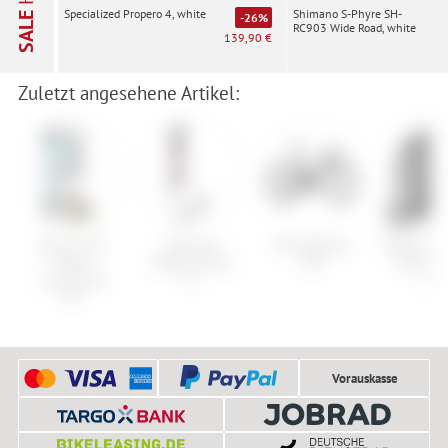
Shimano S-Phyre SH-
Specialized Propero 4, white
SALE
-26%
RC903 Wide Road, white
139,90 €
Zuletzt angesehene Artikel:
Burton Set:
Völkl Set:
Trek Madone
Black Di
Talent
Ledge+Schizo
SLR
JetForce
Scout+Lexa
11
26L
EST
Vorauskasse