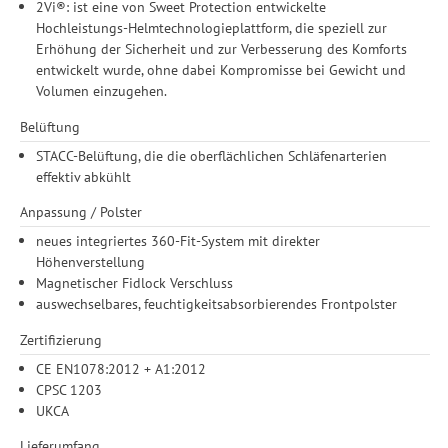
2Vi®: ist eine von Sweet Protection entwickelte
Durchführung von statistischer Analyse, Reichweitenmessungen,
Hochleistungs-Helmtechnologieplattform, die speziell zur
Produktempfehlungen und nutzungsbasierter Werbung.
Erhöhung der Sicherheit und zur Verbesserung des Komforts
Informationen zu den einzelnen Funktionen, den Drittanbietern
entwickelt wurde, ohne dabei Kompromisse bei Gewicht und
und der Speicherdauer finden Sie unter Einstellungen. Diese
Volumen einzugehen.
Einwilligung ist freiwillig, für die Nutzung unserer Website nicht
erforderlich und gilt, bis sie widerrufen wird. Sie können Ihre
Belüftung
Einwilligung unter Einstellungen lediglich für bestimmte
STACC-Belüftung, die die oberflächlichen Schläfenarterien
Drittanbieter erteilen und jederzeit für die Zukunft widerrufen.
effektiv abkühlt
Anpassung / Polster
neues integriertes 360-Fit-System mit direkter
Höhenverstellung
Magnetischer Fidlock Verschluss
auswechselbares, feuchtigkeitsabsorbierendes Frontpolster
Zertifizierung
CE EN1078:2012 + A1:2012
CPSC 1203
UKCA
Lieferumfang