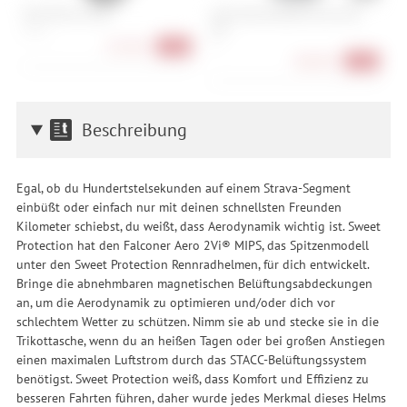
POC VPD Air Torso
ION Chest Protector Arcon HD
P
Pro
S, M, L
S
S
167,90 €
-35%
208,90 €
-13%
Beschreibung
Egal, ob du Hundertstelsekunden auf einem Strava-Segment
einbüßt oder einfach nur mit deinen schnellsten Freunden
Kilometer schiebst, du weißt, dass Aerodynamik wichtig ist. Sweet
Protection hat den Falconer Aero 2Vi® MIPS, das Spitzenmodell
unter den Sweet Protection Rennradhelmen, für dich entwickelt.
Bringe die abnehmbaren magnetischen Belüftungsabdeckungen
an, um die Aerodynamik zu optimieren und/oder dich vor
schlechtem Wetter zu schützen. Nimm sie ab und stecke sie in die
Trikottasche, wenn du an heißen Tagen oder bei großen Anstiegen
einen maximalen Luftstrom durch das STACC-Belüftungssystem
benötigst. Sweet Protection weiß, dass Komfort und Effizienz zu
besseren Fahrten führen, daher wurde jedes Merkmal dieses Helms