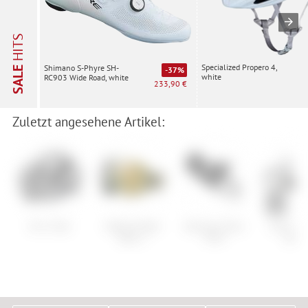
HITS
Specialized Propero 4,
Shimano S-Phyre SH-
SALE
-37%
white
RC903 Wide Road, white
233,90 €
Zuletzt angesehene Artikel:
Giro Cielo
Oakley Flight
Salomon Skins
Scott Sil
Deck L
MTN
eRid