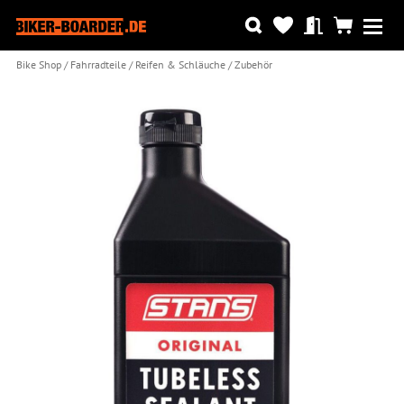
Bike Shop
Fahrradteile
Reifen & Schläuche
Zubehör