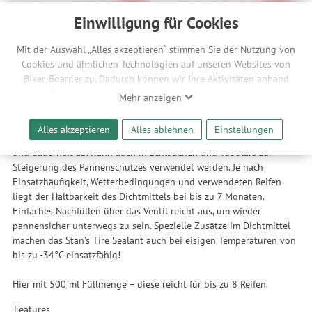
17,90 €
ab
22,90 €
-40%
-31%
Einwilligung für Cookies
Mit der Auswahl „Alles akzeptieren“ stimmen Sie der Nutzung von
Beschreibung
Cookies und ähnlichen Technologien auf unseren Websites von
Biker-Boarder zu. Dadurch können wir Ihre Aktivitäten anhand
Ihrer Geräte- und Browsereinstellungen nachvollziehen. Dies
Mehr anzeigen
ermöglicht es uns, anhand ihrer Interessen nutzungsbasierte
Der Startschuss für die Tubeless-Revolution. Mit der Stan's
Werbeanzeigen für Sie bereitzustellen sowie Funktionalitäten
Dichtmilch fing der Siegeszug der Tubeless Systeme erst so richtig
Alles akzeptieren
Alles ablehnen
Einstellungen
unserer Website sicherzustellen und stetig zu verbessern. Dabei
an. Latexpartikel dichten bis zu 6mm große Löcher im Reifen sofort
werden Ihre Daten auch an Drittanbieter und Werbepartner
und dauerhaft ab. Kann auch in Schläuchen und Tubulars zur
weitergegeben. Die Verarbeitung erfolgt ausschließlich zum
Steigerung des Pannenschutzes verwendet werden. Je nach
Zwecke der Einbindung von Streaming-Inhalten und der
Einsatzhäufigkeit, Wetterbedingungen und verwendeten Reifen
Durchführung von statistischer Analyse, Reichweitenmessungen,
liegt der Haltbarkeit des Dichtmittels bei bis zu 7 Monaten.
Produktempfehlungen und nutzungsbasierter Werbung.
Einfaches Nachfüllen über das Ventil reicht aus, um wieder
Informationen zu den einzelnen Funktionen, den Drittanbietern
pannensicher unterwegs zu sein. Spezielle Zusätze im Dichtmittel
und der Speicherdauer finden Sie unter Einstellungen. Diese
machen das Stan's Tire Sealant auch bei eisigen Temperaturen von
Einwilligung ist freiwillig, für die Nutzung unserer Website nicht
bis zu -34°C einsatzfähig!
erforderlich und gilt, bis sie widerrufen wird. Sie können Ihre
Einwilligung unter Einstellungen lediglich für bestimmte
Hier mit 500 ml Füllmenge – diese reicht für bis zu 8 Reifen.
Drittanbieter erteilen und jederzeit für die Zukunft widerrufen.
Features