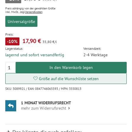
Preis abhängig von der gewählten Größe
inkl. MwSt., zzgl.
Versandkosten
Universalgröße
Preis:
17,90 €
-10%
35,80 €/l
Lagerstatus:
Versandzeit:
lagernd und sofort versandfertig
2-4 Werktage
In den Warenkorb legen
Größe auf die Wunschliste setzen
SKU: 3089921 / EAN: 0847746065593 / MPN: 3550813
1 MONAT WIDERRUFSRECHT
mehr zum Widerrufsrecht