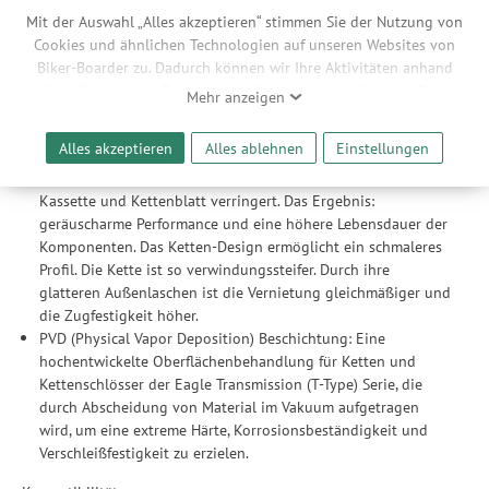
PowerLock® als werkzeugfreie, sichere und konstante
Mit der Auswahl „Alles akzeptieren“ stimmen Sie der Nutzung von
Möglichkeit zur Verbindung der Ketten entwickelt. Obwohl
Cookies und ähnlichen Technologien auf unseren Websites von
bei PowerLock® keine besonderen Werkzeuge zur Montage
Biker-Boarder zu. Dadurch können wir Ihre Aktivitäten anhand
benötigt werden, so ist doch angesichts des engen
Ihrer Geräte- und Browsereinstellungen nachvollziehen. Dies
Mehr anzeigen
Toleranzbereichs jedes PowerLock® nur einmalig zu
ermöglicht es uns, anhand ihrer Interessen nutzungsbasierte
verwenden.
Werbeanzeigen für Sie bereitzustellen sowie Funktionalitäten
Alles akzeptieren
Alles ablehnen
Einstellungen
Flow Link™: Die ultraglatten Innenlaschen der Kette sind
unserer Website sicherzustellen und stetig zu verbessern. Dabei
vollkommen frei von Kanten. Dadurch wird die Reibung an
werden Ihre Daten auch an Drittanbieter und Werbepartner
Kassette und Kettenblatt verringert. Das Ergebnis:
weitergegeben. Die Verarbeitung erfolgt ausschließlich zum
geräuscharme Performance und eine höhere Lebensdauer der
Zwecke der Einbindung von Streaming-Inhalten und der
Komponenten. Das Ketten-Design ermöglicht ein schmaleres
Durchführung von statistischer Analyse, Reichweitenmessungen,
Profil. Die Kette ist so verwindungssteifer. Durch ihre
Produktempfehlungen und nutzungsbasierter Werbung.
glatteren Außenlaschen ist die Vernietung gleichmäßiger und
Informationen zu den einzelnen Funktionen, den Drittanbietern
die Zugfestigkeit höher.
und der Speicherdauer finden Sie unter Einstellungen. Diese
PVD (Physical Vapor Deposition) Beschichtung: Eine
Einwilligung ist freiwillig, für die Nutzung unserer Website nicht
hochentwickelte Oberflächenbehandlung für Ketten und
erforderlich und gilt, bis sie widerrufen wird. Sie können Ihre
Kettenschlösser der Eagle Transmission (T-Type) Serie, die
Einwilligung unter Einstellungen lediglich für bestimmte
durch Abscheidung von Material im Vakuum aufgetragen
Drittanbieter erteilen und jederzeit für die Zukunft widerrufen.
wird, um eine extreme Härte, Korrosionsbeständigkeit und
Verschleißfestigkeit zu erzielen.