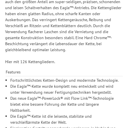
auch den größten Anteil am super-seidigen, präzisen, schonenden
und leisen Schaltverhalten des Eagle™-Antriebs. Die Kettenglieder
haben einen glatten Radius, ohne scharfe Kanten oder
Auskerbungen. Das verringert Kettengeräusche, Reibung und
Verschleiß an Ritzeln und Kettenblättern deutlich. Durch die
Verwendung flacherer Laschen sind die Vernietung und die
gesamte Konstruktion besonders stabil. Eine Hard Chrome™-
Beschichtung verlängert die Lebensdauer der Kette, bei
gleichbleibend optimaler Leistung.
Hier mit 126 Kettengliedern.
Features
Fortschrittlichstes Ketten-Design und modernste Technologie.
Die Eagle™-Kette wurde komplett neu entwickelt und wird
unter Verwendung neuer Fertigungstechniken hergestellt.
Das neue Eagle™-PowerLock® mit Flow Link™-Technologie
bietet eine bessere Führung der Kette und längere
Haltbarkeit.
Die Eagle™-Kette ist die leiseste, stabilste und
verschleißärmste Kette der Welt.