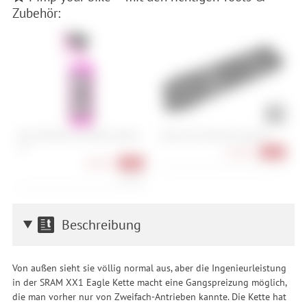
Zubehör:
Muc-Off Nano Tech Bike Cleaner -
Cube Acid Multi Tool Husk 24
T
1 L
U
64,90 €
-28%
10,90 €
-39%
10,90 €/l
Beschreibung
Von außen sieht sie völlig normal aus, aber die Ingenieurleistung
in der SRAM XX1 Eagle Kette macht eine Gangspreizung möglich,
die man vorher nur von Zweifach-Antrieben kannte. Die Kette hat