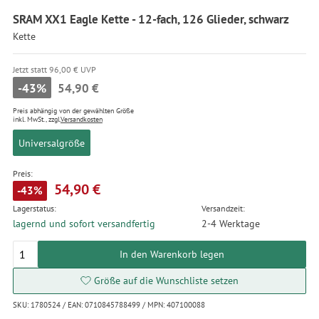
SRAM XX1 Eagle Kette - 12-fach, 126 Glieder, schwarz
Kette
Jetzt statt 96,00 € UVP
-43%
54,90 €
Preis abhängig von der gewählten Größe
inkl. MwSt., zzgl.
Versandkosten
Universalgröße
Preis:
54,90 €
-43%
Lagerstatus:
Versandzeit:
lagernd und sofort versandfertig
2-4 Werktage
In den Warenkorb legen
Größe auf die Wunschliste setzen
SKU: 1780524 / EAN: 0710845788499 / MPN: 407100088