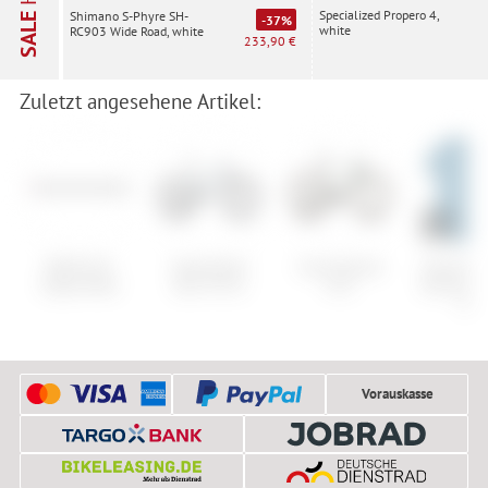
Specialized Propero 4,
Shimano S-Phyre SH-
SALE
-37%
white
RC903 Wide Road, white
233,90 €
Zuletzt angesehene Artikel:
SRAM XX1
Specialized
Cube Nulane
Devold Ac
Eagle Kette
Epic 8 Evo
C:62
Devold L
Tee
Vorauskasse