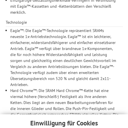
Einzigartige Gestaltungsmerkmale verringern in Verbindung
mit Eagle™-Kassetten und -Kettenblättern den Verschleiß
merklich.
Technologie
Eagle™: Die Eagle™-Technologie repräsentiert SRAMs
neueste 1x-Antriebstechnologie. Eagle™ ist ein leichterer,
einfacherer, widerstandsfähigerer und einfacher einsetzbarer
Antrieb. Eagle™ verfügt über brandneue 1x-Komponenten,
die für noch höhere Widerstandsfähigkeit und Leistung
sorgen und gleichzeitig einen deutlichen Gewichtsvorteil im
Vergleich zu anderen Antriebslösungen bieten. Die Eagle™-
Technologie verfügt zudem über einen erweiterten
Übersetzungsbereich von 520 % und gleicht damit 2x11-
Antrieben.
Hard Chrome™: Die SRAM Hard Chrome™-Kette hat eine
viermal höhere (Verschleiß-) Festigkeit als ihre anderen
Ketten. Dies liegt an dem neuen Bearbeitungsverfahren für
die inneren Glieder und Rollen. Die Push-Pin-Festigkeit und
die Gesamtfestigkeit entsprechen SRAMs aktuellen Ketten. Die
Hard Chrme™-Kette hält länger und ist äußerst stabil.
Einwilligung für Cookies
PowerLock®: Die Ketten-Ingenieure von SRAM haben