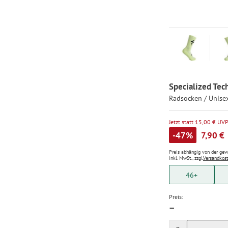
Specialized Tec
Radsocken / Unise
Jetzt statt 15,00 € UV
-47%
7,90 €
Preis abhängig von der ge
inkl. MwSt., zzgl.
Versandkos
46+
Preis:
—