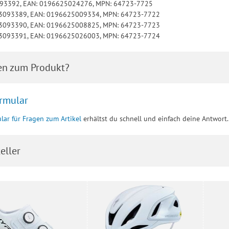
3093392, EAN: 0196625024276, MPN: 64723-7725
: 3093389, EAN: 0196625009334, MPN: 64723-7722
: 3093390, EAN: 0196625008825, MPN: 64723-7723
: 3093391, EAN: 0196625026003, MPN: 64723-7724
en zum Produkt?
rmular
lar für Fragen zum Artikel
erhältst du schnell und einfach deine Antwort.
eller