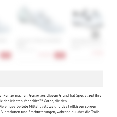
C903
Shimano S-Phyre SH-RC903
Specialized Torch 3.0 Road
Road
36, 37, 41, 42, 43, 44, 45, 46, 47,
48, 49
43, 44, 45, 47
179,90 €
-28
233,90 €
-37%
-37%
edanken zu machen. Genau aus diesem Grund hat Specialized ihre
ix der leichten VaporRize™-Garne, die den
Die eingearbeitete Mittelfußstütze und das Fußkissen sorgen
e Vibrationen und Erschütterungen, während du über die Trails