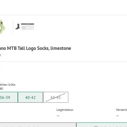
hno MTB Tall Logo Socks, limestone
x
P
wählten Größe
ten
36-39
40-42
43-45
Lagerstatus:
Versand
—
—