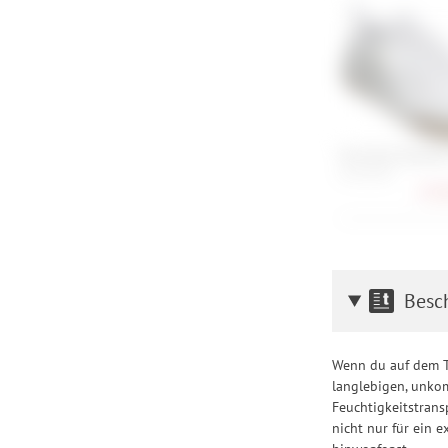
Five Ten Freeride
42, 46, 48
133,
Besc
Wenn du auf dem Tr
langlebigen, unkom
Feuchtigkeitstrans
nicht nur für ein 