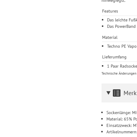
hinwegfegst.
Features
Das leichte Fuß
Das PowerBand u
Material
Techno PE Vapo
Lieferumfang
1 Paar Radsock
Technische Änderungen u
Merk
Sockenlänge: Mi
Material: 65% P
Einsatzzweck: 
Artikelnummern