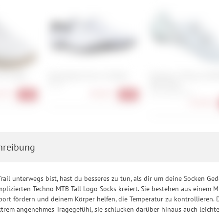
r Pro BOA
Specialized Torch 1.0 Road
Shimano S-Phyre SH-R
Wide Road
46, 47
90 €
89,90 €
41, 43, 44, 45, 47
-21%
-18%
233,90 €
hreibung
ail unterwegs bist, hast du besseres zu tun, als dir um deine Socken G
plizierten Techno MTB Tall Logo Socks kreiert. Sie bestehen aus einem M
port fördern und deinem Körper helfen, die Temperatur zu kontrollieren. 
extrem angenehmes Tragegefühl, sie schlucken darüber hinaus auch leicht