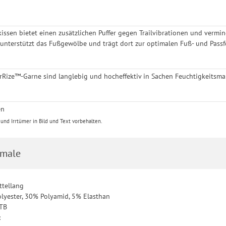
kissen bietet einen zusätzlichen Puffer gegen Trailvibrationen und vermi
nterstützt das Fußgewölbe und trägt dort zur optimalen Fuß- und Passf
rRize™-Garne sind langlebig und hocheffektiv in Sachen Feuchtigkeitsm
en
nd Irrtümer in Bild und Text vorbehalten.
male
ttellang
olyester, 30% Polyamid, 5% Elasthan
MTB
: