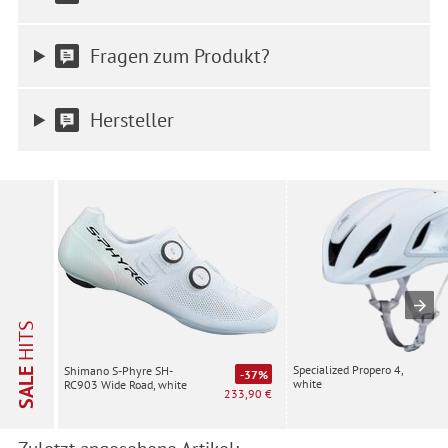
Informationen zu den einzelnen Funktionen, den Drittanbietern
und der Speicherdauer finden Sie unter Einstellungen. Diese
Einwilligung ist freiwillig, für die Nutzung unserer Website nicht
Fragen zum Produkt?
erforderlich und gilt, bis sie widerrufen wird. Sie können Ihre
Einwilligung unter Einstellungen lediglich für bestimmte
Drittanbieter erteilen und jederzeit für die Zukunft widerrufen.
Hersteller
HITS
Specialized Propero 4,
Shimano S-Phyre SH-
SALE
-37%
white
RC903 Wide Road, white
233,90 €