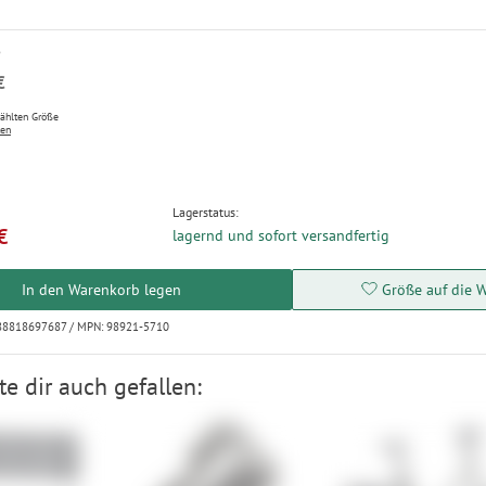
P
€
wählten Größe
ten
Lagerstatus:
€
lagernd und sofort versandfertig
In den Warenkorb legen
Größe auf die W
888818697687 / MPN: 98921-5710
e dir auch gefallen: