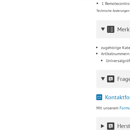
1 Remotecontrol
Einstellungen lediglic
Technische Änderungen u
Merk
zugehörige Kate
Artikelnummern
Universalgrö
Frag
Kontaktfo
Mit unserem
Formu
Herst