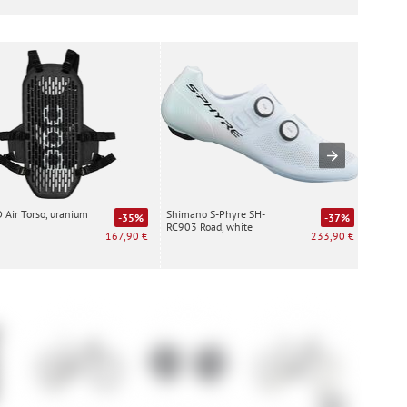
Air Torso, uranium
Shimano S-Phyre SH-
Special
-35%
-37%
RC903 Road, white
white
167,90 €
233,90 €