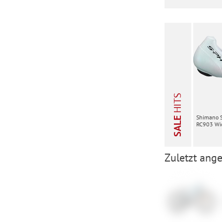
HITS
Shimano 
SALE
RC903 Wid
Zuletzt ange