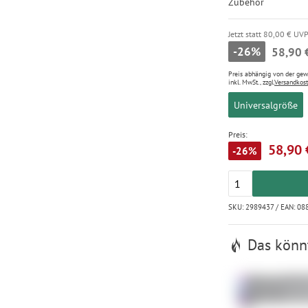
Zubehör
Jetzt statt 80,00 € UV
-26%
58,90 
Preis abhängig von der ge
inkl. MwSt., zzgl.
Versandkos
Universalgröße
Preis:
58,90 
-26%
SKU: 2989437 / EAN: 0
Das könnt