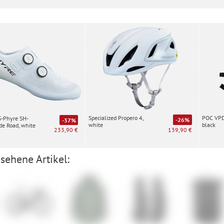
Specialized Propero 4,
POC VPD 
S-Phyre SH-
-26%
-37%
white
black
e Road, white
139,90 €
233,90 €
sehene Artikel: