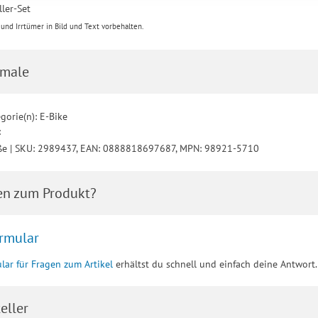
ler-Set
h für bestimmte Drittanbieter erteilen und jederzeit für die Zukunft wider
nd Irrtümer in Bild und Text vorbehalten.
male
gorie(n): E-Bike
:
ße | SKU: 2989437, EAN: 0888818697687, MPN: 98921-5710
en zum Produkt?
rmular
lar für Fragen zum Artikel
erhältst du schnell und einfach deine Antwort.
eller