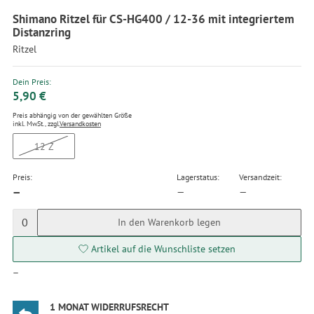
Shimano Ritzel für CS-HG400 / 12-36 mit integriertem
Distanzring
Ritzel
Dein Preis:
5,90 €
Preis abhängig von der gewählten Größe
inkl. MwSt., zzgl.
Versandkosten
12 Z
Preis:
Lagerstatus:
Versandzeit:
—
—
—
0
In den Warenkorb legen
Artikel auf die Wunschliste setzen
—
1 MONAT WIDERRUFSRECHT