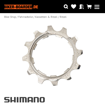
Bike Shop
Fahrradteile
Kassetten & Ritzel
Ritzel