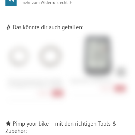
mehr zum Widerrufsrecht
Das könnte dir auch gefallen:
Shimano Ritzelset für CS-M9100,
Sigma ROX 2.0 Endurance
S
CS-M8100, CS-M7100, CS-M6100
S
78,90 €
-21%
16,90 €
-32%
Pimp your bike – mit den richtigen Tools &
Zubehör: