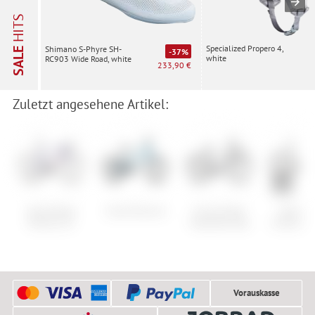
HITS
Specialized Propero 4,
Shimano S-Phyre SH-
SALE
-37%
white
RC903 Wide Road, white
233,90 €
Zuletzt angesehene Artikel:
Specialized
Cube Numove
Cannondale
Speciali
Tarmac SL7
Treadwell Neo
Chisel Har
Vorauskasse