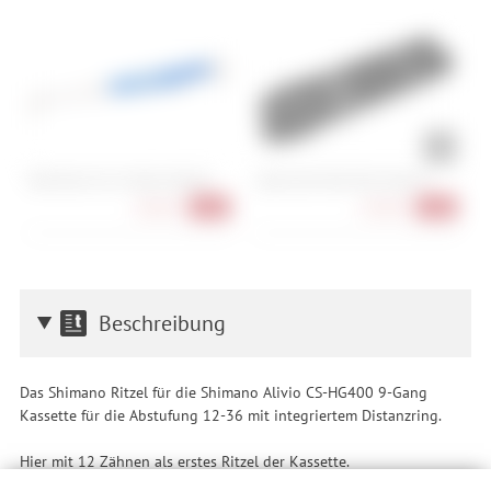
Park Tool CC-4.2 Chain Checker
Cube Acid Multi Tool Husk 24
M
1
20,90 €
64,90 €
-16%
-28%
Beschreibung
Das Shimano Ritzel für die Shimano Alivio CS-HG400 9-Gang
Kassette für die Abstufung 12-36 mit integriertem Distanzring.
Hier mit 12 Zähnen als erstes Ritzel der Kassette.