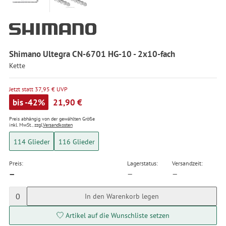
Shimano Ultegra CN-6701 HG-10 - 2x10-fach
Kette
Jetzt statt 37,95 € UVP
bis -42%
21,90 €
Preis abhängig von der gewählten Größe
inkl. MwSt., zzgl.
Versandkosten
114 Glieder
116 Glieder
Preis:
Lagerstatus:
Versandzeit:
—
—
—
0
In den Warenkorb legen
Artikel auf die Wunschliste setzen