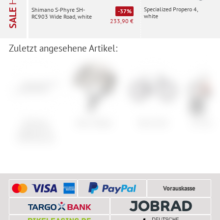
Specialized Propero 4,
Shimano S-Phyre SH-
SALE
-37%
white
RC903 Wide Road, white
233,90 €
Zuletzt angesehene Artikel:
Shimano
Abus Taipan
Kona Unit
GT Avala
Ultegra CN-
6701 HG-10
Vorauskasse