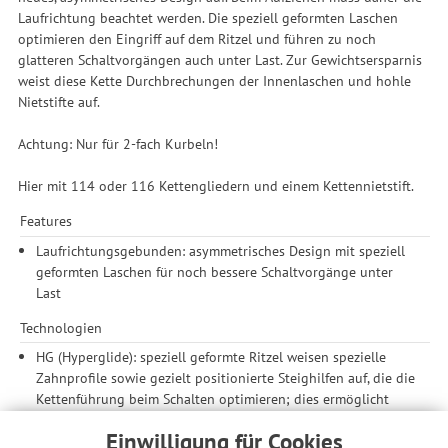
Laufrichtung beachtet werden. Die speziell geformten Laschen
optimieren den Eingriff auf dem Ritzel und führen zu noch
glatteren Schaltvorgängen auch unter Last. Zur Gewichtsersparnis
weist diese Kette Durchbrechungen der Innenlaschen und hohle
Nietstifte auf.
Achtung: Nur für 2-fach Kurbeln!
Hier mit 114 oder 116 Kettengliedern und einem Kettennietstift.
Features
Laufrichtungsgebunden: asymmetrisches Design mit speziell
geformten Laschen für noch bessere Schaltvorgänge unter
Last
Technologien
HG (Hyperglide): speziell geformte Ritzel weisen spezielle
Zahnprofile sowie gezielt positionierte Steighilfen auf, die die
Kettenführung beim Schalten optimieren; dies ermöglicht
eine schnelle, präzise Indexschaltfunktion
Einwilligung für Cookies
HG 10-fach-Kette für Rennrad: Die Laschen sorgen für