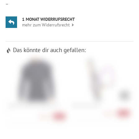
—
1 MONAT WIDERRUFSRECHT
mehr zum Widerrufsrecht
Das könnte dir auch gefallen:
Craft ADV Warm Intensity LS M
Elite Moreo Inox
M
S
XS
33,90 €
-19%
40,90 €
-45%