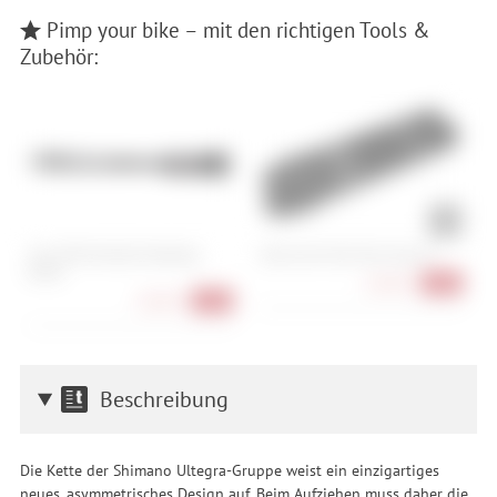
Pimp your bike – mit den richtigen Tools &
Zubehör:
Muc-Off Drivetrain Detailing
Cube Acid Multi Tool Husk 24
M
Brush
1
64,90 €
-28%
10,90 €
-22%
Beschreibung
Die Kette der Shimano Ultegra-Gruppe weist ein einzigartiges
neues, asymmetrisches Design auf. Beim Aufziehen muss daher die