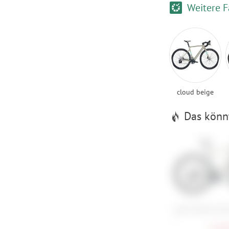
Weitere F
cloud beige
Das könnt
Scott Solace Grav
L
4.499,