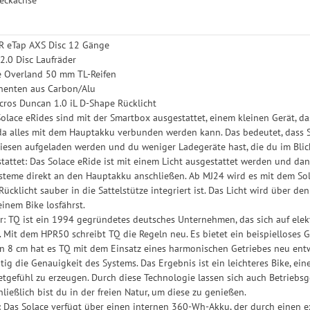
 eTap AXS Disc 12 Gänge
 2.0 Disc Laufräder
 Overland 50 mm TL-Reifen
enten aus Carbon/Alu
ncros Duncan 1.0 iL D-Shape Rücklicht
Solace eRides sind mit der Smartbox ausgestattet, einem kleinen Gerät, d
da alles mit dem Hauptakku verbunden werden kann. Das bedeutet, dass 
iesen aufgeladen werden und du weniger Ladegeräte hast, die du im Blic
stattet: Das Solace eRide ist mit einem Licht ausgestattet werden und d
teme direkt an den Hauptakku anschließen. Ab MJ24 wird es mit dem Sola
Rücklicht sauber in die Sattelstütze integriert ist. Das Licht wird über 
inem Bike losfährst.
 TQ ist ein 1994 gegründetes deutsches Unternehmen, das sich auf ele
at. Mit dem HPR50 schreibt TQ die Regeln neu. Es bietet ein beispielloses
 8 cm hat es TQ mit dem Einsatz eines harmonischen Getriebes neu entw
itig die Genauigkeit des Systems. Das Ergebnis ist ein leichteres Bike, ei
retgefühl zu erzeugen. Durch diese Technologie lassen sich auch Betriebs
hließlich bist du in der freien Natur, um diese zu genießen.
 Das Solace verfügt über einen internen 360-Wh-Akku, der durch einen