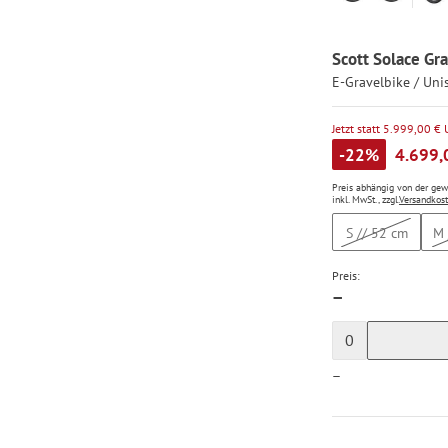
Scott Solace Gra
E-Gravelbike / Uni
Jetzt statt 5.999,00 €
-22%
4.699,
Preis abhängig von der ge
inkl. MwSt., zzgl.
Versandkos
S // 52 cm
M 
Preis:
—
0
—