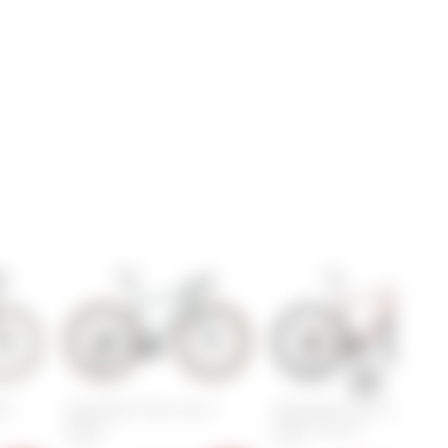
eo
Specialized Turbo Creo 2
Specialized Turbo Creo 2
Expert
Expert Carbon
54 cm
54 cm