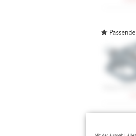
Passende 
Shimano PD-EH5
74,
Schütze, 
Mit der Auswahl „Alle