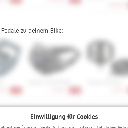
3.699,00 €
Pedale zu deinem Bike:
00
Shimano 105 PD-R7000
Shimano PD-EH510
90 €
124,90 €
84,90 €
-17%
-19%
Einwilligung für Cookies
was dir wichtig ist – mit dem passenden Schloss
s akzeptieren“ stimmen Sie der Nutzung von Cookies und ähnlichen Techn