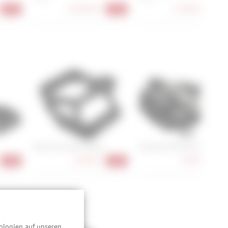
6.699,00 €
5.299,00 €
-47%
-21%
-38
Race Face Atlas Pedals
Shimano PD-R550 SPD-SL
148,90 €
84,90 €
-15%
-12%
-16
:
ologien auf unseren