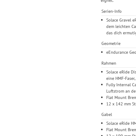
eignet.
Serien-Info
Solace Gravel e
dem leichten Ca
das dich ermuti
Geometrie
eEndurance Ge
Rahmen
Solace eRide Di
eine HMF-Faser,
Fully Internal 
Luftstrom an de
Flat Mount Br
12 x 142 mm St
Gabel
Solace eRide H
Flat Mount Br
12 x 100 mm St