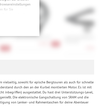
 Browsereinstellungen
 für Sie
n. Dabei werden Ihre
ließlich zum Zwecke
hweitenmessungen,
onen, den
llig, für die
 +
Abus Yarnit 4004K/110
Cube Acid Kettenschloss Sol
inwilligung unter
Pro K120
72,90 €
-9%
rufen.
70,90 €
-10%
-21
 vielseitig, sowohl für epische Bergtouren als auch für schnelle
iderstand durch den an der Kurbel montierten Motor. Es ist mit
inbegriffen) ausgestattet. Du hast drei Unterstützungs-Level,
 genießt. Die elektronische Gangschaltung von SRAM und die
estigung von Lenker- und Rahmentaschen für deine Abenteuer