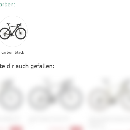
arben:
carbon black
e dir auch gefallen:
el eRide 30
Scott Solace Gravel 30
Cannondale Synapse N
Allroad 1
M
00 €
4.999,00 €
S , M , L , XL
-25%
-17%