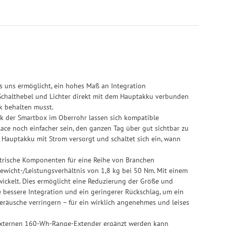
as uns ermöglicht, ein hohes Maß an Integration
Schalthebel und Lichter direkt mit dem Hauptakku verbunden
k behalten musst.
ank der Smartbox im Oberrohr lassen sich kompatible
ce noch einfacher sein, den ganzen Tag über gut sichtbar zu
den Hauptakku mit Strom versorgt und schaltet sich ein, wann
ktrische Komponenten für eine Reihe von Branchen
 Gewicht-/Leistungsverhältnis von 1,8 kg bei 50 Nm. Mit einem
ickelt. Dies ermöglicht eine Reduzierung der Größe und
ne bessere Integration und ein geringerer Rückschlag, um ein
geräusche verringern – für ein wirklich angenehmes und leises
 externen 160-Wh-Range-Extender ergänzt werden kann