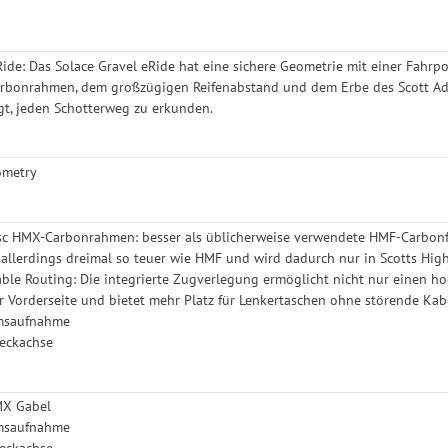
Ride: Das Solace Gravel eRide hat eine sichere Geometrie mit einer Fahrpo
rbonrahmen, dem großzügigen Reifenabstand und dem Erbe des Scott Addic
gt, jeden Schotterweg zu erkunden.
ometry
sc HMX-Carbonrahmen: besser als üblicherweise verwendete HMF-Carbonfas
 allerdings dreimal so teuer wie HMF und wird dadurch nur in Scotts H
Cable Routing: Die integrierte Zugverlegung ermöglicht nicht nur einen 
r Vorderseite und bietet mehr Platz für Lenkertaschen ohne störende Kab
emsaufnahme
eckachse
MX Gabel
emsaufnahme
eckachse