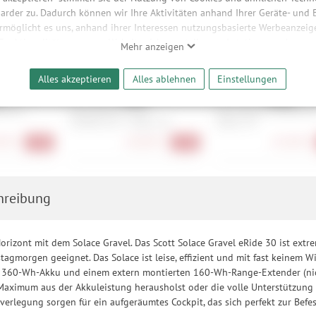
arder zu. Dadurch können wir Ihre Aktivitäten anhand Ihrer Geräte- und
ermöglicht es uns, anhand ihrer Interessen nutzungsbasierte Werbeanzeigen
 Funktionalitäten unserer Website sicherzustellen und stetig zu verbesser
Mehr anzeigen
bieter und Werbepartner weitergegeben. Die Verarbeitung erfolgt aussch
reaming-Inhalten und der Durchführung von statistischer Analyse, Reic
Alles akzeptieren
Alles ablehnen
Einstellungen
und nutzungsbasierter Werbung. Informationen zu den einzelnen Funkti
 Speicherdauer finden Sie unter Einstellungen. Diese Einwilligung ist freiwi
K/90 +
Abus Bordo Granit
Abus Bordo 6500A/110
e nicht erforderlich und gilt, bis sie widerrufen wird. Sie können Ihre E
6500K/120 + Halter SH
Halter SH
h für bestimmte Drittanbieter erteilen und jederzeit für die Zukunft wider
90 €
164,90 €
223,90 €
-20%
-18%
hreibung
orizont mit dem Solace Gravel. Das Scott Solace Gravel eRide 30 ist extrem
agmorgen geeignet. Das Solace ist leise, effizient und mit fast keinem W
 360-Wh-Akku und einem extern montierten 160-Wh-Range-Extender (nicht 
Maximum aus der Akkuleistung herausholst oder die volle Unterstützung
erlegung sorgen für ein aufgeräumtes Cockpit, das sich perfekt zur Bef