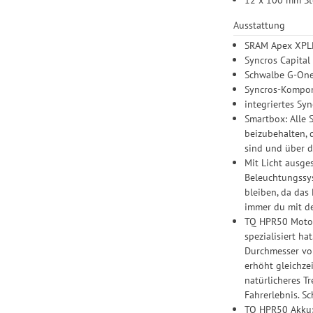
Ausstattung
SRAM Apex XPLR
Syncros Capital
Schwalbe G-One
Syncros-Kompon
integriertes Sy
Smartbox: Alle 
beizubehalten, 
sind und über d
Mit Licht ausge
Beleuchtungssys
bleiben, da das 
immer du mit de
TQ HPR50 Motor:
spezialisiert h
Durchmesser von
erhöht gleichze
natürlicheres T
Fahrerlebnis. Sc
TQ HPR50 Akku: