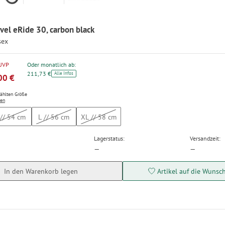
vel eRide 30, carbon black
sex
 UVP
Oder monatlich ab:
211,73 €
Alle Infos
00 €
wählten Größe
ten
// 54 cm
L // 56 cm
XL // 58 cm
Lagerstatus:
Versandzeit:
—
—
In den Warenkorb legen
Artikel auf die Wunsch