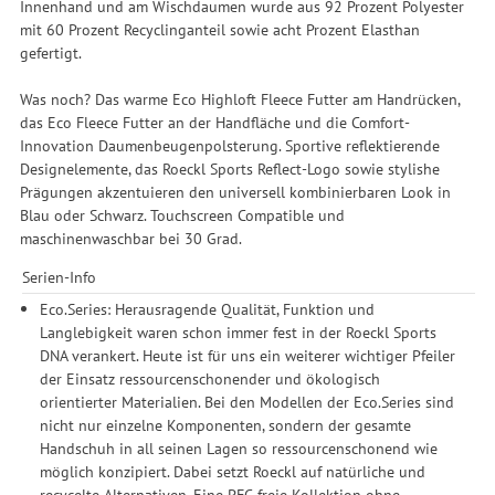
Innenhand und am Wischdaumen wurde aus 92 Prozent Polyester
mit 60 Prozent Recyclinganteil sowie acht Prozent Elasthan
gefertigt.
Was noch? Das warme Eco Highloft Fleece Futter am Handrücken,
das Eco Fleece Futter an der Handfläche und die Comfort-
Innovation Daumenbeugenpolsterung. Sportive reflektierende
Designelemente, das Roeckl Sports Reflect-Logo sowie stylishe
Prägungen akzentuieren den universell kombinierbaren Look in
Blau oder Schwarz. Touchscreen Compatible und
maschinenwaschbar bei 30 Grad.
Serien-Info
Eco.Series: Herausragende Qualität, Funktion und
Langlebigkeit waren schon immer fest in der Roeckl Sports
DNA verankert. Heute ist für uns ein weiterer wichtiger Pfeiler
der Einsatz ressourcenschonender und ökologisch
orientierter Materialien. Bei den Modellen der Eco.Series sind
nicht nur einzelne Komponenten, sondern der gesamte
Handschuh in all seinen Lagen so ressourcenschonend wie
möglich konzipiert. Dabei setzt Roeckl auf natürliche und
recycelte Alternativen. Eine PFC-freie Kollektion ohne