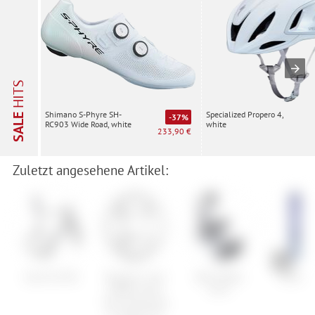
HITS
Specialized Propero 4,
Shimano S-Phyre SH-
SALE
-37%
white
RC903 Wide Road, white
233,90 €
Zuletzt angesehene Artikel:
Scott Foil RC
Burgtec 3 mm
Bent Metal
Nitro D
Offset Thick
Joint
Thin Chainring
for Race Face