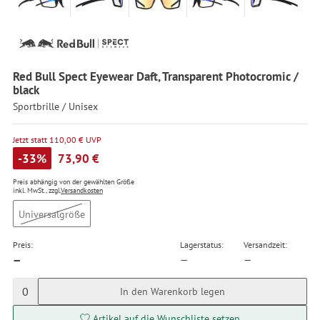
Red Bull Spect Eyewear Daft, Transparent Photocromic /
black
Sportbrille / Unisex
Jetzt statt 110,00 € UVP
-33%
73,90 €
Preis abhängig von der gewählten Größe
inkl. MwSt., zzgl.
Versandkosten
Universalgröße
Preis:
Lagerstatus:
Versandzeit:
—
—
—
0
In den Warenkorb legen
Artikel auf die Wunschliste setzen