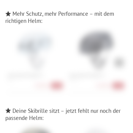
Mehr Schutz, mehr Performance – mit dem
richtigen Helm:
Specialized Propero 4
Specialized Propero 4
P
M , L
S , M , L
139,90 €
134,90 €
-26%
-29%
Deine Skibrille sitzt – jetzt fehlt nur noch der
passende Helm: