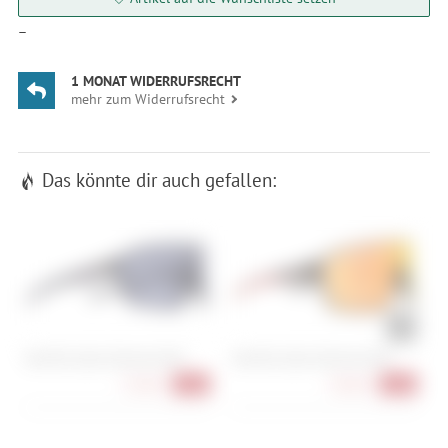
—
1 MONAT WIDERRUFSRECHT
mehr zum Widerrufsrecht
Das könnte dir auch gefallen:
Red Bull Spect Eyewear Daft
Red Bull Spect Eyewear Daft
O
S
53,90 €
58,90 €
-33%
-26%