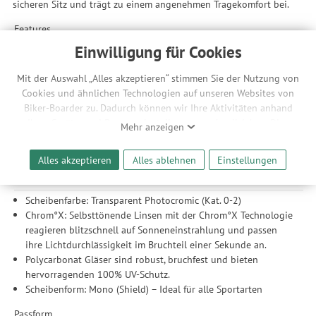
sicheren Sitz und trägt zu einem angenehmen Tragekomfort bei.
Features
Einwilligung für Cookies
Wrap-around Design: Um sich sicher vor Wind und Geröll zu
fühlen, bietet ein umlaufender Base 6-Krümmungsrahmen
Mit der Auswahl „Alles akzeptieren“ stimmen Sie der Nutzung von
maximalen Schutz.
Cookies und ähnlichen Technologien auf unseren Websites von
Rahmen
Biker-Boarder zu. Dadurch können wir Ihre Aktivitäten anhand
Ihrer Geräte- und Browsereinstellungen nachvollziehen. Dies
G850-Rahmenmaterial: Alle Modelle sind aus biobasiertem
Mehr anzeigen
ermöglicht es uns, anhand ihrer Interessen nutzungsbasierte
G850-Material. Ultraleicht, antiallergisch und flexibel. Für
Werbeanzeigen für Sie bereitzustellen sowie Funktionalitäten
maximalen Komfort und Sicherheit.
Alles akzeptieren
Alles ablehnen
Einstellungen
unserer Website sicherzustellen und stetig zu verbessern. Dabei
Scheibe / Gläser
werden Ihre Daten auch an Drittanbieter und Werbepartner
weitergegeben. Die Verarbeitung erfolgt ausschließlich zum
Scheibenfarbe: Transparent Photocromic (Kat. 0-2)
Zwecke der Einbindung von Streaming-Inhalten und der
Chrom°X: Selbsttönende Linsen mit der Chrom°X Technologie
Durchführung von statistischer Analyse, Reichweitenmessungen,
reagieren blitzschnell auf Sonneneinstrahlung und passen
Produktempfehlungen und nutzungsbasierter Werbung.
ihre Lichtdurchlässigkeit im Bruchteil einer Sekunde an.
Informationen zu den einzelnen Funktionen, den Drittanbietern
Polycarbonat Gläser sind robust, bruchfest und bieten
und der Speicherdauer finden Sie unter Einstellungen. Diese
hervorragenden 100% UV-Schutz.
Einwilligung ist freiwillig, für die Nutzung unserer Website nicht
Scheibenform: Mono (Shield) – Ideal für alle Sportarten
erforderlich und gilt, bis sie widerrufen wird. Sie können Ihre
Passform
Einwilligung unter Einstellungen lediglich für bestimmte