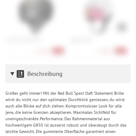
Atomic Volant Visor
Oakley Mod7
S
L
S
351,90 €
260,90 €
-40%
-45%
Beschreibung
Größer geht immer! Mit der Red Bull Spect Daft Statement Brille
wirst du nicht nur den optimalen Durchblick geniessen, du wirst
auch alle Blicke auf dich ziehen. Kompromissloser Look für alle
jene, die keine Grenzen akzeptieren. Maximales Sichtfeld für
uneingeschränkte Performance. Das Rahmenmaterial aus
hochwertigem G850 ist äusserst robust und überzeugt durch das
leichte Gewicht. Die gummierte Oberfläche garantiert einen