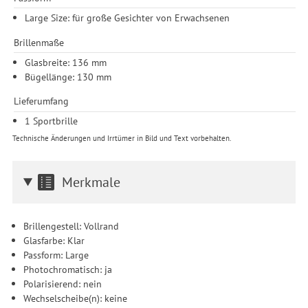
Drittanbieter erteilen und jederzeit für die Zukunft widerrufen.
Large Size: für große Gesichter von Erwachsenen
Brillenmaße
Glasbreite: 136 mm
Bügellänge: 130 mm
Lieferumfang
1 Sportbrille
Technische Änderungen und Irrtümer in Bild und Text vorbehalten.
Merkmale
Brillengestell: Vollrand
Glasfarbe: Klar
Passform: Large
Photochromatisch: ja
Polarisierend: nein
Wechselscheibe(n): keine