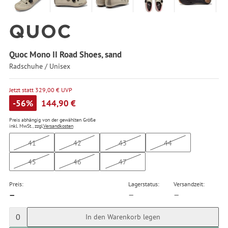
Quoc Mono II Road Shoes, sand
Radschuhe / Unisex
Jetzt statt 329,00 € UVP
-56%
144,90 €
Preis abhängig von der gewählten Größe
inkl. MwSt., zzgl.
Versandkosten
41
42
43
44
45
46
47
Preis:
Lagerstatus:
Versandzeit:
—
—
—
0
In den Warenkorb legen