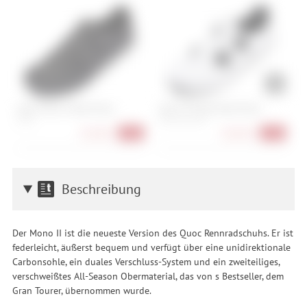
Quoc Mono II Road Shoes
Quoc M3 Sport Road Shoes
C
I
42, 47
42, 43, 44, 45, 46
144,90 €
204,90 €
-56%
-21%
Beschreibung
Der Mono II ist die neueste Version des Quoc Rennradschuhs. Er ist
federleicht, äußerst bequem und verfügt über eine unidirektionale
Carbonsohle, ein duales Verschluss-System und ein zweiteiliges,
verschweißtes All-Season Obermaterial, das von s Bestseller, dem
Gran Tourer, übernommen wurde.