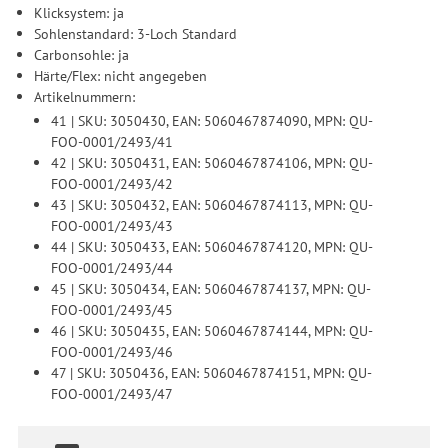
Klicksystem: ja
Produktempfehlungen und nutzungsbasierter Werbung.
Sohlenstandard: 3-Loch Standard
Informationen zu den einzelnen Funktionen, den Drittanbietern
Carbonsohle: ja
und der Speicherdauer finden Sie unter Einstellungen. Diese
Härte/Flex: nicht angegeben
Einwilligung ist freiwillig, für die Nutzung unserer Website nicht
Artikelnummern:
erforderlich und gilt, bis sie widerrufen wird. Sie können Ihre
41 | SKU: 3050430, EAN: 5060467874090, MPN: QU-
Einwilligung unter Einstellungen lediglich für bestimmte
FOO-0001/2493/41
Drittanbieter erteilen und jederzeit für die Zukunft widerrufen.
42 | SKU: 3050431, EAN: 5060467874106, MPN: QU-
FOO-0001/2493/42
43 | SKU: 3050432, EAN: 5060467874113, MPN: QU-
FOO-0001/2493/43
44 | SKU: 3050433, EAN: 5060467874120, MPN: QU-
FOO-0001/2493/44
45 | SKU: 3050434, EAN: 5060467874137, MPN: QU-
FOO-0001/2493/45
46 | SKU: 3050435, EAN: 5060467874144, MPN: QU-
FOO-0001/2493/46
47 | SKU: 3050436, EAN: 5060467874151, MPN: QU-
FOO-0001/2493/47