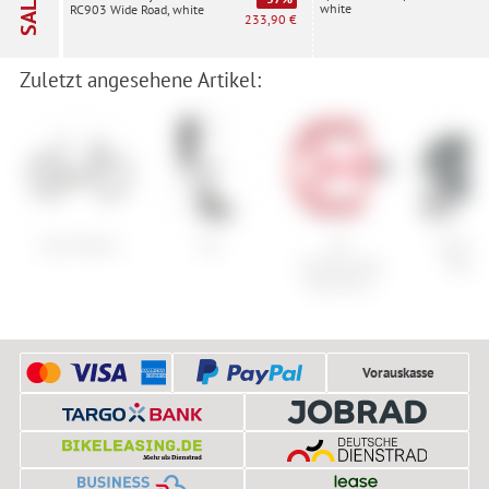
SALE
white
RC903 Wide Road, white
233,90 €
Zuletzt angesehene Artikel:
Scott Metrix
Yes
HT
Scott Sp
Components
Helme
Supreme-C
Vorauskasse