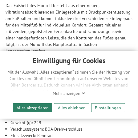
Das Fußbett des Mono II besteht aus einer neuen,
vibrationsabsorbierenden Einlegesohle mit Druckpunktentlastung
am Fußballen und kommt inklusive drei verschiedener Einlegepads
für den Mittelfuß für individuellen Komfort. Gepaart mit einer
stützenden, gepolsterten Fersenlasche und Schuhzunge sowie
einer handgefertigten Leiste, die den Konturen des Fußes genau
folgt, ist der Mono II das Nonplusultra in Sachen
Langstreckenkomfort.
Einwilligung für Cookies
Feine Details wie stilvolle, vom Brogue-Stil inspirierte Zickzack-
Nähte und ein durchblutungsfördernder Zungenbesatz runden den
Mit der Auswahl „Alles akzeptieren“ stimmen Sie der Nutzung von
Schuh ab.
Cookies und ähnlichen Technologien auf unseren Websites von
Technische Änderungen und Irrtümer in Bild und Text vorbehalten.
Biker-Boarder zu. Dadurch können wir Ihre Aktivitäten anhand
Ihrer Geräte- und Browsereinstellungen nachvollziehen. Dies
Mehr anzeigen
ermöglicht es uns, anhand ihrer Interessen nutzungsbasierte
Merkmale
Werbeanzeigen für Sie bereitzustellen sowie Funktionalitäten
Alles akzeptieren
Alles ablehnen
Einstellungen
unserer Website sicherzustellen und stetig zu verbessern. Dabei
werden Ihre Daten auch an Drittanbieter und Werbepartner
Gewicht (g): 249
weitergegeben. Die Verarbeitung erfolgt ausschließlich zum
Verschlusssystem: BOA-Drehverschluss
Zwecke der Einbindung von Streaming-Inhalten und der
Einsatzzweck: Rennrad
Durchführung von statistischer Analyse, Reichweitenmessungen,