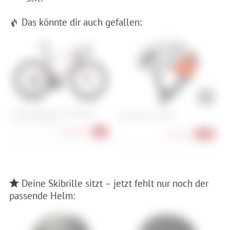
Das könnte dir auch gefallen:
Cube Litening Air C:68X Race
O
POC Omne Air MIPS
m
52 cm, 54 cm, 56 cm
S
4.999,00 €
-9%
133,90 €
-30%
Deine Skibrille sitzt – jetzt fehlt nur noch der
passende Helm: