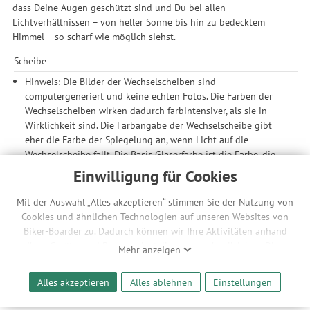
dass Deine Augen geschützt sind und Du bei allen
Lichtverhältnissen – von heller Sonne bis hin zu bedecktem
Himmel – so scharf wie möglich siehst.
Scheibe
Hinweis: Die Bilder der Wechselscheiben sind
computergeneriert und keine echten Fotos. Die Farben der
Wechselscheiben wirken dadurch farbintensiver, als sie in
Wirklichkeit sind. Die Farbangabe der Wechselscheibe gibt
eher die Farbe der Spiegelung an, wenn Licht auf die
Wechselscheibe fällt. Die Basis Gläserfarbe ist die Farbe, die
auf der Innenseite der Wechselscheibe zu sehen ist bzw. die
Einwilligung für Cookies
auch beim Durchschauen durch die Wechselscheibe von
außen zu sehen ist. Die Basis Gläserfarbe nimmst du wahr,
Mit der Auswahl „Alles akzeptieren“ stimmen Sie der Nutzung von
wenn du die Brille auf dem Kopf hast und deine Umgebung
Cookies und ähnlichen Technologien auf unseren Websites von
betrachtest.
Biker-Boarder zu. Dadurch können wir Ihre Aktivitäten anhand
Scheibenfarbe: Clarity Trail/Partly Sunny Silver – CAT 2 / 20 %
Ihrer Geräte- und Browsereinstellungen nachvollziehen. Dies
Mehr anzeigen
Lichtdurchlässigkeit
ermöglicht es uns, anhand ihrer Interessen nutzungsbasierte
Clarity By POC: Entwickelt mit Optikexperten von Carl Zeiss
Werbeanzeigen für Sie bereitzustellen sowie Funktionalitäten
Alles akzeptieren
Alles ablehnen
Einstellungen
sind Clarity by POC Gläser so abgestimmt, dass sie unter
unserer Website sicherzustellen und stetig zu verbessern. Dabei
bestimmten Bedingungen die beste Sehleistung liefern. So
werden Ihre Daten auch an Drittanbieter und Werbepartner