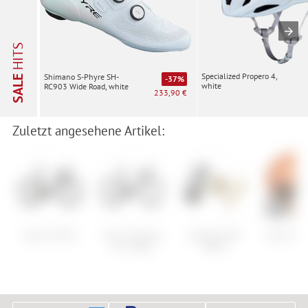
HITS
Specialized Propero 4,
Shimano S-Phyre SH-
SALE
-37%
white
RC903 Wide Road, white
233,90 €
Zuletzt angesehene Artikel:
Scott Foil RC
Cube Litening
Shimano BR-
Scott Kee
Air C:68X
M395