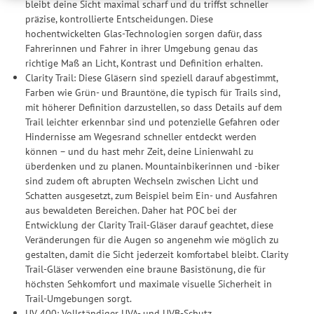
bleibt deine Sicht maximal scharf und du triffst schneller
weitergegeben. Die Verarbeitung erfolgt ausschließlich zum
präzise, kontrollierte Entscheidungen. Diese
Zwecke der Einbindung von Streaming-Inhalten und der
hochentwickelten Glas-Technologien sorgen dafür, dass
Durchführung von statistischer Analyse, Reichweitenmessungen,
Fahrerinnen und Fahrer in ihrer Umgebung genau das
Produktempfehlungen und nutzungsbasierter Werbung.
richtige Maß an Licht, Kontrast und Definition erhalten.
Informationen zu den einzelnen Funktionen, den Drittanbietern
Clarity Trail: Diese Gläsern sind speziell darauf abgestimmt,
und der Speicherdauer finden Sie unter Einstellungen. Diese
Farben wie Grün- und Brauntöne, die typisch für Trails sind,
Einwilligung ist freiwillig, für die Nutzung unserer Website nicht
mit höherer Definition darzustellen, so dass Details auf dem
erforderlich und gilt, bis sie widerrufen wird. Sie können Ihre
Trail leichter erkennbar sind und potenzielle Gefahren oder
Einwilligung unter Einstellungen lediglich für bestimmte
Hindernisse am Wegesrand schneller entdeckt werden
Drittanbieter erteilen und jederzeit für die Zukunft widerrufen.
können – und du hast mehr Zeit, deine Linienwahl zu
überdenken und zu planen. Mountainbikerinnen und -biker
sind zudem oft abrupten Wechseln zwischen Licht und
Schatten ausgesetzt, zum Beispiel beim Ein- und Ausfahren
aus bewaldeten Bereichen. Daher hat POC bei der
Entwicklung der Clarity Trail-Gläser darauf geachtet, diese
Veränderungen für die Augen so angenehm wie möglich zu
gestalten, damit die Sicht jederzeit komfortabel bleibt. Clarity
Trail-Gläser verwenden eine braune Basistönung, die für
höchsten Sehkomfort und maximale visuelle Sicherheit in
Trail-Umgebungen sorgt.
UV 400: Vollständiger UVA- und UVB-Schutz.