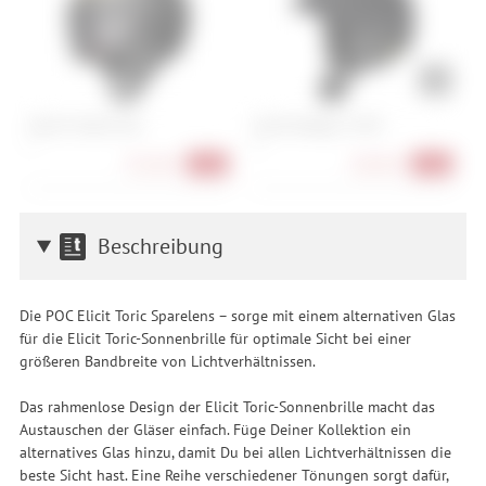
Atomic Volant Visor
Smith Vantage 2 MIPS
G
L
M
S
351,90 €
189,90 €
-40%
-30%
Beschreibung
Die POC Elicit Toric Sparelens – sorge mit einem alternativen Glas
für die Elicit Toric-Sonnenbrille für optimale Sicht bei einer
größeren Bandbreite von Lichtverhältnissen.
Das rahmenlose Design der Elicit Toric-Sonnenbrille macht das
Austauschen der Gläser einfach. Füge Deiner Kollektion ein
alternatives Glas hinzu, damit Du bei allen Lichtverhältnissen die
beste Sicht hast. Eine Reihe verschiedener Tönungen sorgt dafür,