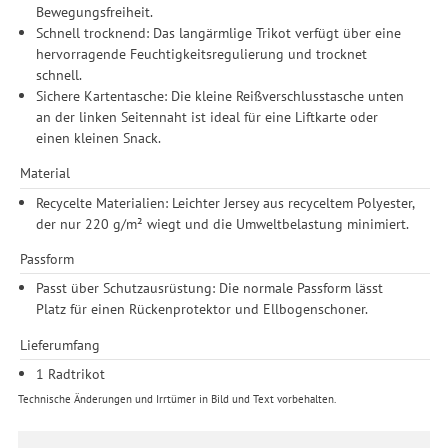
Informationen zu den einzelnen Funktionen, den Drittanbietern
Bewegungsfreiheit.
und der Speicherdauer finden Sie unter Einstellungen. Diese
Schnell trocknend: Das langärmlige Trikot verfügt über eine
Einwilligung ist freiwillig, für die Nutzung unserer Website nicht
hervorragende Feuchtigkeitsregulierung und trocknet
erforderlich und gilt, bis sie widerrufen wird. Sie können Ihre
schnell.
Einwilligung unter Einstellungen lediglich für bestimmte
Sichere Kartentasche: Die kleine Reißverschlusstasche unten
Drittanbieter erteilen und jederzeit für die Zukunft widerrufen.
an der linken Seitennaht ist ideal für eine Liftkarte oder
einen kleinen Snack.
Material
Recycelte Materialien: Leichter Jersey aus recyceltem Polyester,
der nur 220 g/m² wiegt und die Umweltbelastung minimiert.
Passform
Passt über Schutzausrüstung: Die normale Passform lässt
Platz für einen Rückenprotektor und Ellbogenschoner.
Lieferumfang
1 Radtrikot
Technische Änderungen und Irrtümer in Bild und Text vorbehalten.