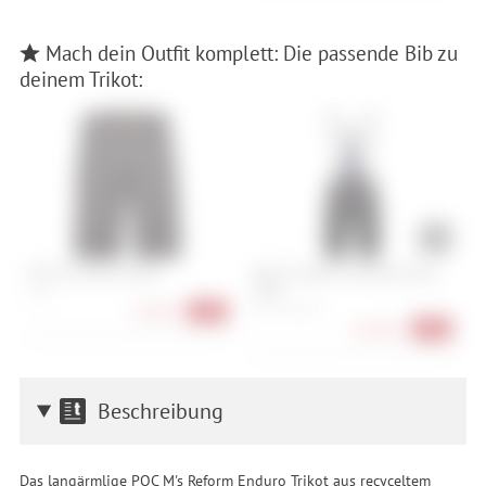
Mach dein Outfit komplett: Die passende Bib zu
deinem Trikot:
POC M's Motion Shorts
Q36.5 Dottore Clima Bib Shorts
C
2026
S, XL
S
S, M, L, XL, XXL
64,90 €
-35%
218,90 €
-27%
Beschreibung
Das langärmlige POC M's Reform Enduro Trikot aus recyceltem