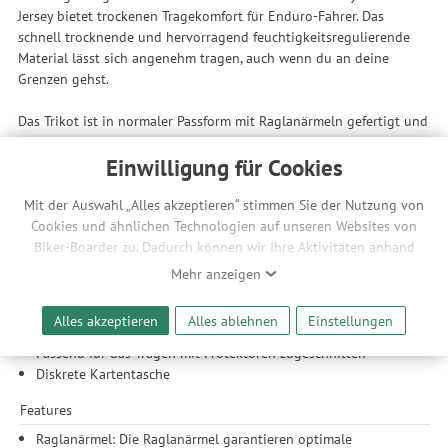
Jersey bietet trockenen Tragekomfort für Enduro-Fahrer. Das
schnell trocknende und hervorragend feuchtigkeitsregulierende
Material lässt sich angenehm tragen, auch wenn du an deine
Grenzen gehst.
Das Trikot ist in normaler Passform mit Raglanärmeln gefertigt und
bietet optimale Bewegungsfreiheit. Außerdem kann es unter
Rückenund Ellbogenprotektoren getragen werden. Eine dezente,
Einwilligung für Cookies
sichere Kartentasche mit Reißverschluss unten an der linken
Seitennaht und ein großes POC-Logo auf der Brust runden das
Mit der Auswahl „Alles akzeptieren“ stimmen Sie der Nutzung von
Design ab.
Cookies und ähnlichen Technologien auf unseren Websites von
Biker-Boarder zu. Dadurch können wir Ihre Aktivitäten anhand
Produkt-Highlights
Ihrer Geräte- und Browsereinstellungen nachvollziehen. Dies
Mehr anzeigen
ermöglicht es uns, anhand ihrer Interessen nutzungsbasierte
Recycelte Materialien
Werbeanzeigen für Sie bereitzustellen sowie Funktionalitäten
Schnell trocknendes Material mit außergewöhnlichen
Alles akzeptieren
Alles ablehnen
Einstellungen
unserer Website sicherzustellen und stetig zu verbessern. Dabei
Feuchtigkeitsregulierungseigenschaften
werden Ihre Daten auch an Drittanbieter und Werbepartner
Passend für das Tragen mit Protektoren zugeschnitten
weitergegeben. Die Verarbeitung erfolgt ausschließlich zum
Diskrete Kartentasche
Zwecke der Einbindung von Streaming-Inhalten und der
Features
Durchführung von statistischer Analyse, Reichweitenmessungen,
Produktempfehlungen und nutzungsbasierter Werbung.
Raglanärmel: Die Raglanärmel garantieren optimale