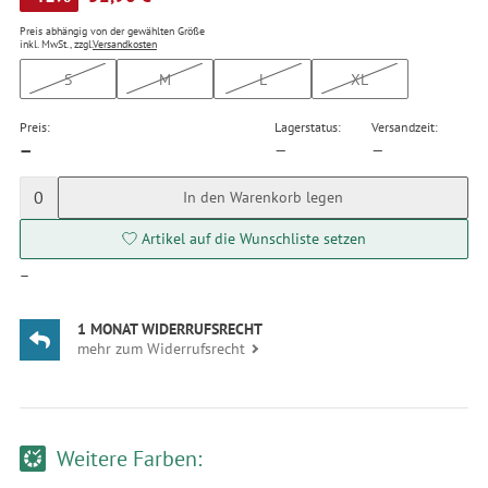
Preis abhängig von der gewählten Größe
inkl. MwSt., zzgl.
Versandkosten
S
M
L
XL
Preis:
Lagerstatus:
Versandzeit:
—
—
—
0
In den Warenkorb legen
Artikel auf die Wunschliste setzen
—
1 MONAT WIDERRUFSRECHT
mehr zum Widerrufsrecht
Weitere Farben: