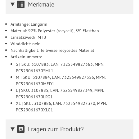
Merkmale
Armlänge: Langarm
Material: 92% Polyester (recycelt), 8% Elasthan
Einsatzzweck: MTB
Winddicht: nein
Nachhaltigkeit: Teilweise recyceltes Material
Artikelnummern:
S | SKU: 3107883, EAN: 7325549827363, MPN:
PC529061670SML1
M | SKU: 3107884, EAN: 7325549827356, MPN:
PC529061670MED1
L | SKU: 3107885, EAN: 7325549827349, MPN:
PC529061670LRG1
XL | SKU: 3107886, EAN: 7325549827370, MPN:
PC529061670XLG1
Fragen zum Produkt?