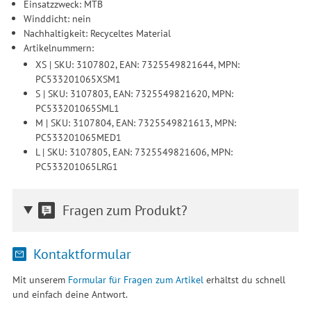
Einsatzzweck: MTB
Winddicht: nein
Nachhaltigkeit: Recyceltes Material
Artikelnummern:
XS | SKU: 3107802, EAN: 7325549821644, MPN:
PC533201065XSM1
S | SKU: 3107803, EAN: 7325549821620, MPN:
PC533201065SML1
M | SKU: 3107804, EAN: 7325549821613, MPN:
PC533201065MED1
L | SKU: 3107805, EAN: 7325549821606, MPN:
PC533201065LRG1
Fragen zum Produkt?
Kontaktformular
Mit unserem
Formular für Fragen zum Artikel
erhältst du schnell
und einfach deine Antwort.