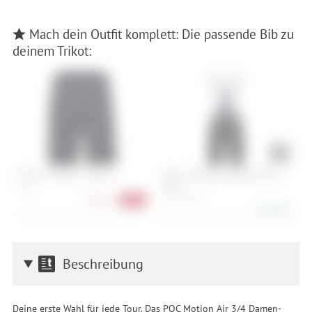
Mach dein Outfit komplett: Die passende Bib zu
deinem Trikot:
POC M's Motion Air Shorts
Q36.5 Dottore Clima Bib Shorts
C
2026
S, M, L
S
S, M, L, XL, XXL
78,90 €
-34%
298,90 €
Beschreibung
Deine erste Wahl für jede Tour. Das POC Motion Air 3/4 Damen-