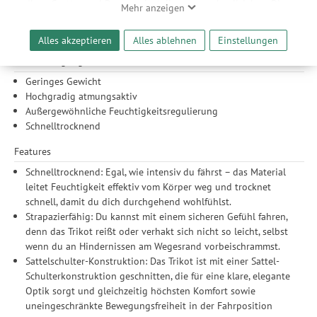
Ihrer Geräte- und Browsereinstellungen nachvollziehen. Dies
enganliegend genug, um nicht zu flattern – das perfekte Jersey für
Mehr anzeigen
ermöglicht es uns, anhand ihrer Interessen nutzungsbasierte
lange Tage auf dem Bike, ohne dir Gedanken über dein Outfit
Werbeanzeigen für Sie bereitzustellen sowie Funktionalitäten
machen zu müssen.
Alles akzeptieren
Alles ablehnen
Einstellungen
unserer Website sicherzustellen und stetig zu verbessern. Dabei
Produkt-Highlights
werden Ihre Daten auch an Drittanbieter und Werbepartner
weitergegeben. Die Verarbeitung erfolgt ausschließlich zum
Geringes Gewicht
Zwecke der Einbindung von Streaming-Inhalten und der
Hochgradig atmungsaktiv
Durchführung von statistischer Analyse, Reichweitenmessungen,
Außergewöhnliche Feuchtigkeitsregulierung
Produktempfehlungen und nutzungsbasierter Werbung.
Schnelltrocknend
Informationen zu den einzelnen Funktionen, den Drittanbietern
Features
und der Speicherdauer finden Sie unter Einstellungen. Diese
Einwilligung ist freiwillig, für die Nutzung unserer Website nicht
Schnelltrocknend: Egal, wie intensiv du fährst – das Material
erforderlich und gilt, bis sie widerrufen wird. Sie können Ihre
leitet Feuchtigkeit effektiv vom Körper weg und trocknet
Einwilligung unter Einstellungen lediglich für bestimmte
schnell, damit du dich durchgehend wohlfühlst.
Drittanbieter erteilen und jederzeit für die Zukunft widerrufen.
Strapazierfähig: Du kannst mit einem sicheren Gefühl fahren,
denn das Trikot reißt oder verhakt sich nicht so leicht, selbst
wenn du an Hindernissen am Wegesrand vorbeischrammst.
Sattelschulter-Konstruktion: Das Trikot ist mit einer Sattel-
Schulterkonstruktion geschnitten, die für eine klare, elegante
Optik sorgt und gleichzeitig höchsten Komfort sowie
uneingeschränkte Bewegungsfreiheit in der Fahrposition