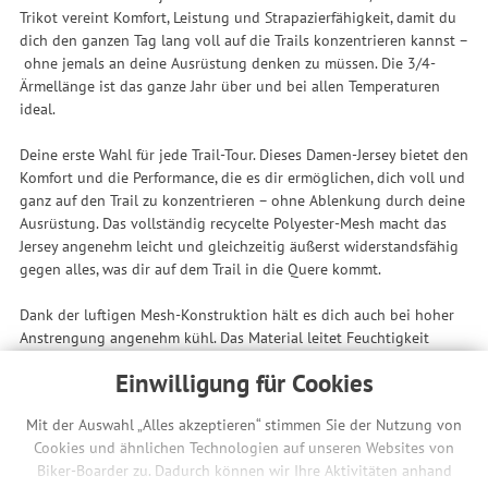
Trikot vereint Komfort, Leistung und Strapazierfähigkeit, damit du
dich den ganzen Tag lang voll auf die Trails konzentrieren kannst –
ohne jemals an deine Ausrüstung denken zu müssen. Die 3/4-
Ärmellänge ist das ganze Jahr über und bei allen Temperaturen
ideal.
Deine erste Wahl für jede Trail-Tour. Dieses Damen-Jersey bietet den
Komfort und die Performance, die es dir ermöglichen, dich voll und
ganz auf den Trail zu konzentrieren – ohne Ablenkung durch deine
Ausrüstung. Das vollständig recycelte Polyester-Mesh macht das
Jersey angenehm leicht und gleichzeitig äußerst widerstandsfähig
gegen alles, was dir auf dem Trail in die Quere kommt.
Dank der luftigen Mesh-Konstruktion hält es dich auch bei hoher
Anstrengung angenehm kühl. Das Material leitet Feuchtigkeit
schnell und effizient ab, sodass du den ganzen Tag über trocken
Einwilligung für Cookies
und komfortabel unterwegs bist.
Mit der Auswahl „Alles akzeptieren“ stimmen Sie der Nutzung von
Der Sattelschulter-Schnitt sorgt für eine saubere, sportliche Optik
Cookies und ähnlichen Technologien auf unseren Websites von
und bietet maximale Bewegungsfreiheit in der Fahrposition. Locker
Biker-Boarder zu. Dadurch können wir Ihre Aktivitäten anhand
genug, um Protektoren darunter zu tragen, aber dennoch