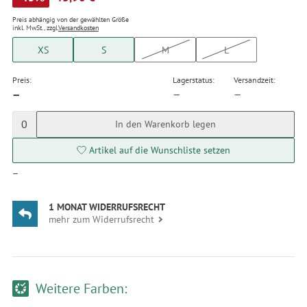
Preis abhängig von der gewählten Größe
inkl. MwSt., zzgl.
Versandkosten
XS
S
M
L
Preis:
Lagerstatus:
Versandzeit:
—
—
—
0
In den Warenkorb legen
Artikel auf die Wunschliste setzen
—
1 MONAT WIDERRUFSRECHT
mehr zum Widerrufsrecht
Weitere Farben: