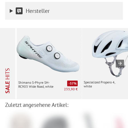
Hersteller
HITS
Specialized Propero 4,
Shimano S-Phyre SH-
SALE
-37%
white
RC903 Wide Road, white
233,90 €
Zuletzt angesehene Artikel: