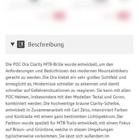
Fox Enduro Pro Knee Guard
POC VPD System Back
P
S, XL
M, L
S,
67,90 €
98,90 €
-35%
-45%
Beschreibung
Die POC Ora Clarity MTB-Brille wurde entwickelt, um den
Anforderungen und Bedürfnissen des modernen Mountainbikers
gerecht zu werden. Die Ora bietet ein sehr großes Sichtfeld und
ermöglicht es, Hindernisse schneller zu erkennen und damit
schneller auf Gefahrensituationen zu reagieren. Sie kann mit allen
POC Helmen, insbesondere mit den Modellen Tectal und Coron,
kombiniert werden. Die hochwertige braune Clarity-Scheibe,
entwickelt in Zusammenarbeit mit Carl Zeiss, intensiviert Farben
und Kontraste mit einem ganz bestimmten Lichtspektrum. Der
Farbton wurde speziell für MTB-Trails entwickelt, mit einem Fokus
auf Braun- und Grüntöne, welche in diesen Umgebungen
typischerweise vorkommen. Sie lässt sich außerdem im