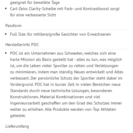
Durchführung von statistischer Analyse, Reichweitenmessungen,
geeignet für bewölkte Tage
Produktempfehlungen und nutzungsbasierter Werbung.
Carl-Zeiss Clarity-Scheibe mit Farb- und Kontrastboost sorgt
Informationen zu den einzelnen Funktionen, den Drittanbietern
für eine verbesserte Sicht
und der Speicherdauer finden Sie unter Einstellungen. Diese
Passform
Einwilligung ist freiwillig, für die Nutzung unserer Website nicht
erforderlich und gilt, bis sie widerrufen wird. Sie können Ihre
Full Size: für mittlere/große Gesichter von Erwachsenen
Einwilligung unter Einstellungen lediglich für bestimmte
Herstellerinfo POC
Drittanbieter erteilen und jederzeit für die Zukunft widerrufen.
POC ist ein Unternehmen aus Schweden, welches sich eine
harte Mission als Basis gestellt hat - alles zu tun, was möglich
ist, um die Leben vieler Sportler zu retten und Verletzungen
zu minimieren, indem man ständig Neues entwickelt und Altes
verbessert. Der persönliche Schutz der Sportler steht dabei im
Vordergrund. POC hat in kurzer Zeit in vielen Bereichen neue
Standards durch neue technische Lösungen, besonderen
Konstruktionen, Material Kombinationen und viel
Ingenieursarbeit geschaffen um den Grad des Schutzes immer
weiter zu erhöhen. Alle Produkte werden von Top Athleten
getestet.
Lieferumfang