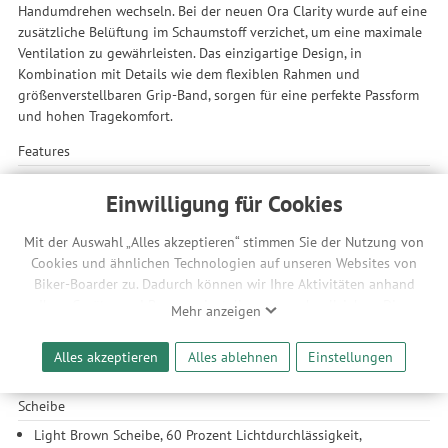
Handumdrehen wechseln. Bei der neuen Ora Clarity wurde auf eine
zusätzliche Belüftung im Schaumstoff verzichet, um eine maximale
Ventilation zu gewährleisten. Das einzigartige Design, in
Kombination mit Details wie dem flexiblen Rahmen und
größenverstellbaren Grip-Band, sorgen für eine perfekte Passform
und hohen Tragekomfort.
Features
MTB-spezifische Brille mit maximiertem Sichtfeld
Einwilligung für Cookies
optimiert für die Trail-Umgebung
bequeme und verstellbare Träger
Mit der Auswahl „Alles akzeptieren“ stimmen Sie der Nutzung von
Rahmen
Cookies und ähnlichen Technologien auf unseren Websites von
Biker-Boarder zu. Dadurch können wir Ihre Aktivitäten anhand
nahtlose Passform mit POC Tectal- und Coron-Helmen
Ihrer Geräte- und Browsereinstellungen nachvollziehen. Dies
flexible Rahmenkonstruktion
Mehr anzeigen
ermöglicht es uns, anhand ihrer Interessen nutzungsbasierte
Scheibenwechsel möglich
Werbeanzeigen für Sie bereitzustellen sowie Funktionalitäten
Helm kompatibel
Alles akzeptieren
Alles ablehnen
Einstellungen
unserer Website sicherzustellen und stetig zu verbessern. Dabei
dreilagige Schaumstoffpolsterung mit Microfleece
werden Ihre Daten auch an Drittanbieter und Werbepartner
Scheibe
weitergegeben. Die Verarbeitung erfolgt ausschließlich zum
Zwecke der Einbindung von Streaming-Inhalten und der
Light Brown Scheibe, 60 Prozent Lichtdurchlässigkeit,