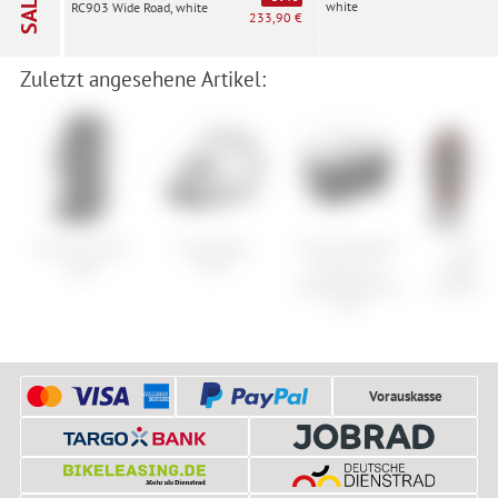
SALE
white
RC903 Wide Road, white
233,90 €
Zuletzt angesehene Artikel:
Ortovox Peak
Cube Helm
Cube Acid Rain
Endur
Light
Fink
Cover für
SingleTr
Gepäckträgerkorb
Handschu
City
Vorauskasse