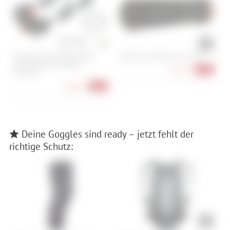
Vaude KLICKfix Halterung für
Race Face Getta Grip - 33 mm
B
Lenkertaschen Standard +
19,90 €
-20%
Oversize
18,90 €
-30%
Deine Goggles sind ready – jetzt fehlt der
richtige Schutz: