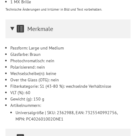
1 MX Brille
Technische Änderungen und Irrtümer in Bild und Text vorbehalten.
Merkmale
Passform: Large und Medium
Glasfarbe: Braun
Photochromatisch: nein
Polarisierend: nein
Wechselscheibe(n): keine
Over the Glass (OTG): nein
Filterkategorie: S1 (43-80 %): wechselnde Verhältnisse
VLT (%): 60
Gewicht (g): 150 g
Artikelnummern:
Universalgröße | SKU: 2362988, EAN: 7325540992756,
MPN: PC402601002ONE1