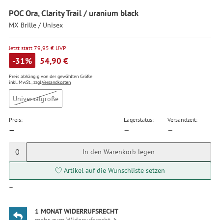
POC Ora, Clarity Trail / uranium black
MX Brille / Unisex
Jetzt statt 79,95 € UVP
-31%
54,90 €
Preis abhängig von der gewählten Größe
inkl. MwSt., zzgl.
Versandkosten
Universalgröße
Preis:
Lagerstatus:
Versandzeit:
—
—
—
0
In den Warenkorb legen
Artikel auf die Wunschliste setzen
—
1 MONAT WIDERRUFSRECHT
mehr zum Widerrufsrecht