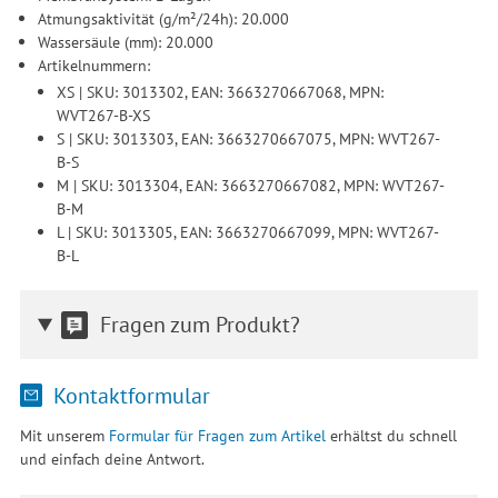
Atmungsaktivität (g/m²/24h): 20.000
Wassersäule (mm): 20.000
Artikelnummern:
XS | SKU: 3013302, EAN: 3663270667068, MPN:
WVT267-B-XS
S | SKU: 3013303, EAN: 3663270667075, MPN: WVT267-
B-S
M | SKU: 3013304, EAN: 3663270667082, MPN: WVT267-
B-M
L | SKU: 3013305, EAN: 3663270667099, MPN: WVT267-
B-L
Fragen zum Produkt?
Kontaktformular
Mit unserem
Formular für Fragen zum Artikel
erhältst du schnell
und einfach deine Antwort.