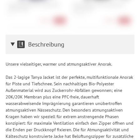
ION Baselayer Tee Longsleeve
ION Baselayer Tee Longsleeve
N
Merino Men
Merino Men
m
XL
S, M, L, XL
S
27,90 €
27,90 €
-72%
-72%
Beschreibung
Unsere vielseitiger, warmer und atmungsaktiver Anorak.
Das 2-lagige Tanya Jacket ist der perfekte, multifunktionale Anorak
für Piste und Tiefschnee. Sein nachhaltiges Bio-Polyester
Außenmaterial wird aus Zuckerrohr-Abfällen gewonnen; eine
20K/20K Membran plus eine PFC-freie, dauerhaft
wasserabweisende Imprägnierung garantieren unübertroffen
atmungsaktiven Nässeschutz. Den besonders atmungsaktiven
Kragen haben wir speziell für extrem anstrengende Phasen
konzipiert: für maximale Ventilation einfach den Zipper öffnen und
die Enden per Druckknopf fixieren. Die für Atmungsaktivität und
Kälteschutz konstruierte Jacke hat Belüftungszipper für zusätzliche