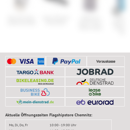
Park Tool SG-8
Ergon SR Sport
ONeal Sun
Ortovox
Gabelschneidführung
Gel Women
Burner Short
Merino N
Sleeve Jersey
Sheep Or
Jacke
Vorauskasse
Aktuelle Öffnungszeiten Flagshipstore Chemnitz:
Mo, Di, Do, Fr
10:00 - 19:00 Uhr