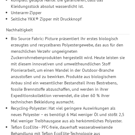
Einwilligung ist freiwillig, für die Nutzung unserer Website nicht
Kleidungsstück absolut wasserdicht ist.
erforderlich und gilt, bis sie widerrufen wird. Sie können Ihre
Unterarm-Zipper
Einwilligung unter Einstellungen lediglich für bestimmte
Seitliche YKK® Zipper mit Druckknopf
Drittanbieter erteilen und jederzeit für die Zukunft widerrufen.
Nachhaltigkeit
Bio Source Fabric: Picture präsentiert ihr erstes biologisch
erzeugtes und recycelbares Polyestergewebe, das aus für den
menschlichen Verzehr ungeeigneten
Zuckerrohrnebenprodukten hergestellt wird. Heute leisten sie
mit diesem innovativen und umweltfreundlichen Stoff
Pionierarbeit, um einen Wandel in der Outdoor-Branche
anzustoßen und zu bewirken. Produkte aus biologischem
Anbau sind ein wesentlicher Bestandteil ihres Bestrebens,
fossile Brennstoffe abzuschaffen, und werden in ihrer
Expeditionskollektion verwendet, die über 60 % ihrer
technischen Bekleidung ausmacht.
Recycling-Polyester: Hat viel geringere Auswirkungen als
neues Polyester – es benötigt 6 Mal weniger Öl und stößt 2,5
Mal weniger Treibhausgase aus als herkömmliches Polyester.
Teflon EcoElite - PFC-freie, dauerhaft wasserabweisende
Behandlung mit Teflon EcoElite-Technologie aus