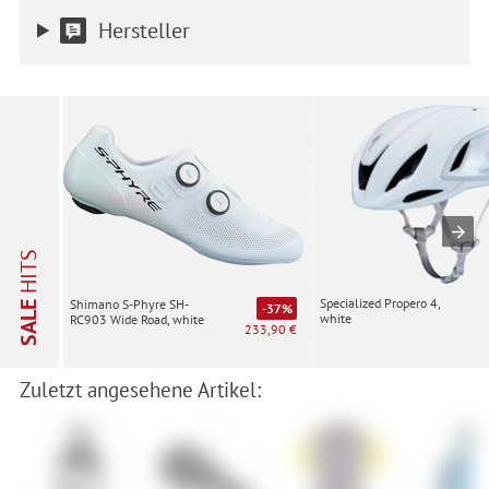
Hersteller
HITS
Specialized Propero 4,
Shimano S-Phyre SH-
SALE
-37%
white
RC903 Wide Road, white
233,90 €
Zuletzt angesehene Artikel: