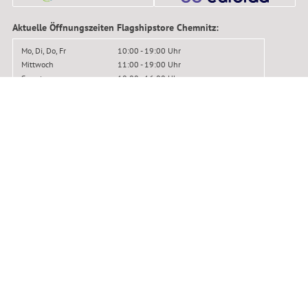
Aktuelle Öffnungszeiten Flagshipstore Chemnitz:
Mo, Di, Do, Fr
10:00 - 19:00 Uhr
Mittwoch
11:00 - 19:00 Uhr
Samstag
10:00 - 16:00 Uhr
Das sagen unsere Kunden:
SEHR GUT
4.95
/ 5.00
37.873 Bewertungen
(1)
gegenüber dem Einzelkauf
(2)
gegenüber der UVP
© BIKER-BOARDER 2016–2026
Impressum
|
Kontakt
|
Datenschutz
|
AGB
|
Widerrufsbelehrung
|
Widerruf anmelden
|
Reklamation
|
Versandkosten
|
Erklärung zur Barrierefreiheit
|
Jobs
|
Newsletter
|
Werkstatttermin
|
Bikemontage
|
Leasing
|
Gutscheine
|
Flagshipstore
|
New Headquarter