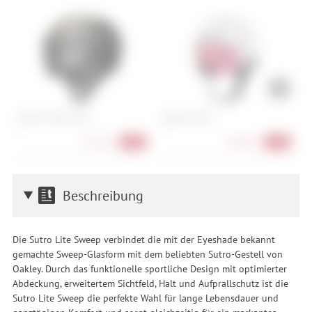
Atomic Volant Visor
Oakley Mod7
P
L
S
351,90 €
260,90 €
-40%
-45%
Beschreibung
Die Sutro Lite Sweep verbindet die mit der Eyeshade bekannt
gemachte Sweep-Glasform mit dem beliebten Sutro-Gestell von
Oakley. Durch das funktionelle sportliche Design mit optimierter
Abdeckung, erweitertem Sichtfeld, Halt und Aufprallschutz ist die
Sutro Lite Sweep die perfekte Wahl für lange Lebensdauer und