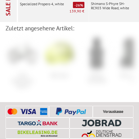
Shimano S-Phyre SH-
Specialized Propero 4, white
SALE
-26%
RC903 Wide Road, white
139,90 €
Zuletzt angesehene Artikel:
Cube
Bell Span
Maloja
Nitro Thu
Kathmandu
TraminaM.
TLS
Hybrid
Vorauskasse