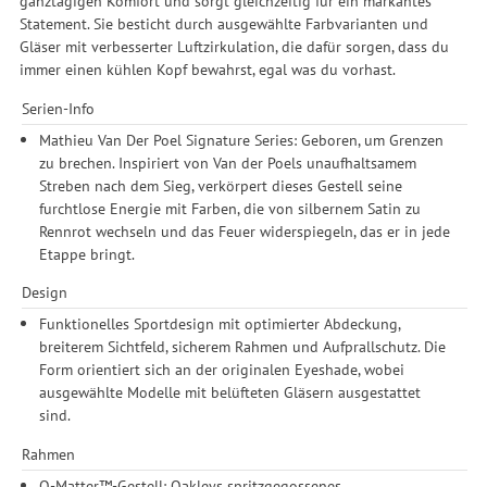
ganztägigen Komfort und sorgt gleichzeitig für ein markantes
Statement. Sie besticht durch ausgewählte Farbvarianten und
Gläser mit verbesserter Luftzirkulation, die dafür sorgen, dass du
immer einen kühlen Kopf bewahrst, egal was du vorhast.
Serien-Info
Mathieu Van Der Poel Signature Series: Geboren, um Grenzen
zu brechen. Inspiriert von Van der Poels unaufhaltsamem
Streben nach dem Sieg, verkörpert dieses Gestell seine
furchtlose Energie mit Farben, die von silbernem Satin zu
Rennrot wechseln und das Feuer widerspiegeln, das er in jede
Etappe bringt.
Design
Funktionelles Sportdesign mit optimierter Abdeckung,
breiterem Sichtfeld, sicherem Rahmen und Aufprallschutz. Die
Form orientiert sich an der originalen Eyeshade, wobei
ausgewählte Modelle mit belüfteten Gläsern ausgestattet
sind.
Rahmen
O-Matter™-Gestell: Oakleys spritzgegossenes