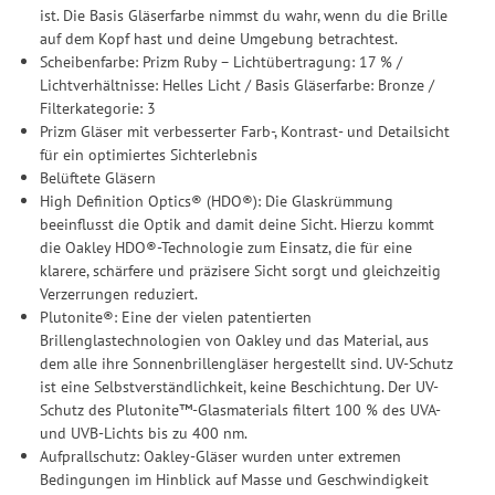
Durchführung von statistischer Analyse, Reichweitenmessungen,
ist. Die Basis Gläserfarbe nimmst du wahr, wenn du die Brille
Produktempfehlungen und nutzungsbasierter Werbung.
auf dem Kopf hast und deine Umgebung betrachtest.
Informationen zu den einzelnen Funktionen, den Drittanbietern
Scheibenfarbe: Prizm Ruby – Lichtübertragung: 17 % /
und der Speicherdauer finden Sie unter Einstellungen. Diese
Lichtverhältnisse: Helles Licht / Basis Gläserfarbe: Bronze /
Einwilligung ist freiwillig, für die Nutzung unserer Website nicht
Filterkategorie: 3
erforderlich und gilt, bis sie widerrufen wird. Sie können Ihre
Prizm Gläser mit verbesserter Farb-, Kontrast- und Detailsicht
Einwilligung unter Einstellungen lediglich für bestimmte
für ein optimiertes Sichterlebnis
Drittanbieter erteilen und jederzeit für die Zukunft widerrufen.
Belüftete Gläsern
High Definition Optics® (HDO®): Die Glaskrümmung
beeinflusst die Optik and damit deine Sicht. Hierzu kommt
die Oakley HDO®-Technologie zum Einsatz, die für eine
klarere, schärfere und präzisere Sicht sorgt und gleichzeitig
Verzerrungen reduziert.
Plutonite®: Eine der vielen patentierten
Brillenglastechnologien von Oakley und das Material, aus
dem alle ihre Sonnenbrillengläser hergestellt sind. UV-Schutz
ist eine Selbstverständlichkeit, keine Beschichtung. Der UV-
Schutz des Plutonite™-Glasmaterials filtert 100 % des UVA-
und UVB-Lichts bis zu 400 nm.
Aufprallschutz: Oakley-Gläser wurden unter extremen
Bedingungen im Hinblick auf Masse und Geschwindigkeit