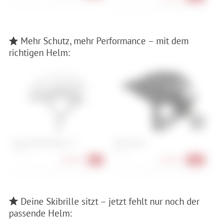
Mehr Schutz, mehr Performance – mit dem
richtigen Helm:
Abus GameChanger 2.0
POC Cularis
A
S , M , L
S , M , L
S 
228,90 €
136,90 €
-8%
-40%
Deine Skibrille sitzt – jetzt fehlt nur noch der
passende Helm: