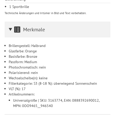
1 Sportbrille
Technische Änderungen und Irrtümer in Bild und Text vorbehalten.
Merkmale
Brillengestell: Halbrand
Glasfarbe: Orange
Basisfarbe: Bronze
Passform: Medium
Photochromatisch: nein
Polarisierend: nein
Wechselscheibe(n): keine
Filterkategorie: S3 (8-18 %): überwiegend Sonnenschein
VLT (%): 17
Artikelnummern:
Universalgröße | SKU: 3163774, EAN: 0888392690012,
MPN: 0OO9465__946540