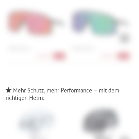
Oakley Sutro
Oakley Sutro
P
X
118,90 €
128,90 €
-33%
-28%
Mehr Schutz, mehr Performance – mit dem
richtigen Helm: