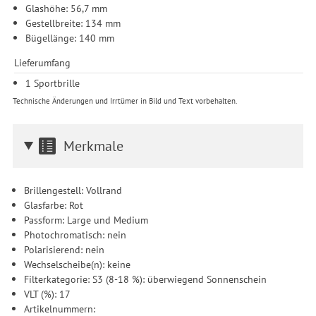
Glashöhe: 56,7 mm
Gestellbreite: 134 mm
Bügellänge: 140 mm
Lieferumfang
1 Sportbrille
Technische Änderungen und Irrtümer in Bild und Text vorbehalten.
Merkmale
Brillengestell: Vollrand
Glasfarbe: Rot
Passform: Large und Medium
Photochromatisch: nein
Polarisierend: nein
Wechselscheibe(n): keine
Filterkategorie: S3 (8-18 %): überwiegend Sonnenschein
VLT (%): 17
Artikelnummern: