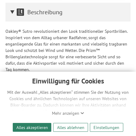
Beschreibung
Oakley® Sutro revolutioniert den Look traditioneller Sportbrillen.
Inspiriert von dem Alltag urbaner Radfahrer, sorgt das
enganliegende Glas für einen markanten und vielseitig tragbaren
Look und schützt bei Wind und Wetter. Die Prizm™
Brillenglastechnologie sorgt für eine verbesserte Sicht und so
dafür, dass die Aktivsportler voll motiviert und sicher durch den
Tag kommen.
Einwilligung für Cookies
Rahmen
Das leichte O Matter™-Material verspricht Langlebigkeit und
Mit der Auswahl „Alles akzeptieren“ stimmen Sie der Nutzung von
uneingeschränkten Tragekomfort
Cookies und ähnlichen Technologien auf unseren Websites von
Unobtainium®-Nasenpads bieten einen rutschfesten Halt bei
Biker-Boarder zu. Dadurch können wir Ihre Aktivitäten anhand
Schweißbildung, sodass die Brille nicht verrutscht und sicher
Ihrer Geräte- und Browsereinstellungen nachvollziehen. Dies
Mehr anzeigen
sitzt
ermöglicht es uns, anhand ihrer Interessen nutzungsbasierte
Werbeanzeigen für Sie bereitzustellen sowie Funktionalitäten
Scheibe
Alles akzeptieren
Alles ablehnen
Einstellungen
unserer Website sicherzustellen und stetig zu verbessern. Dabei
Scheibenfarbe: Prizm Snow Torch: Lichtübertragung: 17 % /