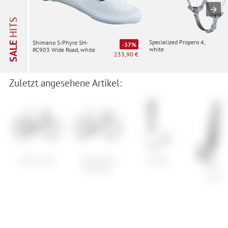
HITS
Specialized Propero 4,
Shimano S-Phyre SH-
SALE
-37%
white
RC903 Wide Road, white
233,90 €
Zuletzt angesehene Artikel:
Cube Curve
Specialized
Atomic
Speciali
Diverge
Groun
Contro