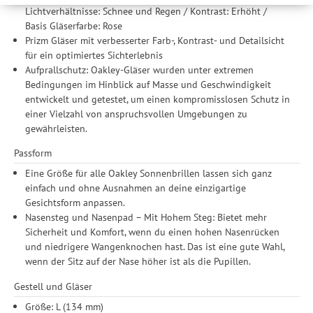
werden Ihre Daten auch an Drittanbieter und Werbepartner
Lichtverhältnisse: Schnee und Regen / Kontrast: Erhöht /
weitergegeben. Die Verarbeitung erfolgt ausschließlich zum
Basis Gläserfarbe: Rose
Zwecke der Einbindung von Streaming-Inhalten und der
Prizm Gläser mit verbesserter Farb-, Kontrast- und Detailsicht
Durchführung von statistischer Analyse, Reichweitenmessungen,
für ein optimiertes Sichterlebnis
Produktempfehlungen und nutzungsbasierter Werbung.
Aufprallschutz: Oakley-Gläser wurden unter extremen
Informationen zu den einzelnen Funktionen, den Drittanbietern
Bedingungen im Hinblick auf Masse und Geschwindigkeit
und der Speicherdauer finden Sie unter Einstellungen. Diese
entwickelt und getestet, um einen kompromisslosen Schutz in
Einwilligung ist freiwillig, für die Nutzung unserer Website nicht
einer Vielzahl von anspruchsvollen Umgebungen zu
erforderlich und gilt, bis sie widerrufen wird. Sie können Ihre
gewährleisten.
Einwilligung unter Einstellungen lediglich für bestimmte
Drittanbieter erteilen und jederzeit für die Zukunft widerrufen.
Passform
Eine Größe für alle Oakley Sonnenbrillen lassen sich ganz
einfach und ohne Ausnahmen an deine einzigartige
Gesichtsform anpassen.
Nasensteg und Nasenpad – Mit Hohem Steg: Bietet mehr
Sicherheit und Komfort, wenn du einen hohen Nasenrücken
und niedrigere Wangenknochen hast. Das ist eine gute Wahl,
wenn der Sitz auf der Nase höher ist als die Pupillen.
Gestell und Gläser
Größe: L (134 mm)