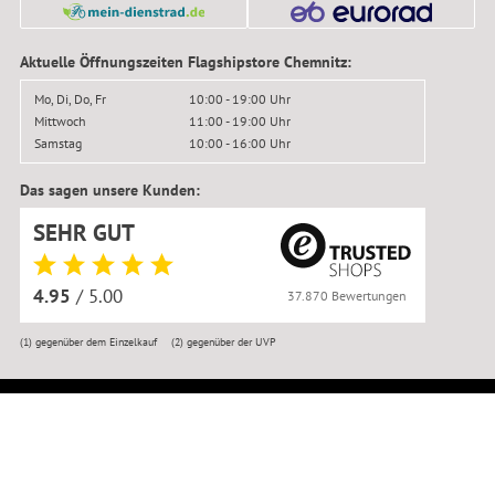
Aktuelle Öffnungszeiten Flagshipstore Chemnitz:
Mo, Di, Do, Fr
10:00 - 19:00 Uhr
Mittwoch
11:00 - 19:00 Uhr
Samstag
10:00 - 16:00 Uhr
Das sagen unsere Kunden:
SEHR GUT
4.95
/ 5.00
37.870 Bewertungen
(1)
gegenüber dem Einzelkauf
(2)
gegenüber der UVP
© BIKER-BOARDER 2016–2026
Impressum
|
Kontakt
|
Datenschutz
|
AGB
|
Widerrufsbelehrung
|
Widerruf anmelden
|
Reklamation
|
Versandkosten
|
Erklärung zur Barrierefreiheit
|
Jobs
|
Newsletter
|
Werkstatttermin
|
Bikemontage