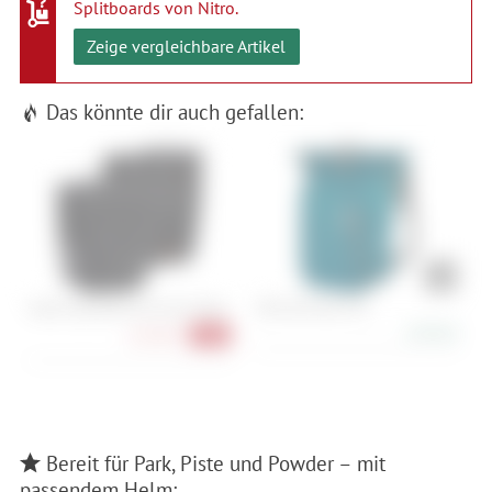
Splitboards von Nitro
.
Zeige vergleichbare Artikel
Das könnte dir auch gefallen:
Vaude Aqua Back Plus (rec) (Paar)
ORTLIEB Vario 20 L
E
149,90 €
132,90 €
-34%
Bereit für Park, Piste und Powder – mit
passendem Helm: