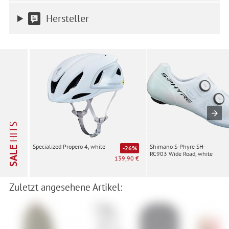
Einwilligung ist freiwillig, für die Nutzung unserer Website nicht
erforderlich und gilt, bis sie widerrufen wird. Sie können Ihre
Hersteller
Einwilligung unter Einstellungen lediglich für bestimmte
Drittanbieter erteilen und jederzeit für die Zukunft widerrufen.
HITS
Shimano S-Phyre SH-
Specialized Propero 4, white
SALE
-26%
RC903 Wide Road, white
139,90 €
Zuletzt angesehene Artikel: