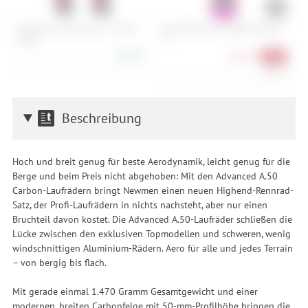
Reserve Fillmore Valve - 70 mm
Muc-Off Nano Tech Bike Cleaner -
C
(Paar)
1 L
48,90 €
10,90 €
-39%
10,90 €/l
Beschreibung
Hoch und breit genug für beste Aerodynamik, leicht genug für die
Berge und beim Preis nicht abgehoben: Mit den Advanced A.50
Carbon-Laufrädern bringt Newmen einen neuen Highend-Rennrad-
Satz, der Profi-Laufrädern in nichts nachsteht, aber nur einen
Bruchteil davon kostet. Die Advanced A.50-Laufräder schließen die
Lücke zwischen den exklusiven Topmodellen und schweren, wenig
windschnittigen Aluminium-Rädern. Aero für alle und jedes Terrain
– von bergig bis flach.
Mit gerade einmal 1.470 Gramm Gesamtgewicht und einer
modernen, breiten Carbonfelge mit 50-mm-Profilhöhe bringen die