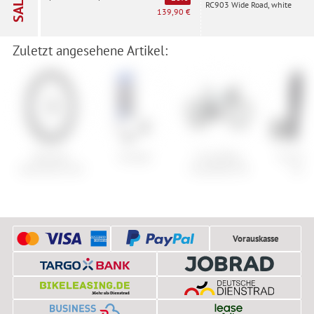
SALE
RC903 Wide Road, white
139,90 €
Zuletzt angesehene Artikel:
Newmen
Armada
Frog Bikes
Fox Ran
Advanced A.50
Frog Road 58
Pant
Vorauskasse