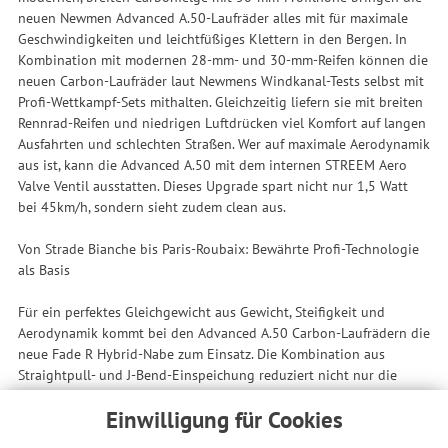
neuen Newmen Advanced A.50-Laufräder alles mit für maximale
Geschwindigkeiten und leichtfüßiges Klettern in den Bergen. In
Kombination mit modernen 28-mm- und 30-mm-Reifen können die
neuen Carbon-Laufräder laut Newmens Windkanal-Tests selbst mit
Profi-Wettkampf-Sets mithalten. Gleichzeitig liefern sie mit breiten
Rennrad-Reifen und niedrigen Luftdrücken viel Komfort auf langen
Ausfahrten und schlechten Straßen. Wer auf maximale Aerodynamik
aus ist, kann die Advanced A.50 mit dem internen STREEM Aero
Valve Ventil ausstatten. Dieses Upgrade spart nicht nur 1,5 Watt
bei 45km/h, sondern sieht zudem clean aus.
Von Strade Bianche bis Paris-Roubaix: Bewährte Profi-Technologie
als Basis
Für ein perfektes Gleichgewicht aus Gewicht, Steifigkeit und
Aerodynamik kommt bei den Advanced A.50 Carbon-Laufrädern die
neue Fade R Hybrid-Nabe zum Einsatz. Die Kombination aus
Straightpull- und J-Bend-Einspeichung reduziert nicht nur die
Speichenanzahl und ist aero-optimiert, sondern bietet auch
Einwilligung für Cookies
genügend Seitensteifigkeit für präzises Handling. Im Inneren der
Fade R Hybrid-Naben kommt dieselbe, langlebige Technologie zum