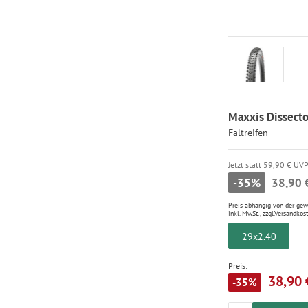
Maxxis Dissecto
Faltreifen
Jetzt statt 59,90 € UV
-35%
38,90 
Preis abhängig von der ge
inkl. MwSt., zzgl.
Versandkos
29x2.40
Preis:
38,90 
-35%