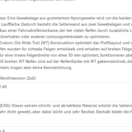
asse: Eine Gewebelage aus gummiertem Nylongewebe wird um die beiden 
r Lauffläche. Dadurch besteht die Seitenwand aus zwei Gewebelagen und un
bau einer Fahrradreifenkarkasse, der bei vielen Reifen durch zusätzliche 
Rollverhalten oder anderen Leistungsmerkmalen zu optimieren.
l/Enduro: Die Wide Trail (WT) Konstruktion optimiert das Profillayout und
eifen wurden für schmale Felgen entwickelt und erhalten auf breiten Fel
für eine innere Felgenbreite von etwa 30 mm optimiert, funktionieren a
50 breiten WT Reifen sind auf der Reifenflanke mit WT gekennzeichnet, d
iert, tragen aber keine Kennzeichnung.
ifendimension (Zoll)
2.40
(EXO): Dieses extrem schnitt- und abriebfeste Material schützt die Seit
 sehr dicht gewebt, aber dabei leicht und sehr flexibel. Deshalb bleibt d
n 4