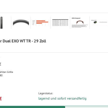
r Dual EXO WT TR - 29 Zoll
P
€
wählten Größe
ten
Lagerstatus:
€
lagernd und sofort versandfertig