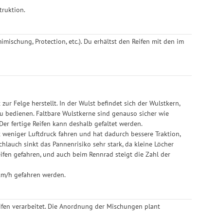
truktion.
schung, Protection, etc.). Du erhältst den Reifen mit den im
zur Felge herstellt. In der Wulst befindet sich der Wulstkern,
u bedienen. Faltbare Wulstkerne sind genauso sicher wie
 Der fertige Reifen kann deshalb gefaltet werden.
t weniger Luftdruck fahren und hat dadurch bessere Traktion,
chlauch sinkt das Pannenrisiko sehr stark, da kleine Löcher
ifen gefahren, und auch beim Rennrad steigt die Zahl der
 km/h gefahren werden.
en verarbeitet. Die Anordnung der Mischungen plant