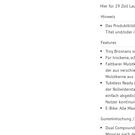
Hier für 29 Zoll L
Hinweis
Das Produktbild
Titel und/oder 
Features
Troy Brosnans s
Für trockene, sc
Faltbarer Wulstk
der aus verschi
Wulstkerne aus D
Tubeless Ready 
der Rollwidersta
einfach abgedic
Nutzer kontinuie
E-Bike: Alle Ma
Gummimischung /
Dual Compound:
Maxxias nach d