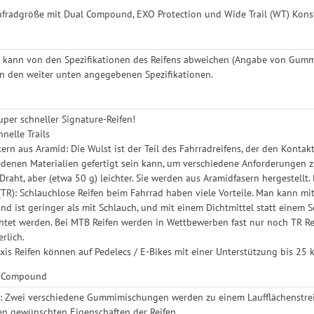
aufradgröße mit Dual Compound, EXO Protection und Wide Trail (WT) Kons
 kann von den Spezifikationen des Reifens abweichen (Angabe von Gummimi
in den weiter unten angegebenen Spezifikationen.
uper schneller Signature-Reifen!
hnelle Trails
ern aus Aramid: Die Wulst ist der Teil des Fahrradreifens, der den Kontakt 
edenen Materialien gefertigt sein kann, um verschiedene Anforderungen z
raht, aber (etwa 50 g) leichter. Sie werden aus Aramidfasern hergestellt.
(TR): Schlauchlose Reifen beim Fahrrad haben viele Vorteile. Man kann mi
nd ist geringer als mit Schlauch, und mit einem Dichtmittel statt einem S
htet werden. Bei MTB Reifen werden in Wettbewerben fast nur noch TR Re
rlich.
xxis Reifen können auf Pedelecs / E-Bikes mit einer Unterstützung bis 25
 Compound
 Zwei verschiedene Gummimischungen werden zu einem Laufflächenstreif
en gewünschten Eigenschaften der Reifen.