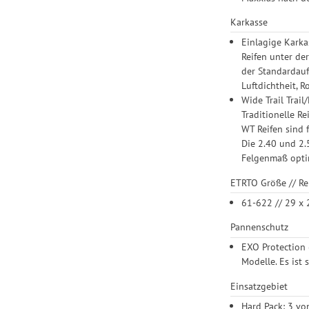
Karkasse
Einlagige Kark
Reifen unter de
der Standardauf
Luftdichtheit, 
Wide Trail Trai
Traditionelle R
WT Reifen sind 
Die 2.40 und 2.
Felgenmaß optim
ETRTO Größe // Re
61-622 // 29 x 
Pannenschutz
EXO Protection 
Modelle. Es ist
Einsatzgebiet
Hard Pack: 3 vo