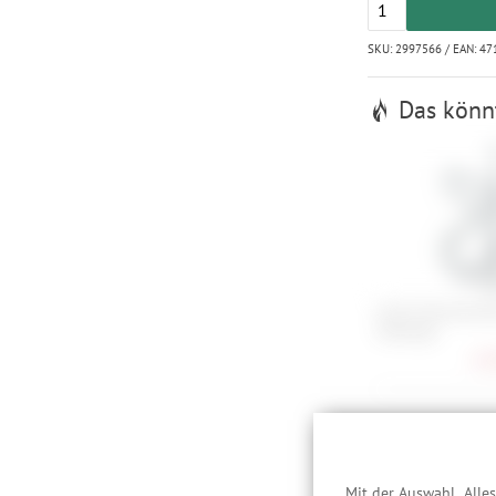
SKU: 2997566 / EAN: 4
Das könnt
Cube Flaschenhal
Sidecage
12,
Pimp your
Mit der Auswahl „Alle