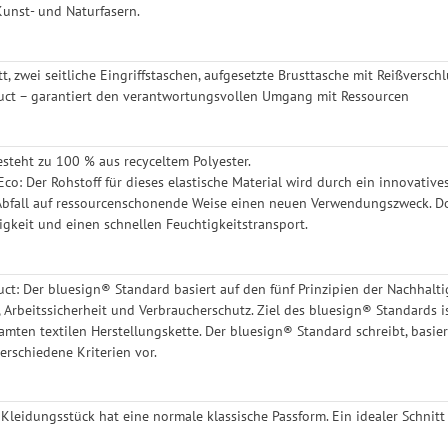
unst- und Naturfasern.
t, zwei seitliche Eingriffstaschen, aufgesetzte Brusttasche mit Reißversc
uct – garantiert den verantwortungsvollen Umgang mit Ressourcen
esteht zu 100 % aus recyceltem Polyester.
co: Der Rohstoff für dieses elastische Material wird durch ein innovatives
Abfall auf ressourcenschonende Weise einen neuen Verwendungszweck. Dou
igkeit und einen schnellen Feuchtigkeitstransport.
ct: Der bluesign® Standard basiert auf den fünf Prinzipien der Nachhaltig
 Arbeitssicherheit und Verbraucherschutz. Ziel des bluesign® Standards is
amten textilen Herstellungskette. Der bluesign® Standard schreibt, basi
rschiedene Kriterien vor.
 Kleidungsstück hat eine normale klassische Passform. Ein idealer Schnitt