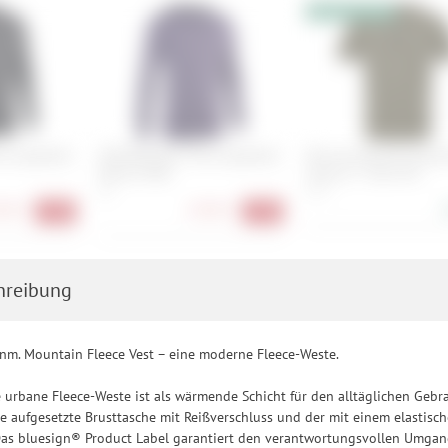
h für bestimmte Drittanbieter erteilen und jederzeit für die Zukunft wider
10% Extrarabatt
e Longsleeve
ION Baselayer Tee Longsleeve
Norrona femund equali
Merino Men
merino T- Shirt M's
XL
S, M
90 €
27,90 €
-72%
-72%
hreibung
nm. Mountain Fleece Vest – eine moderne Fleece-Weste.
 urbane Fleece-Weste ist als wärmende Schicht für den alltäglichen Gebra
die aufgesetzte Brusttasche mit Reißverschluss und der mit einem elastis
Das bluesign® Product Label garantiert den verantwortungsvollen Umgan