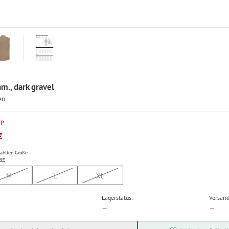
m., dark gravel
en
VP
€
wählten Größe
ten
M
L
XL
Lagerstatus:
Versand
—
—