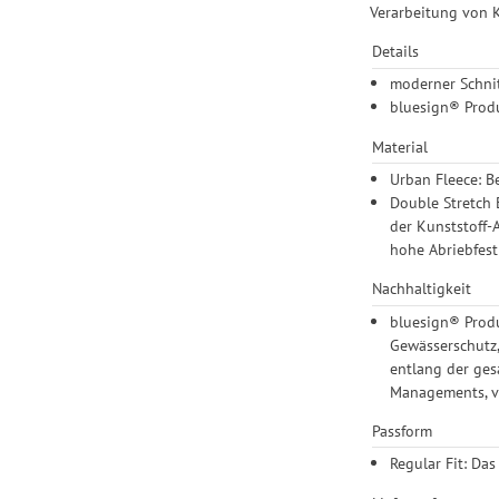
Verarbeitung von K
Details
moderner Schnit
bluesign® Prod
Material
Urban Fleece: B
Double Stretch E
der Kunststoff-
hohe Abriebfest
Nachhaltigkeit
bluesign® Produ
Gewässerschutz,
entlang der ges
Managements, ve
Passform
Regular Fit: Das