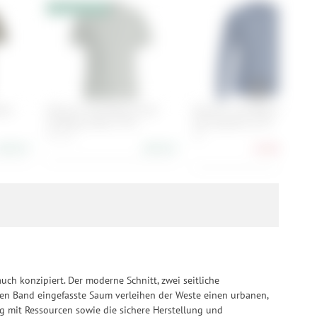
rufen.
10% Extrarabatt
ser
Ortovox 150 Merino Cool
Ortovox 120 Merino Cool Te
Climbing Vibes TS M
Fast Upward LS M
M, L, XL
XL
88,90 €
88,90 €
56,90 €
-37
uch konzipiert. Der moderne Schnitt, zwei seitliche
chen Band eingefasste Saum verleihen der Weste einen urbanen,
g mit Ressourcen sowie die sichere Herstellung und