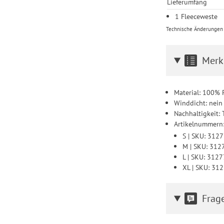
Lieferumfang
1 Fleeceweste
Technische Änderungen u
Merk
Material: 100% P
Winddicht: nein
Nachhaltigkeit: 
Artikelnummern
S | SKU: 312
M | SKU: 31
L | SKU: 312
XL | SKU: 31
Frag