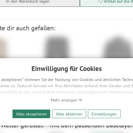
In den Warenkorb legen
Artikel auf die 
e dir auch gefallen:
Einwilligung für Cookies
s akzeptieren“ stimmen Sie der Nutzung von Cookies und ähnlichen Techn
M.
Maloja DinaraM.
Maloja AblancaM.
arder zu. Dadurch können wir Ihre Aktivitäten anhand Ihrer Geräte- und
XS, S
S
ermöglicht es uns, anhand ihrer Interessen nutzungsbasierte Werbeanzeigen
90 €
66,90 €
44,90 €
-51%
-50%
 Funktionalitäten unserer Website sicherzustellen und stetig zu verbesser
Mehr anzeigen
bieter und Werbepartner weitergegeben. Die Verarbeitung erfolgt aussch
reaming-Inhalten und der Durchführung von statistischer Analyse, Reic
Alles akzeptieren
Alles ablehnen
Einstellungen
und nutzungsbasierter Werbung. Informationen zu den einzelnen Funkti
 Speicherdauer finden Sie unter Einstellungen. Diese Einwilligung ist freiwi
 Wetter gerüstet – mit dem passenden Baselayer
e nicht erforderlich und gilt, bis sie widerrufen wird. Sie können Ihre E