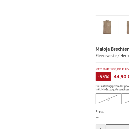
Maloja Brechten
Fleeceweste / Herr
Jetzt statt 100,00 € U
-55%
44,90 
Preis abhängig von der ge
inkl. MwSt., zzgl.
Versandkos
S
Preis:
—