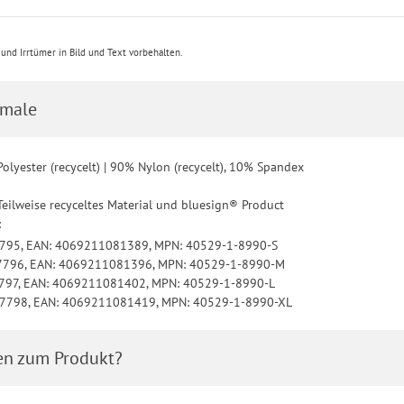
nd Irrtümer in Bild und Text vorbehalten.
male
olyester (recycelt) | 90% Nylon (recycelt), 10% Spandex
Teilweise recyceltes Material und bluesign® Product
:
7795, EAN: 4069211081389, MPN: 40529-1-8990-S
27796, EAN: 4069211081396, MPN: 40529-1-8990-M
7797, EAN: 4069211081402, MPN: 40529-1-8990-L
27798, EAN: 4069211081419, MPN: 40529-1-8990-XL
en zum Produkt?