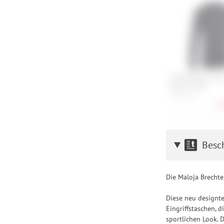
Einstellungen lediglic
ION Baselayer Te
Merino Men
S, M, L, XL
27,
Besc
Die Maloja Brechte
Diese neu designte
Eingriffstaschen, 
sportlichen Look. 