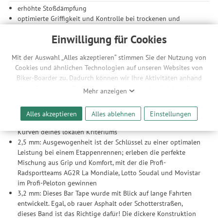
erhöhte Stoßdämpfung
optimierte Griffigkeit und Kontrolle bei trockenen und
feuchten Bedingungen
Einwilligung für Cookies
neues Polymer für erhöhte Haltbarkeit und Komfort
Muster mit unterschiedlicher Texturtiefe für verbesserten Griff
Mit der Auswahl „Alles akzeptieren“ stimmen Sie der Nutzung von
und Kontrolle
Cookies und ähnlichen Technologien auf unseren Websites von
Endkappen mit Verschraubung für einen cleanen Abschluss
Biker-Boarder zu. Dadurch können wir Ihre Aktivitäten anhand
Auswahl der Dicke
Ihrer Geräte- und Browsereinstellungen nachvollziehen. Dies
Mehr anzeigen
ermöglicht es uns, anhand ihrer Interessen nutzungsbasierte
1,8 mm: Verwirkliche den Inbegriff von Grip und Kontrolle mit
Werbeanzeigen für Sie bereitzustellen sowie Funktionalitäten
dem dünnsten Lenkerband; minimale Polsterung ermöglicht
Alles akzeptieren
Alles ablehnen
Einstellungen
unserer Website sicherzustellen und stetig zu verbessern. Dabei
Maximum an Gefühl und Handling beim Schneiden der
werden Ihre Daten auch an Drittanbieter und Werbepartner
Kurven deines lokalen Kriteriums
weitergegeben. Die Verarbeitung erfolgt ausschließlich zum
2,5 mm: Ausgewogenheit ist der Schlüssel zu einer optimalen
Zwecke der Einbindung von Streaming-Inhalten und der
Leistung bei einem Etappenrennen; erleben die perfekte
Durchführung von statistischer Analyse, Reichweitenmessungen,
Mischung aus Grip und Komfort, mit der die Profi-
Produktempfehlungen und nutzungsbasierter Werbung.
Radsportteams AG2R La Mondiale, Lotto Soudal und Movistar
Informationen zu den einzelnen Funktionen, den Drittanbietern
im Profi-Peloton gewinnen
und der Speicherdauer finden Sie unter Einstellungen. Diese
3,2 mm: Dieses Bar Tape wurde mit Blick auf lange Fahrten
Einwilligung ist freiwillig, für die Nutzung unserer Website nicht
entwickelt. Egal, ob rauer Asphalt oder Schotterstraßen,
erforderlich und gilt, bis sie widerrufen wird. Sie können Ihre
dieses Band ist das Richtige dafür! Die dickere Konstruktion