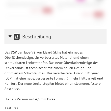
Cube Acid Multi Tool Husk 24
Muc-Off Nano Tech Bike Cleaner -
R
1 L
(
64,90 €
-28%
10,90 €
-39%
10,90 €/l
Beschreibung
Das DSP Bar Tape V2 von Lizard Skins hat ein neues
Oberflächendesign, ein verbessertes Material und einen
schraubbaren Lenkerstopfen. Das neue Oberflächendesign des
Lenkerbands ist technischer mit einem neuen Design und
optimiertem Schichtaufbau. Das verarbeitete DuraSoft Polymer
(DSP) hat eine neue, verbesserte Formel für mehr Haltbarkeit und
Komfort. Der neue Lenkerstopfen bietet einen cleaneren, festeren
Abschluss.
Hier als Version mit 4,6 mm Dicke.
Features