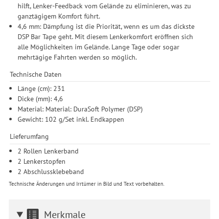
Einwilligung unter Einstellungen lediglich für bestimmte
hilft, Lenker-Feedback vom Gelände zu eliminieren, was zu
Drittanbieter erteilen und jederzeit für die Zukunft widerrufen.
ganztägigem Komfort führt.
4,6 mm: Dämpfung ist die Priorität, wenn es um das dickste
DSP Bar Tape geht. Mit diesem Lenkerkomfort eröffnen sich
alle Möglichkeiten im Gelände. Lange Tage oder sogar
mehrtägige Fahrten werden so möglich.
Technische Daten
Länge (cm): 231
Dicke (mm): 4,6
Material: Material: DuraSoft Polymer (DSP)
Gewicht: 102 g/Set inkl. Endkappen
Lieferumfang
2 Rollen Lenkerband
2 Lenkerstopfen
2 Abschlussklebeband
Technische Änderungen und Irrtümer in Bild und Text vorbehalten.
Merkmale