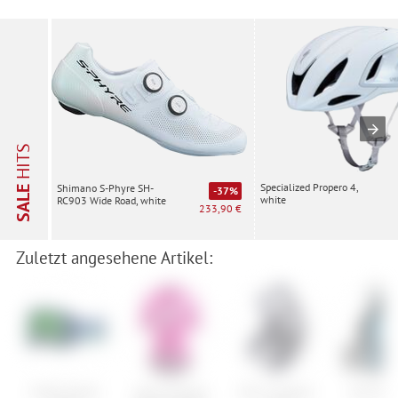
HITS
Specialized Propero 4,
Shimano S-Phyre SH-
SALE
-37%
white
RC903 Wide Road, white
233,90 €
Zuletzt angesehene Artikel:
Smith Squad
Assos Equipe
NC-17 Sudpin
IXS DH-X