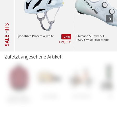
HITS
Shimano S-Phyre SH-
Specialized Propero 4, white
SALE
-26%
RC903 Wide Road, white
139,90 €
Zuletzt angesehene Artikel:
Vaude Men's
Giro Blok
i:SY XXL E5
Nitro
Minaki Jacket II