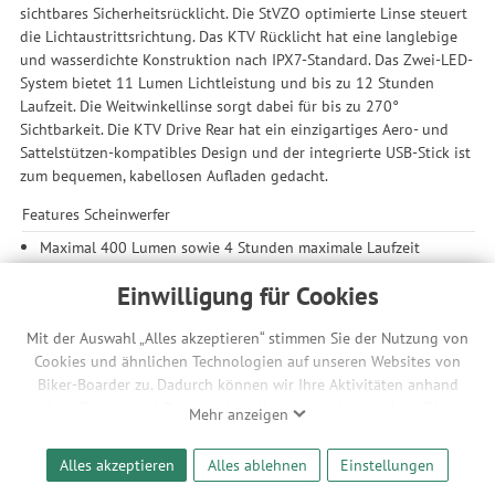
sichtbares Sicherheitsrücklicht. Die StVZO optimierte Linse steuert
die Lichtaustrittsrichtung. Das KTV Rücklicht hat eine langlebige
und wasserdichte Konstruktion nach IPX7-Standard. Das Zwei-LED-
System bietet 11 Lumen Lichtleistung und bis zu 12 Stunden
Laufzeit. Die Weitwinkellinse sorgt dabei für bis zu 270°
Sichtbarkeit. Die KTV Drive Rear hat ein einzigartiges Aero- und
Sattelstützen-kompatibles Design und der integrierte USB-Stick ist
zum bequemen, kabellosen Aufladen gedacht.
Features Scheinwerfer
Maximal 400 Lumen sowie 4 Stunden maximale Laufzeit
StVZO-optimierte Linse
Einwilligung für Cookies
CNC-gefrästes Aluminiumgehäuse
USB-C wiederaufladbarer Li-Ionen-Akku mit Ladeanzeige
Mit der Auswahl „Alles akzeptieren“ stimmen Sie der Nutzung von
(Kabel nicht inklusive)
Cookies und ähnlichen Technologien auf unseren Websites von
Streng getestet nach IPX7 Wasserdichtigkeitsstandards
Biker-Boarder zu. Dadurch können wir Ihre Aktivitäten anhand
kompatibel mit dem Infinite Light Power Pack+: Das tragbare
Ihrer Geräte- und Browsereinstellungen nachvollziehen. Dies
Power Pack verlängert die Laufzeit von kompatiblen Lezyne
Mehr anzeigen
ermöglicht es uns, anhand ihrer Interessen nutzungsbasierte
LED-Lampen. Kompaktes, vielseitiges Design, das sich schnell
Werbeanzeigen für Sie bereitzustellen sowie Funktionalitäten
und sicher am Lenker, Vorbau oder Rahmen befestigen lässt.
Alles akzeptieren
Alles ablehnen
Einstellungen
unserer Website sicherzustellen und stetig zu verbessern. Dabei
Das integrierte Kabel wird direkt an das Beleuchtungssystem