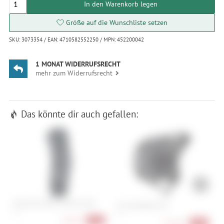
In den Warenkorb legen
Größe auf die Wunschliste setzen
SKU: 3073354 / EAN: 4710582552250 / MPN: 452200042
1 MONAT WIDERRUFSRECHT
mehr zum Widerrufsrecht
Das könnte dir auch gefallen:
ION Knee Pads K-Sleeve AMP
A
Fox Dropframe Pro
S, M
S , L
49,90 €
-50%
173,90 €
-38%