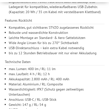
werden Ihre Daten auch an Drittanbieter und Werbepartner
angeschlossen. Der Power Pack dient auch als Backup-USB-
weitergegeben. Die Verarbeitung erfolgt ausschließlich zum
Ladegerät für kompatibles, wiederaufladbares USB-Zubehör.
Zwecke der Einbindung von Streaming-Inhalten und der
(Kapazität: 20 Wh / 35 cm Kabel mit verstellbarem Klettband)
Durchführung von statistischer Analyse, Reichweitenmessungen,
Features Rücklicht
Produktempfehlungen und nutzungsbasierter Werbung.
Informationen zu den einzelnen Funktionen, den Drittanbietern
Kompaktes, gut sichtbares STVZO zugelassenes Rücklicht
und der Speicherdauer finden Sie unter Einstellungen. Diese
Robuste und wasserdichte Konstruktion
Einwilligung ist freiwillig, für die Nutzung unserer Website nicht
Leichte Montage an Standard- & Aero-Sattelstützen
erforderlich und gilt, bis sie widerrufen wird. Sie können Ihre
Wide Angle Linsen für bis zu 270° Sichtbarkeit
Einwilligung unter Einstellungen lediglich für bestimmte
USB-Direktanschluss – kein extra Kabel notwendig
Drittanbieter erteilen und jederzeit für die Zukunft widerrufen.
bis zu 12 Stunden Betriebsdauer mit nur einer Akkuladung
Technische Daten
max. Lumen: 400 lm / RL: 11 lm
max. Laufzeit: 4 h / RL: 12 h
Akkukapazität: 2.800 mAh / RL: 400 mAh
Material: Aluminium / RL: Composite
Wasserdichtigkeit: IPX7 (Schutz gegen zeitweiliges
Untertauchen)
Anschluss: USB-C / RL: USB-Stick
Gewicht: 147 g / RL: 54 g