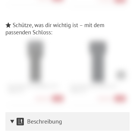
Schütze, was dir wichtig ist – mit dem
passenden Schloss:
Abus Bordo One 6000AF/120 +
Abus Bordo Big 6000K/120 +
A
Halter SH
Halter SH
208,90 €
109,90 €
-16%
-15%
Beschreibung