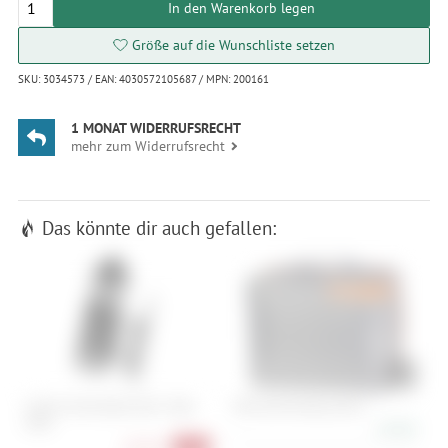
In den Warenkorb legen
Größe auf die Wunschliste setzen
SKU: 3034573 / EAN: 4030572105687 / MPN: 200161
1 MONAT WIDERRUFSRECHT
mehr zum Widerrufsrecht
Das könnte dir auch gefallen:
Fidlock Twist Bottle 600 + Bike
ORTLIEB Packing Cube L
P
Base
P
24,90 €
L
28,90 €
-28%