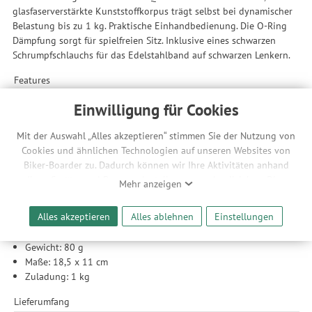
glasfaserverstärkte Kunststoffkorpus trägt selbst bei dynamischer
Belastung bis zu 1 kg. Praktische Einhandbedienung. Die O-Ring
Dämpfung sorgt für spielfreien Sitz. Inklusive eines schwarzen
Schrumpfschlauchs für das Edelstahlband auf schwarzen Lenkern.
Features
der perfekte Witterungsschutz für Smartphones
Einwilligung für Cookies
aus robusten und verschweißten Textilien
ideal zur Navigation
Mit der Auswahl „Alles akzeptieren“ stimmen Sie der Nutzung von
Bedienung des Touchscreens durch die Folie
Cookies und ähnlichen Technologien auf unseren Websites von
einfache Drehung von Hoch- auf Querformat
Biker-Boarder zu. Dadurch können wir Ihre Aktivitäten anhand
O-Ring Dämpfung verhindert Klappergeräusche
Ihrer Geräte- und Browsereinstellungen nachvollziehen. Dies
Mehr anzeigen
inkl. Klickfix Quad Adapter Mini
ermöglicht es uns, anhand ihrer Interessen nutzungsbasierte
schwarzes Stahlband für beliebige Durchmesser
Werbeanzeigen für Sie bereitzustellen sowie Funktionalitäten
Alles akzeptieren
Alles ablehnen
Einstellungen
unserer Website sicherzustellen und stetig zu verbessern. Dabei
Technische Daten
werden Ihre Daten auch an Drittanbieter und Werbepartner
Gewicht: 80 g
weitergegeben. Die Verarbeitung erfolgt ausschließlich zum
Maße: 18,5 x 11 cm
Zwecke der Einbindung von Streaming-Inhalten und der
Zuladung: 1 kg
Durchführung von statistischer Analyse, Reichweitenmessungen,
Produktempfehlungen und nutzungsbasierter Werbung.
Lieferumfang
Informationen zu den einzelnen Funktionen, den Drittanbietern