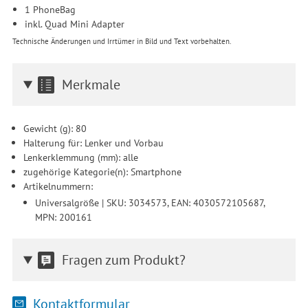
1 PhoneBag
und der Speicherdauer finden Sie unter Einstellungen. Diese
inkl. Quad Mini Adapter
Einwilligung ist freiwillig, für die Nutzung unserer Website nicht
erforderlich und gilt, bis sie widerrufen wird. Sie können Ihre
Technische Änderungen und Irrtümer in Bild und Text vorbehalten.
Einwilligung unter Einstellungen lediglich für bestimmte
Drittanbieter erteilen und jederzeit für die Zukunft widerrufen.
Merkmale
Gewicht (g): 80
Halterung für: Lenker und Vorbau
Lenkerklemmung (mm): alle
zugehörige Kategorie(n): Smartphone
Artikelnummern:
Universalgröße | SKU: 3034573, EAN: 4030572105687,
MPN: 200161
Fragen zum Produkt?
Kontaktformular