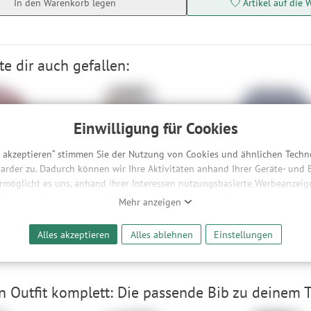
In den Warenkorb legen
Artikel auf die 
e dir auch gefallen:
Einwilligung für Cookies
s akzeptieren“ stimmen Sie der Nutzung von Cookies und ähnlichen Techn
arder zu. Dadurch können wir Ihre Aktivitäten anhand Ihrer Geräte- und
ermöglicht es uns, anhand ihrer Interessen nutzungsbasierte Werbeanzeigen
eek Graphic
Zimtstern Taila Evo Shorts
ION Bike Jersey S_Ionic
 Funktionalitäten unserer Website sicherzustellen und stetig zu verbesser
Mehr anzeigen
en
Wmns
Longsleeve DR Women
bieter und Werbepartner weitergegeben. Die Verarbeitung erfolgt aussch
XS, S
XS, L
reaming-Inhalten und der Durchführung von statistischer Analyse, Reic
90 €
73,90 €
30,90 €
-47%
-45%
Alles akzeptieren
Alles ablehnen
Einstellungen
und nutzungsbasierter Werbung. Informationen zu den einzelnen Funkti
 Speicherdauer finden Sie unter Einstellungen. Diese Einwilligung ist freiwi
e nicht erforderlich und gilt, bis sie widerrufen wird. Sie können Ihre E
h für bestimmte Drittanbieter erteilen und jederzeit für die Zukunft wider
 Outfit komplett: Die passende Bib zu deinem Tr