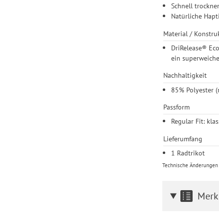
Schnell trockne
Natürliche Hapt
Material / Konstru
DriRelease® Eco
ein superweiche
Nachhaltigkeit
85% Polyester (
Passform
Regular Fit: kla
Lieferumfang
1 Radtrikot
Technische Änderungen u
Merk