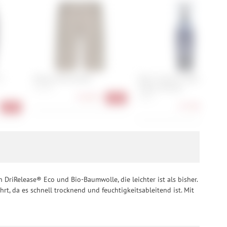
T
Maloja KehrwaldM.
Q36.5 Dottore Hybrid Bib
Tights Women
S, M, XL
92,90 €
S, M, L
-31%
173,90 €
-47%
-36
DriRelease® Eco und Bio-Baumwolle, die leichter ist als bisher.
t, da es schnell trocknend und feuchtigkeitsableitend ist. Mit