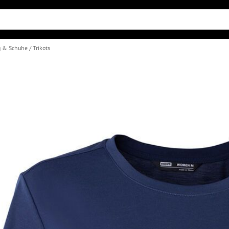
g & Schuhe
Trikots