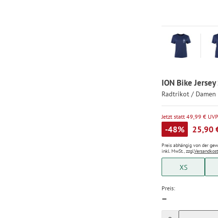
ION Bike Jersey
Radtrikot / Damen
Jetzt statt 49,99 € UV
-48%
25,90 
Preis abhängig von der ge
inkl. MwSt., zzgl.
Versandkos
XS
Preis:
—