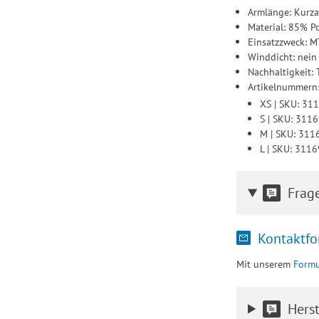
Armlänge: Kurz
Material: 85% Po
Einsatzzweck: 
Winddicht: nein
Nachhaltigkeit: 
Artikelnummern
XS | SKU: 31
S | SKU: 311
M | SKU: 31
L | SKU: 311
Frag
Kontaktfo
Mit unserem
Formu
Herst