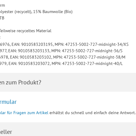
arm
lyester (recycelt), 15% Baumwolle (Bio)
MTB
Teilweise recyceltes Material
:
16976, EAN: 9010583203195, MPN: 47253-5002-727-midnight-34/XS
6977, EAN: 9010583203133, MPN: 47253-5002-727-midnight-36/S
16978, EAN: 9010583203102, MPN: 47253-5002-727-midnight-38/M
6979, EAN: 9010583203072, MPN: 47253-5002-727-midnight-40/L
en zum Produkt?
rmular
lar für Fragen zum Artikel
erhältst du schnell und einfach deine Antwort.
eller