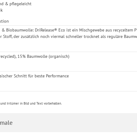
nd & pflegeleicht
ik
ktion
 & Biobaumwolle: DriRelease® Eco ist ein Mischgewebe aus recyceltem P
r Stoff, der zusätzlich noch viermal schneller trocknet als reguläre Baum
recycled), 15% Baumwolle (organisch)
ssischer Schnitt für beste Performance
nd Irrtümer in Bild und Text vorbehalten.
male