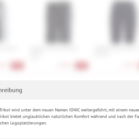
vo Shorts
Zimtstern Gravelz Shorts
ION Bike Shorts Ionic L
Wmns
Women
XS, S
L
90 €
54,90 €
52,90 €
-45%
-45%
hreibung
Trikot wird unter dem neuen Namen IONIC weitergeführt, mit einem neuen 
rikot bietet unglaublichen natürlichen Komfort während und nach der Fahr
schen Logoplatzierungen.