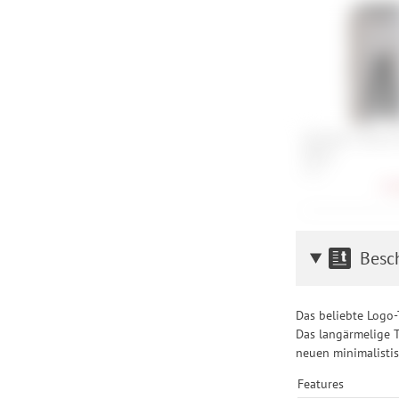
Zimtstern Taila E
Wmns
XS, S
73,
Besc
Das beliebte Logo-
Das langärmelige T
neuen minimalisti
Features