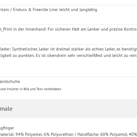
ntain / Enduro & Freeride Line: leicht und langlebig
one_Print in der Innenhand: Für sicheren Halt am Lenker und präzise Kontro
eder: Synthetisches Leder ist dreimal stärker als echtes Leder, es benöti
tigkeit zu punkten. Es ist obendrein sehr verschleißfest und leicht zu re
handschuhe
nd Irrtümer in Bild und Text vorbehalten.
male
ngfinger
material: 94% Polyester, 6% Polyurethan / Handfläche: 60% Polyamid, 4