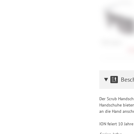
POC Aspire
98,
Besc
Der Scrub Handschu
Handschuhe bieten 
an die Hand anschm
ION feiert 10 Jahr