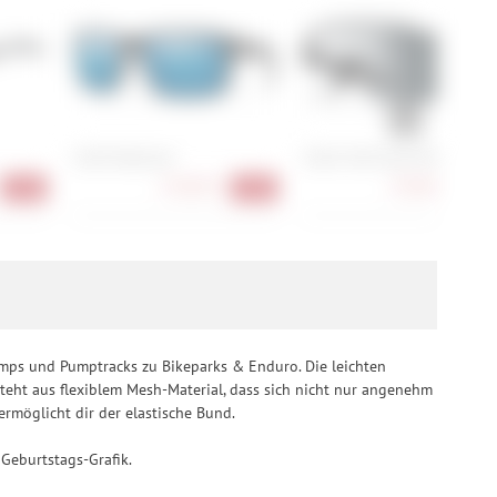
Smith Backcast
Smith Shift Split MAG
178,90 €
178,90 €
-32%
-32%
-43
umps und Pumptracks zu Bikeparks & Enduro. Die leichten
steht aus flexiblem Mesh-Material, dass sich nicht nur angenehm
rmöglicht dir der elastische Bund.
 Geburtstags-Grafik.