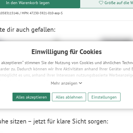
In den Warenkorb legen
Größe auf die W
010583115146 / MPN: 47230-5921-010-aop-S
e dir auch gefallen:
Einwilligung für Cookies
s akzeptieren“ stimmen Sie der Nutzung von Cookies und ähnlichen Techn
arder zu. Dadurch können wir Ihre Aktivitäten anhand Ihrer Geräte- und
ermöglicht es uns, anhand ihrer Interessen nutzungsbasierte Werbeanzeigen
 Funktionalitäten unserer Website sicherzustellen und stetig zu verbesser
Mehr anzeigen
Logo
K2 Wayback 84
ORTLIEB Vario High-Vi
bieter und Werbepartner weitergegeben. Die Verarbeitung erfolgt aussch
167 cm
1
reaming-Inhalten und der Durchführung von statistischer Analyse, Reic
90 €
179,00 €
-50%
-58%
Alles akzeptieren
Alles ablehnen
Einstellungen
und nutzungsbasierter Werbung. Informationen zu den einzelnen Funkti
 Speicherdauer finden Sie unter Einstellungen. Diese Einwilligung ist freiwi
e nicht erforderlich und gilt, bis sie widerrufen wird. Sie können Ihre E
h für bestimmte Drittanbieter erteilen und jederzeit für die Zukunft wider
 sitzen – jetzt für klare Sicht sorgen: