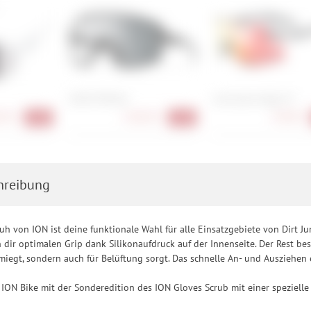
Smith Wildcat
uvex pace stage CV
90 €
138,90 €
94,90 €
-42%
-42%
hreibung
h von ION ist deine funktionale Wahl für alle Einsatzgebiete von Dirt J
dir optimalen Grip dank Silikonaufdruck auf der Innenseite. Der Rest be
iegt, sondern auch für Belüftung sorgt. Das schnelle An- und Ausziehen e
e ION Bike mit der Sonderedition des ION Gloves Scrub mit einer spezielle