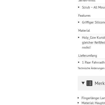
Serien-Infos
Scrub – All Mou
Features
Griffiger Silic
Material
Holy_Cow Kunstl
gleicher Reißfes
rocks!
Lieferumfang
1 Paar Fahrrad
Technische Änderungen u
Merk
Fingerlänge: La
Material: Haupt