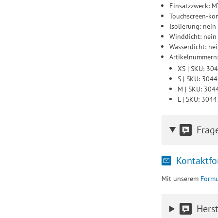
Einsatzzweck: 
Touchscreen-kom
Isolierung: nein
Winddicht: nein
Wasserdicht: ne
Artikelnummern
XS | SKU: 3
S | SKU: 304
M | SKU: 30
L | SKU: 304
Frag
Kontaktfo
Mit unserem
Formu
Herst