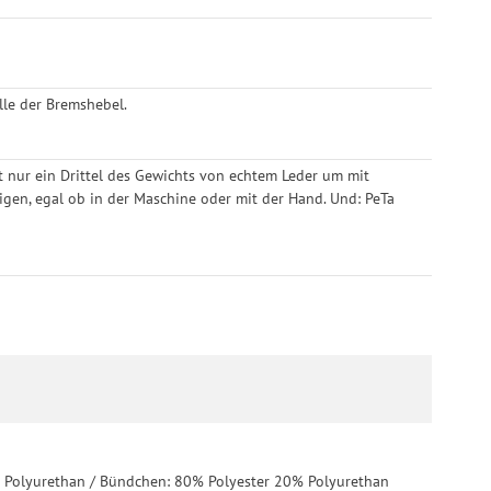
lle der Bremshebel.
gt nur ein Drittel des Gewichts von echtem Leder um mit
inigen, egal ob in der Maschine oder mit der Hand. Und: PeTa
0% Polyurethan / Bündchen: 80% Polyester 20% Polyurethan