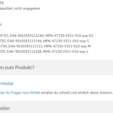
MTB
patibel: nicht angegeben
in
:
044702, EAN: 9010583115184, MPN: 47230-5921-010-aop-XS
4703, EAN: 9010583115146, MPN: 47230-5921-010-aop-S
44704, EAN: 9010583115122, MPN: 47230-5921-010-aop-M
4705, EAN: 9010583115108, MPN: 47230-5921-010-aop-L
en zum Produkt?
rmular
lar für Fragen zum Artikel
erhältst du schnell und einfach deine Antwort.
eller