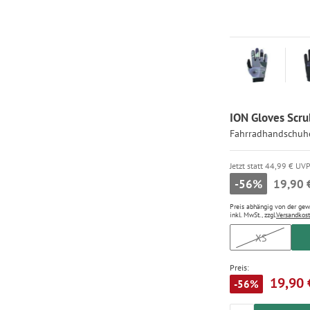
ION Gloves Scru
Fahrradhandschuhe
Jetzt statt 44,99 € UV
-56%
19,90 
Preis abhängig von der ge
inkl. MwSt., zzgl.
Versandkos
XS
Preis:
19,90 
-56%