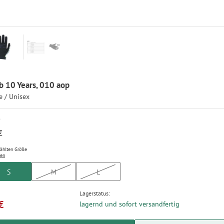
b 10 Years, 010 aop
 / Unisex
P
€
wählten Größe
ten
S
M
L
Lagerstatus:
€
lagernd und sofort versandfertig