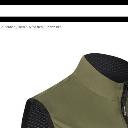
g & Schuhe
Jacken & Westen
Radwesten