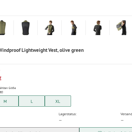
indproof Lightweight Vest, olive green
P
€
wählten Größe
ten
M
L
XL
Lagerstatus:
Versand
—
—