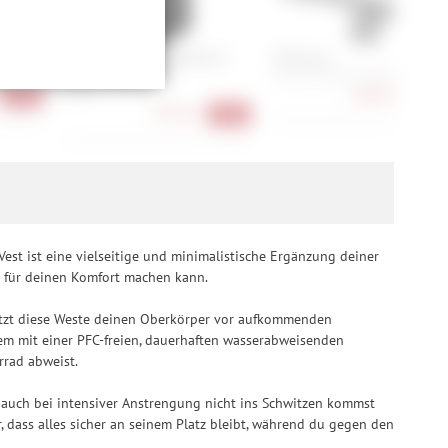
ließlich zum Zwecke
hweitenmessungen,
GripGrab PACR Windproof
Fizik Lyra
onen, den
Lightweight Vest
41, 41.5, 42, 42.5, 43, 43.5, 45.5
llig, für die
184,90 €
S, M
-26%
-26
inwilligung unter
55,90 €
-34%
rufen.
est ist eine vielseitige und minimalistische Ergänzung deiner
d für deinen Komfort machen kann.
tzt diese Weste deinen Oberkörper vor aufkommenden
dem mit einer PFC-freien, dauerhaften wasserabweisenden
rrad abweist.
 auch bei intensiver Anstrengung nicht ins Schwitzen kommst
r, dass alles sicher an seinem Platz bleibt, während du gegen den