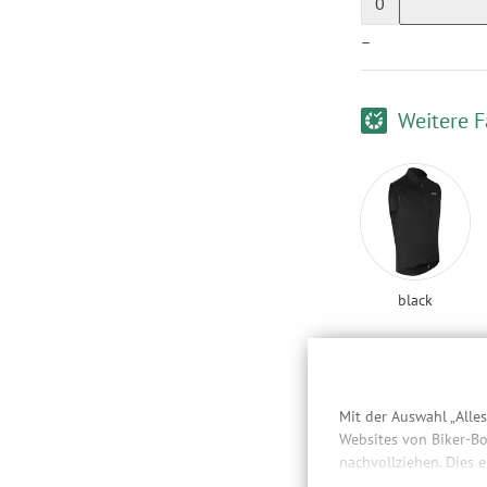
0
—
Weitere F
black
Das könnt
Mit der Auswahl „Alle
Websites von Biker-Bo
nachvollziehen. Dies 
bereitzustellen sowie