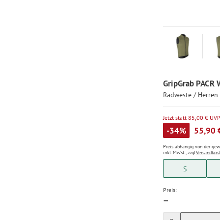
GripGrab PACR W
Radweste / Herren
Jetzt statt 85,00 € UV
-34%
55,90 
Preis abhängig von der ge
inkl. MwSt., zzgl.
Versandkos
S
Preis:
—