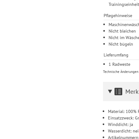
Trainingseinhei
Pflegehinweise
Maschinenwäsch
Nicht bleichen
Nicht im Wäsch
Nicht bügeln
Lieferumfang
1 Radweste
Technische Änderungen u
Merk
Material: 100% 
Einsatzzweck: G
Winddicht: ja
Wasserdicht: ne
Artikelnummern