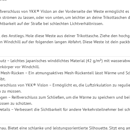
verschluss von YKK® Vislon an der Vorderseite der Weste ermöglicht es d
 strömen zu lassen, oder von unten, um leichter an deine Trikottaschen d
htbarkeit auf der Straße bei schlechten Lichtverhältnissen.
l des Anstiegs. Hole diese Weste aus deiner Trikottasche. Ziehe den ho
indchill auf der folgenden langen Abfahrt. Diese Weste ist dein packba
utz – Leichtes japanisches winddichtes Material (42 g/m²) mit wasserabw
rkörper vor Windchill.
 Mesh-Rücken – Ein atmungsaktives Mesh-Rückenteil lässt Wärme und Sc
ibt.
rschluss von YKK® Vislon – Ermöglicht es, die Luftzirkulation zu regulie
n zu müssen.
gen – Reißverschluss zum Schließen, um die Wärme zu speichern und bei 
üssen zu schützen.
etails – Verbessert die Sichtbarkeit für andere Verkehrsteilnehmer bei sc
enau. Bietet eine schlanke und leistungsorientierte Silhouette. Sitzt eng 