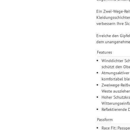
Ein Zwei-Wege-Reiß
Kleidungsschichten
verbessern Ihre Sic
Erreiche den Gipfe
dem unangenehmen W
Features
Winddichter Sch
schützt den Obe
Atmungsaktiver
komfortabel ble
Zweiwege-Reißve
Weste ausziehe
Hoher Schutzkra
Witterungseinfl
Reflektierende D
Passform
Race Fit: Passg