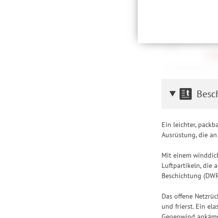
Daten auch an Drittan
der Einbindung von St
GripGrab Women'
Produktempfehlungen 
Windproof Lightw
Drittanbietern und der
S, M, L
Nutzung unserer Websit
58,
Einstellungen lediglic
Besc
Ein leichter, pack
Ausrüstung, die a
Mit einem winddic
Luftpartikeln, die
Beschichtung (DWR)
Das offene Netzrüc
und frierst. Ein el
Gegenwind ankämp