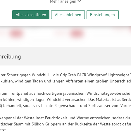
Mehr anzeigen
bieter und Werbepartner weitergegeben. Die Verarbeitung erfolgt aussch
reaming-Inhalten und der Durchführung von statistischer Analyse, Reic
Alles akzeptieren
Alles ablehnen
Einstellungen
s PACR
GripGrab Women's PACR
Fizik Lyra
und nutzungsbasierter Werbung. Informationen zu den einzelnen Funkti
eight Vest
Windproof Lightweight Vest
42, 43.5, 44, 46
 Speicherdauer finden Sie unter Einstellungen. Diese Einwilligung ist freiwi
184,90 €
S, M, L
e nicht erforderlich und gilt, bis sie widerrufen wird. Sie können Ihre E
90 €
58,90 €
-31%
-31%
h für bestimmte Drittanbieter erteilen und jederzeit für die Zukunft wider
hreibung
barer Schutz gegen Windchill – die GripGrab PACR Windproof Lightweight V
n kühlen, windigen Tagen und langen Abfahrten einen großen Unterschie
hten Frontpanel aus hochwertigem japanischem Windschutzgewebe schü
 an kühlen, windigen Tagen Windchill verursachen. Das Material ist außer
 behandelt, sodass es leichte Regenschauer und Spritzwasser vom Vorde
kenpanel der Weste lässt Feuchtigkeit und Wärme entweichen, sodass du
astischer Saum mit Silikon-Grippern an der Rückseite der Weste sorgt dafü
fst.