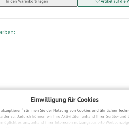
In den Warenkorb legen
Artikel auf die 
arben:
e dir auch gefallen:
Einwilligung für Cookies
s akzeptieren“ stimmen Sie der Nutzung von Cookies und ähnlichen Techn
arder zu. Dadurch können wir Ihre Aktivitäten anhand Ihrer Geräte- und
ermöglicht es uns, anhand ihrer Interessen nutzungsbasierte Werbeanzeigen
 Funktionalitäten unserer Website sicherzustellen und stetig zu verbesser