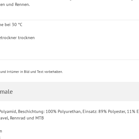
ten und Rennen.
e bei 30 °C
etrockner trocknen
nd Irrtümer in Bild und Text vorbehalten.
male
Polyamid, Beschichtung: 100% Polyurethan, Einsatz: 89% Polyester, 11% 
ravel, Rennrad und MTB
in
: