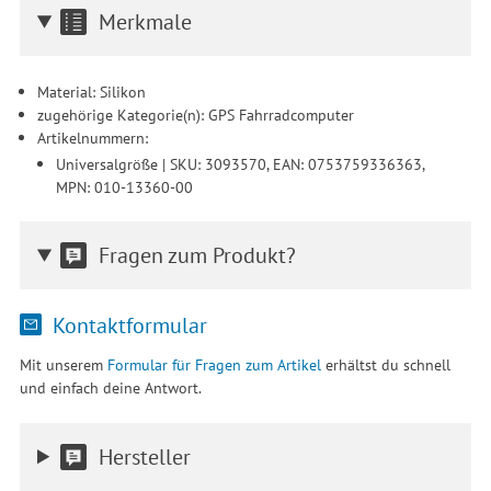
Merkmale
Einwilligung unter Einstellungen lediglich für bestimmte
Drittanbieter erteilen und jederzeit für die Zukunft widerrufen.
Material: Silikon
zugehörige Kategorie(n): GPS Fahrradcomputer
Artikelnummern:
Universalgröße | SKU: 3093570, EAN: 0753759336363,
MPN: 010-13360-00
Fragen zum Produkt?
Kontaktformular
Mit unserem
Formular für Fragen zum Artikel
erhältst du schnell
und einfach deine Antwort.
Hersteller