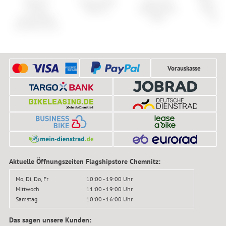
X-Bionic
Cannondale
Cube Acid
Zipp Ser
Energy
Moterra
Satteltasche
Course 
Accumulator
Click
Tape
4.0 Shirt LG SL
Vorauskasse
Aktuelle Öffnungszeiten Flagshipstore Chemnitz:
Mo, Di, Do, Fr
10:00 - 19:00 Uhr
Mittwoch
11:00 - 19:00 Uhr
Samstag
10:00 - 16:00 Uhr
Das sagen unsere Kunden: