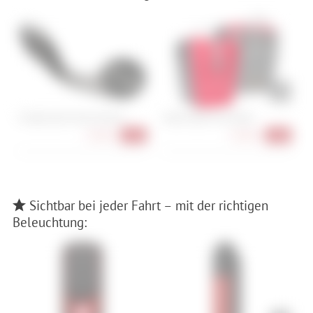
K-Edge Sport Mount Garmin
Vaude Aqua Front (Paar)
G
1
33,90 €
92,90 €
-15%
-34%
Sichtbar bei jeder Fahrt – mit der richtigen
Beleuchtung: