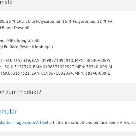
male
ABS, 26 % EPS, 20 % Polycarbonat, 16 % Polyurethan, 11 % PA
MTB und Downhill
0
em: MIPS Integra Split
 Fullface (fester Kinnbügel)
:
m | SKU: 3157319, EAN: 0198571092910, MPN: 38340-008-S
m | SKU: 3157320, EAN: 0198571092927, MPN: 38340-008-M
m | SKU: 3157321, EAN: 0198571092934, MPN: 38340-008-L
en zum Produkt?
rmular
lar für Fragen zum Artikel
erhältst du schnell und einfach deine Antwort.