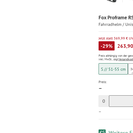
Fox Proframe RS
Fahrradhelm / Uni
Jetzt statt 369,99 € U
-29%
263,90
Preis abhängig von der ge
inkl. MwSt., zzgl.
Versandkos
S // 51-55 cm
M
Preis:
—
0
—
Weitere F