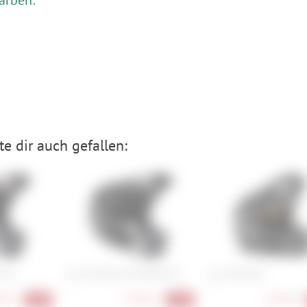
e dir auch gefallen:
Aura
Fox Proframe RS Diffuse SE
Fox Proframe
L
L
90 €
278,90 €
203,90 €
-30%
-25%