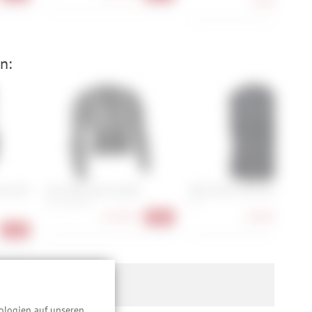
47,90 €
-32
n:
rcon HD
Fox Titan Sport Jacket
POC Oseus VPD Torso
M, L, XL, XXL
S, L
115,90 €
128,90 €
-36%
-36
-13%
ologien auf unseren