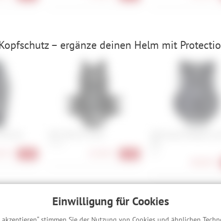
Kopfschutz – ergänze deinen Helm mit Protectio
Lite Zip
POC VPD Air Torso
ION Chest Protector A
Pro
S, M, L
90 €
167,90 €
S, L
-39%
-35%
208,90 €
Einwilligung für Cookies
hreibung
s akzeptieren“ stimmen Sie der Nutzung von Cookies und ähnlichen Techn