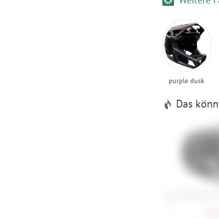
purple dusk
Das könnt
Fox Proframe RS 
M , L
258,