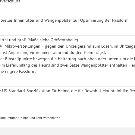
verschluss
obielles Innenfutter und Wangenpolster zur Optimierung der Passform
mittel und groß (Maße siehe Größentabelle)
®: Mikroverstellungen – gegen den Uhrzeigersinn zum Lösen, im Uhrzeige
annst Anpassung vornehmen, während du den Helm trägst.
er Einstellpunkte bewegen die Halterung nach oben oder unten, um die 
Im Lieferumfang des Helms sind zwei Sätze Wangenpolster enthalten – ein
ine engere Passform.
 US-Standard-Spezifikation für Helme, die für Downhill-Mountainbike-R
nd Irrtümer in Bild und Text vorbehalten.