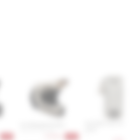
Fox Flexair Short Sleeve
Fox Rampage RS Splice
Jersey
XS , S , M , L , XL , XXL
S
413,90 €
-32%
-31%