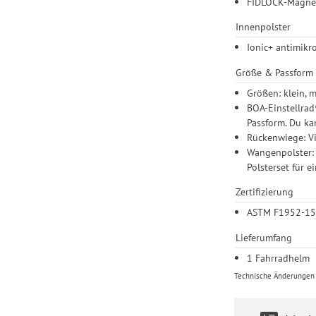
FIDLOCK-Magnet
Innenpolster
Ionic+ antimikr
Größe & Passform
Größen: klein, 
BOA-Einstellrad
Passform. Du k
Rückenwiege: Vi
Wangenpolster: 
Polsterset für e
Zertifizierung
ASTM F1952-15:
Lieferumfang
1 Fahrradhelm
Technische Änderungen u