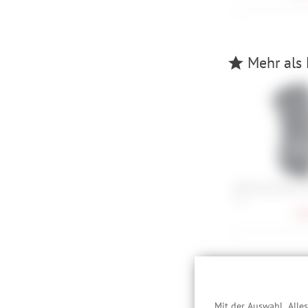
Mehr als 
ION Knee Pads K-
M, L
78,
Besc
Mit der Auswahl „Alle