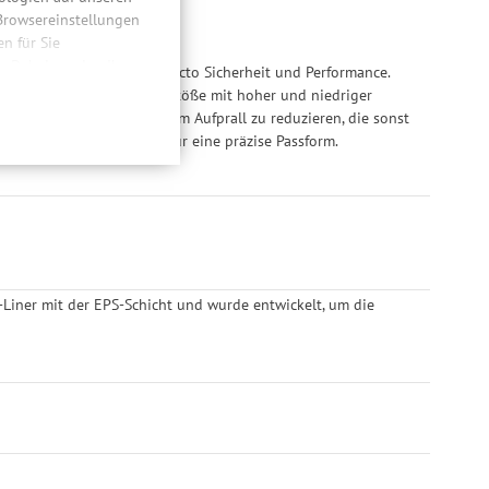
 Browsereinstellungen
 für Sie
n. Dabei werden Ihre
f die nächste Stufe in puncto Sicherheit und Performance.
ließlich zum Zwecke
ensity-Schaumstoff – für Stöße mit hoher und niedriger
hweitenmessungen,
 Rotationskräfte bei einem Aufprall zu reduzieren, die sonst
onen, den
cht eine Feinjustierung für eine präzise Passform.
llig, für die
inwilligung unter
rufen.
-Liner mit der EPS-Schicht und wurde entwickelt, um die