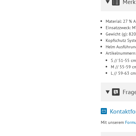
Merk
Material: 27 % 
Einsatzzweck: 
Gewicht (g): 82
Kopfschutz Syst
Helm Ausführung:
Artikelnummern
S // 51-55 c
M // 55-59 c
L // 59-63 c
Frag
Kontaktfo
Mit unserem
Formu