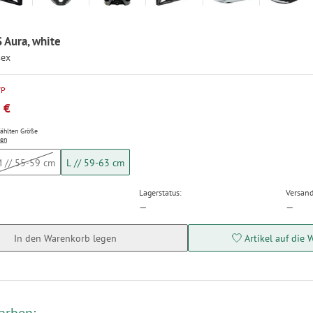
 Aura, white
sex
VP
 €
wählten Größe
ten
 // 55-59 cm
L // 59-63 cm
Lagerstatus:
Versand
—
—
In den Warenkorb legen
Artikel auf die 
arben: