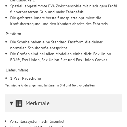
Zwecke der Einbindung von Streaming-Inhalten und der
Speziell abgestimmte EVA-Zwischensohle mit niedrigem Profil
Durchführung von statistischer Analyse, Reichweitenmessungen,
für verbesserten Grip und mehr Fahrgefühl.
Produktempfehlungen und nutzungsbasierter Werbung.
Die geformte innere Versteifungsplatte optimiert die
Informationen zu den einzelnen Funktionen, den Drittanbietern
Kraftübertragung und den Komfort abseits des Fahrrads.
und der Speicherdauer finden Sie unter Einstellungen. Diese
Einwilligung ist freiwillig, für die Nutzung unserer Website nicht
Passform
erforderlich und gilt, bis sie widerrufen wird. Sie können Ihre
Einwilligung unter Einstellungen lediglich für bestimmte
Die Schuhe haben eine Standard-Passform, die deiner
Drittanbieter erteilen und jederzeit für die Zukunft widerrufen.
normalen Schuhgröße entspricht
Die Größen sind bei allen Modellen einheitlich: Fox Union
BOA®, Fox Union, Fox Union Flat und Fox Union Canvas
Lieferumfang
1 Paar Radschuhe
Technische Änderungen und Irrtümer in Bild und Text vorbehalten.
Merkmale
Verschlusssystem: Schnürsenkel