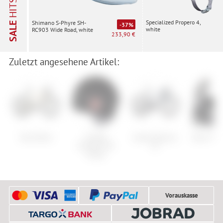
HITS
Specialized Propero 4,
Shimano S-Phyre SH-
SALE
-37%
white
RC903 Wide Road, white
233,90 €
Zuletzt angesehene Artikel:
Kona Rove
Castelli
Juliana Quincy
Nitro Ph
Estremo WS
CC
Skully
Vorauskasse