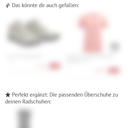
Das könnte dir auch gefallen:
Fox Union Canvas Mid
Ortovox 140 Merino Cool MTN
O
Gradient TS W
41.5
XS
73,90 €
-43%
34,90 €
-50%
Perfekt ergänzt: Die passenden Überschuhe zu
deinen Radschuhen: