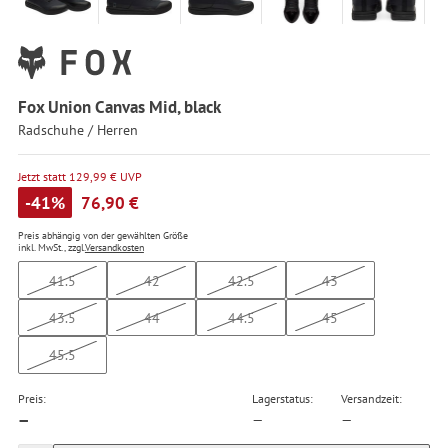
Fox Union Canvas Mid, black
Radschuhe / Herren
Jetzt statt 129,99 € UVP
-41%
76,90 €
Preis abhängig von der gewählten Größe
inkl. MwSt., zzgl.
Versandkosten
41.5
42
42.5
43
43.5
44
44.5
45
45.5
Preis:
Lagerstatus:
Versandzeit:
—
—
—