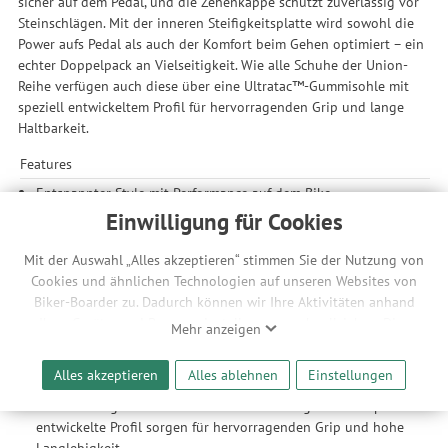
sicher auf dem Pedal, und die Zehenkappe schützt zuverlässig vor
Steinschlägen. Mit der inneren Steifigkeitsplatte wird sowohl die
Power aufs Pedal als auch der Komfort beim Gehen optimiert – ein
echter Doppelpack an Vielseitigkeit. Wie alle Schuhe der Union-
Reihe verfügen auch diese über eine Ultratac™-Gummisohle mit
speziell entwickeltem Profil für hervorragenden Grip und lange
Haltbarkeit.
Features
Entspannter Style mit Performance auf dem Bike.
Das Mid-Top-Design bietet zusätzlichen Knöchelschutz
Einwilligung für Cookies
während der Fahrt.
Mit der Auswahl „Alles akzeptieren“ stimmen Sie der Nutzung von
Oberschuh
Cookies und ähnlichen Technologien auf unseren Websites von
Strapazierfähiges Canvas-Obermaterial für Komfort und
Biker-Boarder zu. Dadurch können wir Ihre Aktivitäten anhand
Styling auf und abseits des Fahrrads.
Ihrer Geräte- und Browsereinstellungen nachvollziehen. Dies
Mehr anzeigen
Geformte Zehenkappe, die vor Steinschlägen schützt.
ermöglicht es uns, anhand ihrer Interessen nutzungsbasierte
Werbeanzeigen für Sie bereitzustellen sowie Funktionalitäten
Alles akzeptieren
Alles ablehnen
Einstellungen
Sohle
unserer Website sicherzustellen und stetig zu verbessern. Dabei
Die firmeneigene Ultratac™-Gummimischung und das speziell
werden Ihre Daten auch an Drittanbieter und Werbepartner
entwickelte Profil sorgen für hervorragenden Grip und hohe
weitergegeben. Die Verarbeitung erfolgt ausschließlich zum
Langlebigkeit.