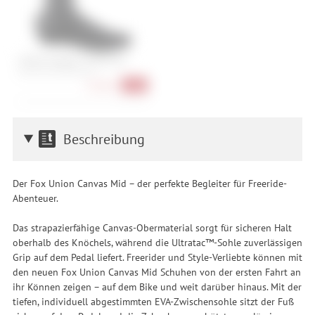
Castelli Pioggia 4 Shoecover
40-42, 43-44, 45-46, 46-48
55,90 €
-25%
Beschreibung
Der Fox Union Canvas Mid – der perfekte Begleiter für Freeride-
Abenteuer.
Das strapazierfähige Canvas-Obermaterial sorgt für sicheren Halt
oberhalb des Knöchels, während die Ultratac™-Sohle zuverlässigen
Grip auf dem Pedal liefert. Freerider und Style-Verliebte können mit
den neuen Fox Union Canvas Mid Schuhen von der ersten Fahrt an
ihr Können zeigen – auf dem Bike und weit darüber hinaus. Mit der
tiefen, individuell abgestimmten EVA-Zwischensohle sitzt der Fuß