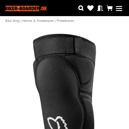
Bike Shop
Helme & Protektoren
Protektoren