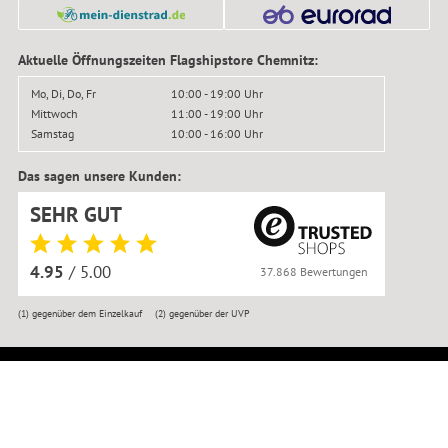
Aktuelle Öffnungszeiten Flagshipstore Chemnitz:
Mo, Di, Do, Fr
10:00 - 19:00 Uhr
Mittwoch
11:00 - 19:00 Uhr
Samstag
10:00 - 16:00 Uhr
Das sagen unsere Kunden:
SEHR GUT
4.95
/ 5.00
37.868 Bewertungen
(1)
gegenüber dem Einzelkauf
(2)
gegenüber der UVP
© BIKER-BOARDER 2016–2026
Impressum
|
Kontakt
|
Datenschutz
|
AGB
|
Widerrufsbelehrung
|
Widerruf anmelden
|
Reklamation
|
Versandkosten
|
Erklärung zur Barrierefreiheit
|
Jobs
|
Newsletter
|
Werkstatttermin
|
Bikemontage