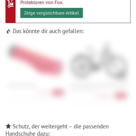
Protektoren von Fox
.
Zeige vergleichbare Artikel
Das könnte dir auch gefallen:
Ergon GA3 Large
Cube Kathmandu Hybrid One 800
G
50 cm, 54 cm, 58 cm
3
27,90 €
-20%
2.699,00 €
-16%
Schutz, der weitergeht – die passenden
Handschuhe dazu: