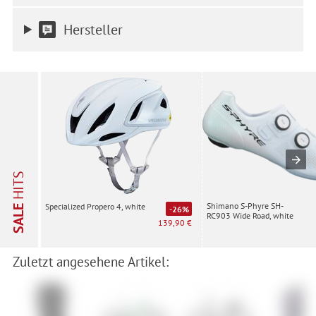
Einwilligung ist freiwillig, für die Nutzung unserer Website nicht
erforderlich und gilt, bis sie widerrufen wird. Sie können Ihre
Hersteller
Einwilligung unter Einstellungen lediglich für bestimmte
Drittanbieter erteilen und jederzeit für die Zukunft widerrufen.
HITS
Shimano S-Phyre SH-
Specialized Propero 4, white
SALE
-26%
RC903 Wide Road, white
139,90 €
Zuletzt angesehene Artikel: