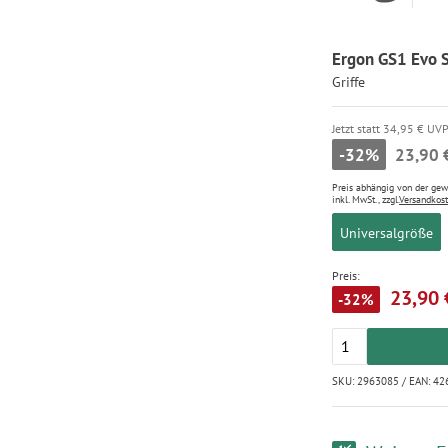
Ergon GS1 Evo 
Griffe
Jetzt statt 34,95 € UV
-32%
23,90 
Preis abhängig von der ge
inkl. MwSt., zzgl.
Versandkos
Universalgröße
Preis:
23,90 
-32%
SKU: 2963085 / EAN: 4