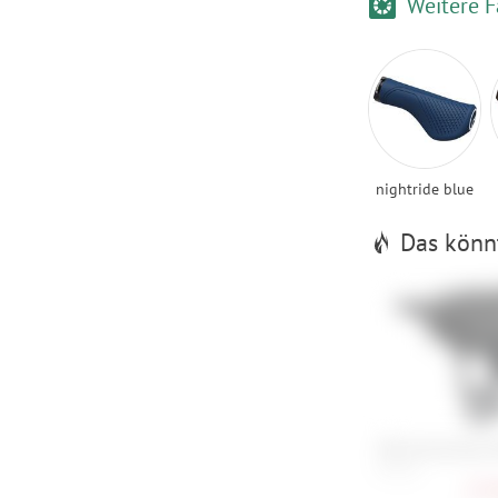
Weitere F
nightride blue
Das könnt
POC Kortal Race 
S , M , L
173,