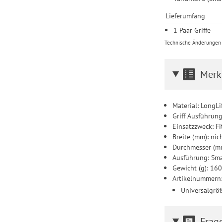
Lieferumfang
1 Paar Griffe
Technische Änderungen u
Merk
Material: Long
Griff Ausführun
Einsatzzweck: F
Breite (mm): ni
Durchmesser (m
Ausführung: Sma
Gewicht (g): 16
Artikelnummern
Universalgrö
Frag