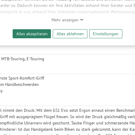
arder zu. Dadurch können wir Ihre Aktivitäten anhand Ihrer Geräte- und
ert komfortablen Fahrspaß auf Touring-, Trekking- und E-Bikes neu – oh
ermöglicht es uns, anhand ihrer Interessen nutzungsbasierte Werbeanzeigen
riff-Bestseller GP1 mit dem MTB-Griff GA3 verschmolzen. Das Rezept: Mehr 
 Funktionalitäten unserer Website sicherzustellen und stetig zu verbesser
Mehr anzeigen
Texturfelder für 3 Greifzonen (Daumen, Finger, Hand-Innenfläche) und neues
bieter und Werbepartner weitergegeben. Die Verarbeitung erfolgt aussch
e in Germany. Ob Kurz- oder Langstrecke – hier ist der neue Favorit für V
reaming-Inhalten und der Durchführung von statistischer Analyse, Reic
Alles akzeptieren
Alles ablehnen
Einstellungen
und nutzungsbasierter Werbung. Informationen zu den einzelnen Funkti
führung für Handgrößen 6,5 bis 8,5. bzw. für einen Greifumfang von 92 m
 Speicherdauer finden Sie unter Einstellungen. Diese Einwilligung ist freiwi
e nicht erforderlich und gilt, bis sie widerrufen wird. Sie können Ihre E
h für bestimmte Drittanbieter erteilen und jederzeit für die Zukunft wider
g, MTB-Touring, E-Touring
ste Sport-Komfort-Griff
sam Handbeschwerden
ny
l nimmt den Druck: Mit dem GS1 Evo setzt Ergon erneut einen Benchmark.
riff mit ausgeprägtem Flügel freuen. So wird der Druck gleichmäßig verte
 empfindliche Ulnarnerv wird geschont. Taube Finger und schmerzende Hä
hinderer: Ist das Handgelenk beim Biken zu stark gekrümmt, kann der K