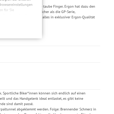
 Browsereinstellungen
ne schmerzende Hände, ohne taube Finger. Ergon hat dazu den
 für Sie
Flügel als der GA3, sportlicher als die GP-Serie,
n. Dabei werden Ihre
, weiches Griffgefühl. Das alles in exklusiver Ergon-Qualität
ließlich zum Zwecke
ielfahrer!
hweitenmessungen,
onen, den
m.
llig, für die
inwilligung unter
rufen.
 Sportliche Biker*innen können sich endlich auf einen
ilt und das Handgelenk ideal entlastet, es gibt keine
nde sind damit passé.
arpaltunnel abgeklemmt werden. Folge: Brennender Schmerz in