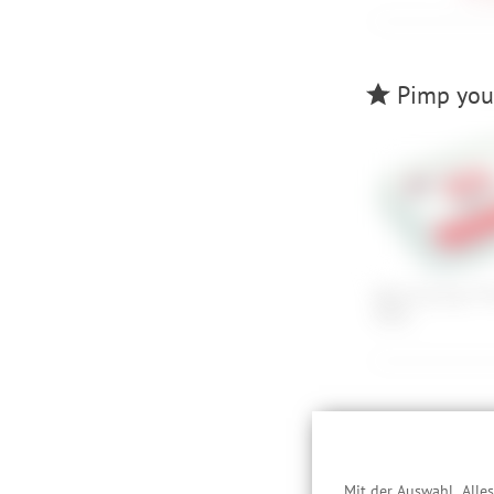
Pimp your
Rema Tip Top TT 
Patch
Besc
Mit der Auswahl „Alle