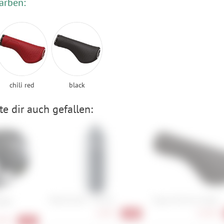
arben:
chili red
black
e dir auch gefallen:
Elite Fly Tex - 750 ml
Ergon GS1 Evo Small
MIPS
6,90 €
23,90 €
-18%
90 €
-36%