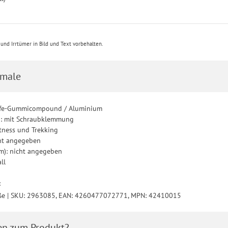
nd Irrtümer in Bild und Text vorbehalten.
male
Life-Gummicompound / Aluminium
g: mit Schraubklemmung
itness und Trekking
cht angegeben
m): nicht angegeben
ll
0
:
ße | SKU: 2963085, EAN: 4260477072771, MPN: 42410015
en zum Produkt?