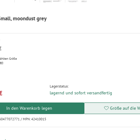
Small, moondust grey
P
€
wählten Größe
ten
Lagerstatus:
€
lagernd und sofort versandfertig
In den Warenkorb legen
Größe auf die W
260477072771 / MPN: 42410015