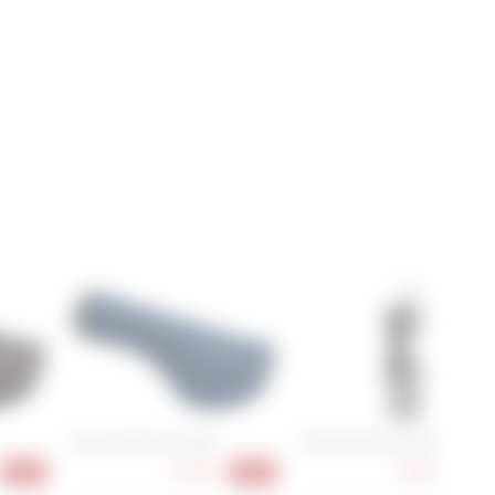
Ergon GS1 Evo Small
Fidlock Twist Uni Base
27,90 €
18,90 €
-32%
-20%
-24