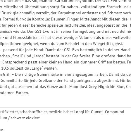
m Unterarm – das sogenannte Karpaltunnelsyndrom. Der GS1 Evo verhinde
r Mittelhand-Überwölbung sorgt für nahezu vollständigen Formschluss z
 Druck gleichmäßig verteilt, der Karpaltunnel entlastet und Schmerz verh
Formel für volle Kontrolle: Daumen, Finger, Mittelhand: Mit diesen drei G
für jeden dieser Bereiche spezielle Texturfelder, ideal angepasst an die 
ynamisch wie du: Der GS1 Evo ist in seiner Formgebung und mit neu defi
en- und Fitnessfahrten. Er hat etwas weniger Volumen als unser weltweiter
fpositionen geeignet, wenn du zum Beispiel in den Wiegetritt gehst.
– passend für jede Hand: Damit der GS1 Evo bestmöglich in deiner Hand l
schen „Small” und „Large” besteht in der Greifweite. Eine größere Hand h
 Entsprechend passt einer kleinen Hand ein dünnerer Griff am besten. F
 – 10,5 solltest du „Large“ wählen.
im Griff – Die richtige Gummihärte in vier angesagten Farben: Damit du de
 Gummihärte für jede Greifzone der Hand punktgenau abgestimmt. Für be
 Und gut aussehen tut das Ganze auch. Moondust Grey, Nightride Blue, Chil
modernen Farben.
ertifizierter, schadstofffreier, medizinischer LongLife-Gummi-Compound
um / schwarz eloxiert
l)