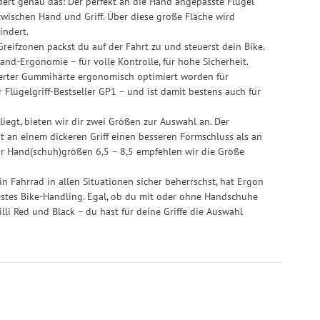
rt genau das: Der perfekt an die Hand angepasste Flügel
wischen Hand und Griff. Über diese große Fläche wird
indert.
reifzonen packst du auf der Fahrt zu und steuerst dein Bike.
Hand-Ergonomie – für volle Kontrolle, für hohe Sicherheit.
nierter Gummihärte ergonomisch optimiert worden für
 Flügelgriff-Bestseller GP1 – und ist damit bestens auch für
iegt, bieten wir dir zwei Größen zur Auswahl an. Der
at an einem dickeren Griff einen besseren Formschluss als an
ür Hand(schuh)größen 6,5 – 8,5 empfehlen wir die Größe
in Fahrrad in allen Situationen sicher beherrschst, hat Ergon
stes Bike-Handling. Egal, ob du mit oder ohne Handschuhe
li Red und Black – du hast für deine Griffe die Auswahl