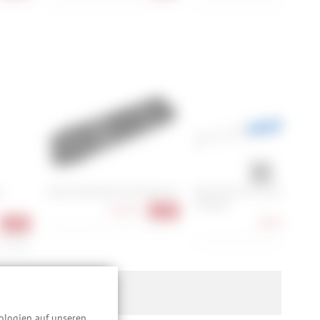
e
Cube Acid Multi Tool Husk 24
Park Tool CC-4.2 Chain
Checker
64,90 €
-28%
20,90 €
-39%
-16
0,90 €/l
ologien auf unseren