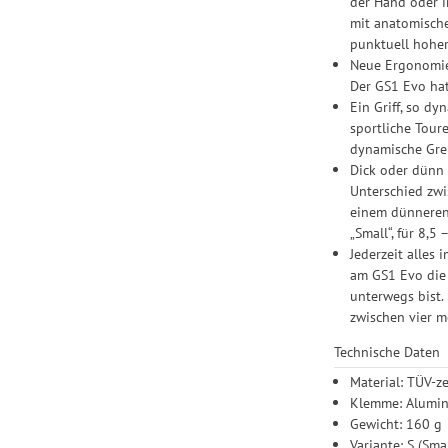
der Hand oder i
mit anatomische
punktuell hoher
Neue Ergonomie-
Der GS1 Evo hat 
Ein Griff, so d
sportliche Tour
dynamische Grei
Dick oder dünn 
Unterschied zwi
einem dünneren.
„Small“, für 8,5
Jederzeit alles 
am GS1 Evo die
unterwegs bist.
zwischen vier 
Technische Daten
Material: TÜV-z
Klemme: Alumini
Gewicht: 160 g
Variante: S (Smal