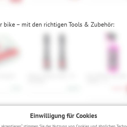
 bike – mit den richtigen Tools & Zubehör:
03 Quick
Reserve Fillmore Valve - 70
Muc-Off Nano Tech Bik
mm (Paar)
Cleaner - 1 L
3,90 €
48,90 €
10,90 €
1
Einwilligung für Cookies
hreibung
s akzeptieren“ stimmen Sie der Nutzung von Cookies und ähnlichen Techn