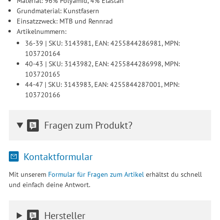
Material: 96% Polyamid, 4% Elastan
erforderlich und gilt, bis sie widerrufen wird. Sie können Ihre
Grundmaterial: Kunstfasern
Einwilligung unter Einstellungen lediglich für bestimmte
Einsatzzweck: MTB und Rennrad
Drittanbieter erteilen und jederzeit für die Zukunft widerrufen.
Artikelnummern:
36-39 | SKU: 3143981, EAN: 4255844286981, MPN:
103720164
40-43 | SKU: 3143982, EAN: 4255844286998, MPN:
103720165
44-47 | SKU: 3143983, EAN: 4255844287001, MPN:
103720166
Fragen zum Produkt?
Kontaktformular
Mit unserem
Formular für Fragen zum Artikel
erhältst du schnell
und einfach deine Antwort.
Hersteller