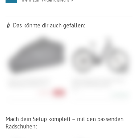
Das könnte dir auch gefallen:
Cube Acid Packtasche für
Cube Kathmandu Hybrid One11
F
Satteltasche Pack Pro 11
HPC Pro 800 Easy Entry
58 cm
31,90 €
-20%
4.199,00 €
Mach dein Setup komplett – mit den passenden
Radschuhen: