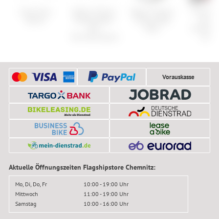
Cube Town
Wahoo Fitness
Wahoo Fitness
Fox Wom
Hybrid
Elemnt Roam
Fitness Bike
Range
GPS
Desk
Drireleas
Fahrradcomputer
Jerse
Vorauskasse
Aktuelle Öffnungszeiten Flagshipstore Chemnitz:
Mo, Di, Do, Fr
10:00 - 19:00 Uhr
Mittwoch
11:00 - 19:00 Uhr
Samstag
10:00 - 16:00 Uhr