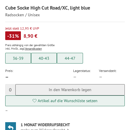
Cube Socke High Cut Road/XC, light blue
Radsocken / Unisex
Jetzt statt 12,95 € UVP
-31%
8,90 €
Preis abhängig von der gewählten Größe
inkl. MwSt., zzgl.
Versandkosten
36-39
40-43
44-47
Preis:
Lagerstatus:
Versandzeit:
—
—
—
0
In den Warenkorb legen
Artikel auf die Wunschliste setzen
—
1 MONAT WIDERRUFSRECHT
mehr zum Widerrufsrecht