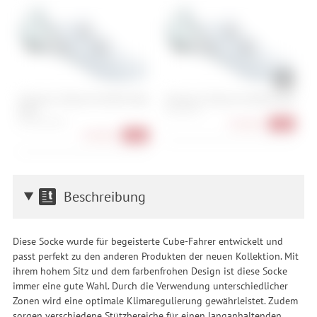
Shimano S-Phyre SH-RC903 Wide
Shimano S-Phyre SH-RC903 Road
S
Road
43, 44, 45, 47
36
41, 42, 43, 44, 45
233,90 €
-37%
233,90 €
-37%
Beschreibung
Diese Socke wurde für begeisterte Cube-Fahrer entwickelt und
passt perfekt zu den anderen Produkten der neuen Kollektion. Mit
ihrem hohem Sitz und dem farbenfrohen Design ist diese Socke
immer eine gute Wahl. Durch die Verwendung unterschiedlicher
Zonen wird eine optimale Klimaregulierung gewährleistet. Zudem
sorgen verschiedene Stützbereiche für einen langanhaltenden