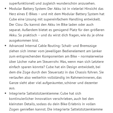
superfunktionell und zugleich wunderschön anzusehen.
Modular Battery System: Der Akku ist in vielerlei Hinsicht das
Herz eines E-Bikes – und mit dem Modular Battery System hat
Cube eine Lösung mit supereinfachem Handling entwickelt.
Der Clou: Du kannst den Akku im Bike laden oder auch
separat. Außerdem bietet es genügend Platz für den größeren
Akku. So praktisch – und du wirst dich fragen, wie du je ohne
ausgekommen bist.
Advanced Internal Cable Routing: Schalt- und Bremszüge
ziehen sich immer vom jeweiligen Bedienelement am Lenker
zum entsprechenden Komponenten am Bike – normalerweise
über Löcher nahe am Steuerrohr. Was, wenn man sich Letztere
einfach sparen könnte? Cube hat ein Design entwickelt, bei
dem die Züge durch den Steuersatz in das Chassis führen. Sie
verlaufen also weiterhin vollständig im Rahmeninneren, das
Ganze sieht aber viel aufgeräumter, schöner und dezenter
aus.
Integrierte Sattelstützenklemme: Cube hat sich
kontinuierlicher Innovation verschrieben, auch bei den
kleinsten Details, sodass du dein Bike-Erlebnis in vollen
Zügen genießen kannst. Die integrierte Sattelstützenklemme