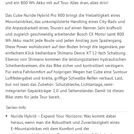
und ein 800 Wh Akku mit auf Tour. Alles dran, alles drin!
Das Cube Nuride Hybrid Pro 800 bringt die Vielseitigkeit eines
Mountainbikes, das unkomplizierte Handling eines City-Rads und
die Anpassbarkeit eines Tourers auf einen Nenner. Sein kraftvoll
und zugleich geschmeidig arbeitender Bosch CX Motor samt 800
Wh Akku macht jede Route und jeden Anstieg zum Spaziergang.
Diese Power wohldosiert auf den Boden bringt die legendäre, per
einfachem Klick bedienbare Shimano Deore XT 12-fach Schaltung.
Ebenso von Shimano kommen die leistungsstarken hydraulischen
Scheibenbremsen, die das Bike sicher und kontrolliert verzögern.
Für extra Fahrkomfort auf holprigen Wegen hat Cube eine Suntour
Luftfedergabel und breite, griffige Schwalbe Reifen verbaut. Last,
but not least das Zubehör: Schutzbleche, Lichtanlage, semi-
integrierter Gepäckträger 2.0 und Seitenständer. Damit ist dieses
Bike stets für jede Tour bereit.
Serien-Info
Nuride Hybrid – Expand Your Horizons: Was kommt dabei
heraus, wenn man die Robustheit und Zuverlässigkeit eines
E-Mountainbikes mit dem Komfort und der