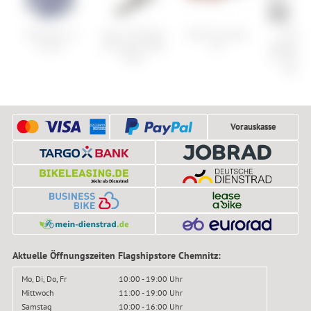
ION Shirt LS
Stan's NoTubes
Smith Cascade
Shima
Stroke
Universal Alloy
Air
Ultegra/D
Valve
XT CN-H
HG-X1
Vorauskasse
Aktuelle Öffnungszeiten Flagshipstore Chemnitz:
Mo, Di, Do, Fr
10:00 - 19:00 Uhr
Mittwoch
11:00 - 19:00 Uhr
Samstag
10:00 - 16:00 Uhr