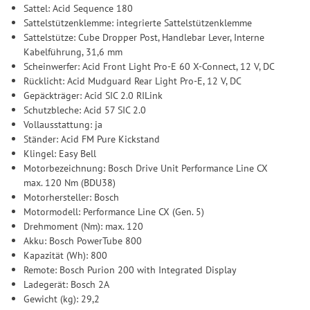
Sattel: Acid Sequence 180
Sattelstützenklemme: integrierte Sattelstützenklemme
Sattelstütze: Cube Dropper Post, Handlebar Lever, Interne
Kabelführung, 31,6 mm
Scheinwerfer: Acid Front Light Pro-E 60 X-Connect, 12 V, DC
Rücklicht: Acid Mudguard Rear Light Pro-E, 12 V, DC
Gepäckträger: Acid SIC 2.0 RILink
Schutzbleche: Acid 57 SIC 2.0
Vollausstattung: ja
Ständer: Acid FM Pure Kickstand
Klingel: Easy Bell
Motorbezeichnung: Bosch Drive Unit Performance Line CX
max. 120 Nm (BDU38)
Motorhersteller: Bosch
Motormodell: Performance Line CX (Gen. 5)
Drehmoment (Nm): max. 120
Akku: Bosch PowerTube 800
Kapazität (Wh): 800
Remote: Bosch Purion 200 with Integrated Display
Ladegerät: Bosch 2A
Gewicht (kg): 29,2