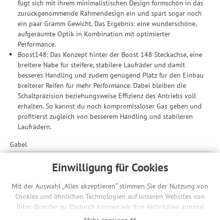
fügt sich mit ihrem minimalistischen Design formschön in das
zurückgenommende Rahmendesign ein und spart sogar noch
ein paar Gramm Gewicht. Das Ergebnis: eine wunderschöne,
aufgeräumte Optik in Kombination mit optimierter
Performance.
Boost148: Das Konzept hinter der Boost 148 Steckachse, eine
breitere Nabe für steifere, stabilere Laufräder und damit
besseres Handling und zudem genügend Platz für den Einbau
breiterer Reifen für mehr Performance. Dabei bleiben die
Schaltpräzision beziehungsweise Effizienz des Antriebs voll
erhalten. So kannst du noch kompromissloser Gas geben und
profitierst zugleich von besserem Handling und stabileren
Laufrädern.
Gabel
Suntour NX1-32 Luftfedergabel
Einwilligung für Cookies
100 mm Federweg
15 x 110 mm Boost Steckachse
Mit der Auswahl „Alles akzeptieren“ stimmen Sie der Nutzung von
Cookies und ähnlichen Technologien auf unseren Websites von
Ausstattung
Biker-Boarder zu. Dadurch können wir Ihre Aktivitäten anhand
legendäre, per einfachem Klick bedienbare Shimano Deore XT
Ihrer Geräte- und Browsereinstellungen nachvollziehen. Dies
Mehr anzeigen