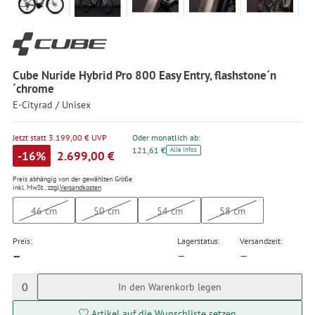
Cube Nuride Hybrid Pro 800 Easy Entry, flashstone´n
´chrome
E-Cityrad / Unisex
Jetzt statt 3.199,00 € UVP
Oder monatlich ab:
121,61 €
Alle Infos
-16%
2.699,00 €
Preis abhängig von der gewählten Größe
inkl. MwSt., zzgl.
Versandkosten
46 cm
50 cm
54 cm
58 cm
Preis:
Lagerstatus:
Versandzeit:
—
—
—
0
In den Warenkorb legen
Artikel auf die Wunschliste setzen