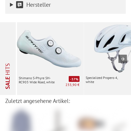
Hersteller
HITS
Specialized Propero 4,
Shimano S-Phyre SH-
SALE
-37%
white
RC903 Wide Road, white
233,90 €
Zuletzt angesehene Artikel: