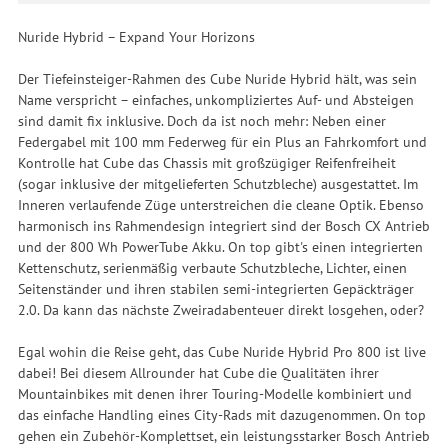
Nuride Hybrid – Expand Your Horizons
Der Tiefeinsteiger-Rahmen des Cube Nuride Hybrid hält, was sein
Name verspricht – einfaches, unkompliziertes Auf- und Absteigen
sind damit fix inklusive. Doch da ist noch mehr: Neben einer
Federgabel mit 100 mm Federweg für ein Plus an Fahrkomfort und
Kontrolle hat Cube das Chassis mit großzügiger Reifenfreiheit
(sogar inklusive der mitgelieferten Schutzbleche) ausgestattet. Im
Inneren verlaufende Züge unterstreichen die cleane Optik. Ebenso
harmonisch ins Rahmendesign integriert sind der Bosch CX Antrieb
und der 800 Wh PowerTube Akku. On top gibt's einen integrierten
Kettenschutz, serienmäßig verbaute Schutzbleche, Lichter, einen
Seitenständer und ihren stabilen semi-integrierten Gepäckträger
2.0. Da kann das nächste Zweiradabenteuer direkt losgehen, oder?
Egal wohin die Reise geht, das Cube Nuride Hybrid Pro 800 ist live
dabei! Bei diesem Allrounder hat Cube die Qualitäten ihrer
Mountainbikes mit denen ihrer Touring-Modelle kombiniert und
das einfache Handling eines City-Rads mit dazugenommen. On top
gehen ein Zubehör-Komplettset, ein leistungsstarker Bosch Antrieb