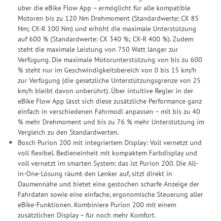
über die eBike Flow App – ermöglicht für alle kompatible
Motoren bis zu 120 Nm Drehmoment (Standardwerte: CX 85
Nm; CX-R 100 Nm) und erhöht die maximale Unterstützung
auf 600 % (Standardwerte: CX 340 %; CX-R 400 %). Zudem
steht die maximale Leistung von 750 Watt länger zur
Verfügung. Die maximale Motorunterstützung von bis zu 600
% steht nur im Geschwindigkeitsbereich von 0 bis 15 km/h
zur Verfügung (die gesetzliche Unterstützungsgrenze von 25
km/h bleibt davon unberührt). Über intuitive Regler in der
eBike Flow App lässt sich diese zusätzliche Performance ganz
einfach in verschiedenen Fahrmodi anpassen – mit bis zu 40
% mehr Drehmoment und bis zu 76 % mehr Unterstützung im
Vergleich zu den Standardwerten.
Bosch Purion 200 mit integriertem Display: Voll vernetzt und
voll flexibel. Bedieneinheit mit kompaktem Farbdisplay und
voll vernetzt im smarten System: das ist Purion 200. Die All-
in-One-Lösung räumt den Lenker auf, sitzt direkt in
Daumennähe und bietet eine gestochen scharfe Anzeige der
Fahr­daten sowie eine einfache, ergonomische Steuerung aller
eBike-Funktionen. Kombiniere Purion 200 mit einem
zusätzlichen Display – für noch mehr Komfort.