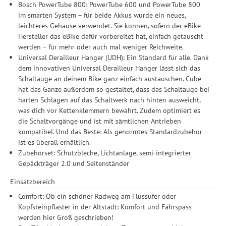
Bosch PowerTube 800: PowerTube 600 und PowerTube 800
im smarten System – für beide Akkus wurde ein neues,
leichteres Gehäuse verwendet. Sie können, sofern der eBike-
Hersteller das eBike dafür vorbereitet hat, einfach getauscht
werden – für mehr oder auch mal weniger Reichweite.
Universal Derailleur Hanger (UDH): Ein Standard für alle. Dank
dem innovativen Universal Derailleur Hanger lässt sich das
Schaltauge an deinem Bike ganz einfach austauschen. Cube
hat das Ganze außerdem so gestaltet, dass das Schaltauge bei
harten Schlägen auf das Schaltwerk nach hinten ausweicht,
was dich vor Kettenklemmern bewahrt. Zudem optimiert es
die Schaltvorgänge und ist mit sämtlichen Antrieben
kompatibel. Und das Beste: Als genormtes Standardzubehör
ist es überall erhältlich.
Zubehörset: Schutzbleche, Lichtanlage, semi-integrierter
Gepäckträger 2.0 und Seitenständer
Einsatzbereich
Comfort: Ob ein schöner Radweg am Flussufer oder
Kopfsteinpflaster in der Altstadt: Komfort und Fahrspass
werden hier Groß geschrieben!