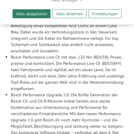
12-fach Schaltung
ermöglicht es uns, anhand ihrer Interessen nutzungsbasierte
leistungsstarke, hydraulische Scheibenbremsen von Shimano
Werbeanzeigen für Sie bereitzustellen sowie Funktionalitäten
breite, griffige Schwalbe Reifen für extra Fahrkomfort
Alles akzeptieren
Alles ablehnen
Einstellungen
unserer Website sicherzustellen und stetig zu verbessern. Dabei
X-Connect: Eine ebenso simple wie effektive Möglichkeit zur
werden Ihre Daten auch an Drittanbieter und Werbepartner
Befestigung eines kompatiblen Acid Lichts an einem Cube
weitergegeben. Die Verarbeitung erfolgt ausschließlich zum
Bike. Dabei wurde ein Verbindungsstück in den Steuersatz
Zwecke der Einbindung von Streaming-Inhalten und der
integriert und die Kabel ins Rahmeninnere verlegt. Für top
Durchführung von statistischer Analyse, Reichweitenmessungen,
Sicherheit und Sichtbarkeit also einfach Licht anstecken,
Produktempfehlungen und nutzungsbasierter Werbung.
anschalten und losradeln!
Informationen zu den einzelnen Funktionen, den Drittanbietern
Bosch Performance Line CX mit max. 120 Nm (BDU38): Power,
und der Speicherdauer finden Sie unter Einstellungen. Diese
präzise und kontrolliert. Die Performance Line CX (BDU384Y)
Einwilligung ist freiwillig, für die Nutzung unserer Website nicht
hebt Fahrdynamik und Agilität auf ein neues Level. Sie ist
erforderlich und gilt, bis sie widerrufen wird. Sie können Ihre
kraftvoll, leicht und leise. Zehn Jahre Erfahrung und unzählige
Einwilligung unter Einstellungen lediglich für bestimmte
Trail-Rides auf der ganzen Welt sind in die Weiterentwicklung
Drittanbieter erteilen und jederzeit für die Zukunft widerrufen.
eingeflossen.
Bosch Performance Upgrade 2.0: Die fünfte Generation der
Bosch CX- und CX-R-Motoren bietet bereits eine starke
Kombination aus Unterstützung und Performance für
verschiedenste Einsatzbereiche. Mit dem neuen Performance
Upgrade 2.0 gibt Bosch dir noch mehr Kontrolle – und die
Möglichkeit, Beschleunigung und Leistung weiter zu steigern.
Das kostenlose Software-Update – verfügbar ab dem 4. Mai