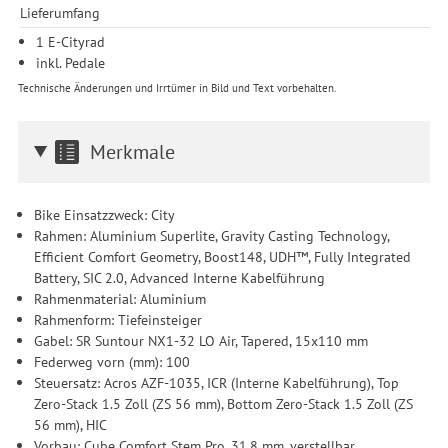
Lieferumfang
1 E-Cityrad
inkl. Pedale
Technische Änderungen und Irrtümer in Bild und Text vorbehalten.
Merkmale
Bike Einsatzzweck: City
Rahmen: Aluminium Superlite, Gravity Casting Technology,
Efficient Comfort Geometry, Boost148, UDH™, Fully Integrated
Battery, SIC 2.0, Advanced Interne Kabelführung
Rahmenmaterial: Aluminium
Rahmenform: Tiefeinsteiger
Gabel: SR Suntour NX1-32 LO Air, Tapered, 15x110 mm
Federweg vorn (mm): 100
Steuersatz: Acros AZF-1035, ICR (Interne Kabelführung), Top
Zero-Stack 1.5 Zoll (ZS 56 mm), Bottom Zero-Stack 1.5 Zoll (ZS
56 mm), HIC
Vorbau: Cube Comfort Stem Pro, 31,8 mm, verstellbar