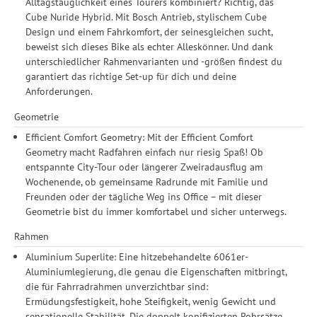
Alltagstauglichkeit eines Tourers kombiniert? Richtig, das
Cube Nuride Hybrid. Mit Bosch Antrieb, stylischem Cube
Design und einem Fahrkomfort, der seinesgleichen sucht,
beweist sich dieses Bike als echter Alleskönner. Und dank
unterschiedlicher Rahmenvarianten und -größen findest du
garantiert das richtige Set-up für dich und deine
Anforderungen.
Geometrie
Efficient Comfort Geometry: Mit der Efficient Comfort
Geometry macht Radfahren einfach nur riesig Spaß! Ob
entspannte City-Tour oder längerer Zweiradausflug am
Wochenende, ob gemeinsame Radrunde mit Familie und
Freunden oder der tägliche Weg ins Office – mit dieser
Geometrie bist du immer komfortabel und sicher unterwegs.
Rahmen
Aluminium Superlite: Eine hitzebehandelte 6061er-
Aluminiumlegierung, die genau die Eigenschaften mitbringt,
die für Fahrradrahmen unverzichtbar sind:
Ermüdungsfestigkeit, hohe Steifigkeit, wenig Gewicht und
sensationelle Stabilität. Die doppelt konifizierten Rohrsätze