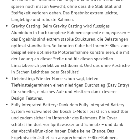
sparen noch mal an Gewicht, ohne dass die Stabilität und
Steifigkeit verloren gehen. Das Ergebnis: extrem leichte,
langlebige und robuste Rahmen.
Gravity Casting: Beim Gravity Casting wird flüssiges
Aluminium in hochkomplexe Rahmensegmente eingegossen –
das Ergebnis sind extrem stabile Strukturen, die Belastungen
optimal standhalten. So konnten Cube bei ihrem E-Bikes zum
Beispiel eine optimierte Motoraufnahme konstruieren, die mit
der Ladung an dieser Stelle und für diesen speziellen
Einsatzbereich perfekt zurechtkommt. Und das ohne Abstriche
in Sachen Leichtbau oder Stabilität!
Tiefeinstieg: Wie der Name schon sagt, bieten
Tiefeinsteigerrahmen einen niedrigen Durchstieg (Easy Entry)
für schnelles, einfaches Auf- und Absitzen dank cleverer
Design Features.
Fully Integrated Battery: Dank dem Fully Integrated Battery
System verschwindet der Bosch E-Motor praktisch unsichtbar
und zudem sicher im Unterrohr des Rahmens. Ein Cover
schützt ihn dort vor Spritzwasser und Schmutz – und dank
der Abschließfunktion haben Diebe keine Chance. Das
Ergebnis: ein ästhetisch ansprechender E-Bike-Rahmen,