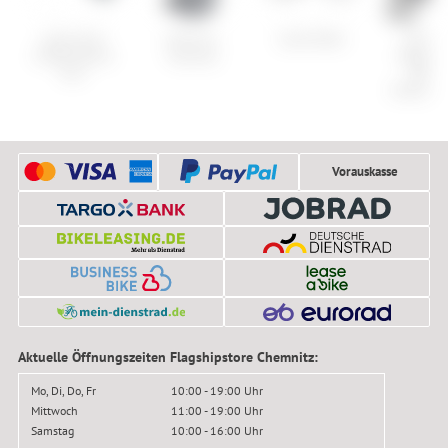
Cube Acid
Ortovox
Cube Delhi
Shima
Griffe Hybrid
Traverse
Ultegra 
Tour
R810
Hollowtec
Vorauskasse
Aktuelle Öffnungszeiten Flagshipstore Chemnitz:
Mo, Di, Do, Fr
10:00 - 19:00 Uhr
Mittwoch
11:00 - 19:00 Uhr
Samstag
10:00 - 16:00 Uhr