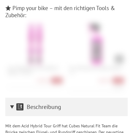
Pimp your bike – mit den richtigen Tools &
Zubehör:
Muc-Off Big Bore Lite Tubeless
Muc-Off Nano Tech Bike Cleaner -
C
Valves - 45 mm
1 L
34,90 €
10,90 €
-22%
-39%
10,90 €/l
Beschreibung
Mit dem Acid Hybrid Tour Griff hat Cubes Natural Fit Team die
Brücke zwischen Flügel- und Rundgriff geschlagen. Der neuartige