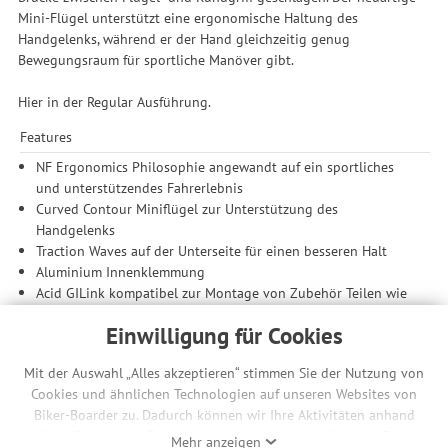
Mini-Flügel unterstützt eine ergonomische Haltung des
Handgelenks, während er der Hand gleichzeitig genug
Bewegungsraum für sportliche Manöver gibt.
Hier in der Regular Ausführung.
Features
NF Ergonomics Philosophie angewandt auf ein sportliches
und unterstützendes Fahrerlebnis
Curved Contour Miniflügel zur Unterstützung des
Handgelenks
Traction Waves auf der Unterseite für einen besseren Halt
Aluminium Innenklemmung
Acid GILink kompatibel zur Montage von Zubehör Teilen wie
Bar Ends oder Spiegeln
Einwilligung für Cookies
Passend zum Artikel
Mit der Auswahl „Alles akzeptieren“ stimmen Sie der Nutzung von
Acid GILink für Tool Husk – Bestellnummer: 3024072 / Cube
Cookies und ähnlichen Technologien auf unseren Websites von
Artikelnummer: #94803
Biker-Boarder zu. Dadurch können wir Ihre Aktivitäten anhand
Acid Comfort Griff Adapter für Spiegel Pro – Bestellnummer:
Ihrer Geräte- und Browsereinstellungen nachvollziehen. Dies
3102035 / Cube Artikelnummer: #93513
Mehr anzeigen