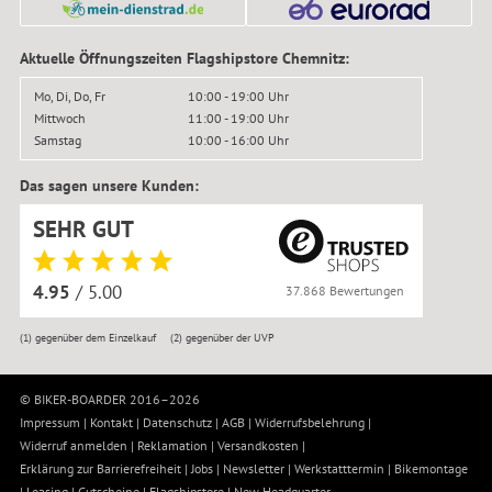
Aktuelle Öffnungszeiten Flagshipstore Chemnitz:
Mo, Di, Do, Fr
10:00 - 19:00 Uhr
Mittwoch
11:00 - 19:00 Uhr
Samstag
10:00 - 16:00 Uhr
Das sagen unsere Kunden:
SEHR GUT
4.95
/ 5.00
37.868 Bewertungen
(1)
gegenüber dem Einzelkauf
(2)
gegenüber der UVP
© BIKER-BOARDER 2016–2026
Impressum
|
Kontakt
|
Datenschutz
|
AGB
|
Widerrufsbelehrung
|
Widerruf anmelden
|
Reklamation
|
Versandkosten
|
Erklärung zur Barrierefreiheit
|
Jobs
|
Newsletter
|
Werkstatttermin
|
Bikemontage
|
Leasing
|
Gutscheine
|
Flagshipstore
|
New Headquarter