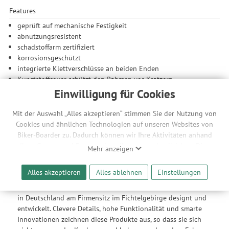
Features
geprüft auf mechanische Festigkeit
abnutzungsresistent
schadstoffarm zertifiziert
korrosionsgeschützt
integrierte Klettverschlüsse an beiden Enden
Kunststoffcover schützt den Rahmen vor Kratzern
Einwilligung für Cookies
Herstellerinfo Cube
Cube ist ein deutscher Fahrradhersteller, der alle Arten von
Mit der Auswahl „Alles akzeptieren“ stimmen Sie der Nutzung von
Bikes herstellt. Die Firma wurde 1993 von Marcus Pürner
Cookies und ähnlichen Technologien auf unseren Websites von
gegründet. Der ehemalige Student begann mit der Produktion
Biker-Boarder zu. Dadurch können wir Ihre Aktivitäten anhand
von Fahrrädern in der 50 m² großen Möbelwerkstatt seines
Ihrer Geräte- und Browsereinstellungen nachvollziehen. Dies
Mehr anzeigen
Vaters. Seit diesem Zeitpunkt hat sich Cube stets vergrößert
ermöglicht es uns, anhand ihrer Interessen nutzungsbasierte
und exportiert mittlerweile in 32 Länder weltweit. Die
Werbeanzeigen für Sie bereitzustellen sowie Funktionalitäten
Alles akzeptieren
Alles ablehnen
Einstellungen
hauseigenen Tochtermarke Acid entwickelt hochwertiges
unserer Website sicherzustellen und stetig zu verbessern. Dabei
Fahrradzubehör und Fahrradteile. Alle Acid Produkte werden
werden Ihre Daten auch an Drittanbieter und Werbepartner
in Deutschland am Firmensitz im Fichtelgebirge designt und
weitergegeben. Die Verarbeitung erfolgt ausschließlich zum
entwickelt. Clevere Details, hohe Funktionalität und smarte
Zwecke der Einbindung von Streaming-Inhalten und der
Innovationen zeichnen diese Produkte aus, so dass sie sich
Durchführung von statistischer Analyse, Reichweitenmessungen,