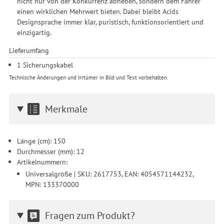
nicht nur von der Konkurrenz abheben, sondern dem Fahrer
Produktempfehlungen und nutzungsbasierter Werbung.
einen wirklichen Mehrwert bieten. Dabei bleibt Acids
Informationen zu den einzelnen Funktionen, den Drittanbietern
Designsprache immer klar, puristisch, funktionsorientiert und
und der Speicherdauer finden Sie unter Einstellungen. Diese
einzigartig.
Einwilligung ist freiwillig, für die Nutzung unserer Website nicht
erforderlich und gilt, bis sie widerrufen wird. Sie können Ihre
Lieferumfang
Einwilligung unter Einstellungen lediglich für bestimmte
1 Sicherungskabel
Drittanbieter erteilen und jederzeit für die Zukunft widerrufen.
Technische Änderungen und Irrtümer in Bild und Text vorbehalten.
Merkmale
Länge (cm): 150
Durchmesser (mm): 12
Artikelnummern:
Universalgröße | SKU: 2617753, EAN: 4054571144232,
MPN: 133370000
Fragen zum Produkt?