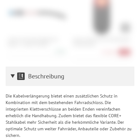
Cube Acid Frontlichtkabel für
Garmin Varia RTL516 Fahrradradar
C
Bosch - 1.400 mm BES2
mit Rücklicht
1
9,90 €
174,90 €
-13%
Beschreibung
Die Kabelverlängerung bietet einen zusätzlichen Schutz in
Kombination mit dem bestehenden Fahrradschloss. Die
integrierten Klettverschlüsse an beiden Enden vereinfachen
erheblich die Handhabung. Zudem bietet das flexible CORE+
Stahlkabel mehr Sicherheit als die herkömmliche Variante. Der
optimale Schutz um weiter Fahrräder, Anbauteile oder Zubehör zu
sichern.