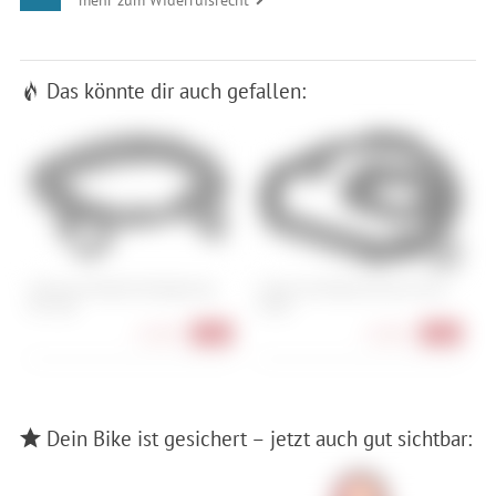
Das könnte dir auch gefallen:
Cube Acid Kettenverlängerung
Cube Acid Kettenschloss Corvid
P
Pro 100
K100
11,90 €
15,90 €
-56%
-41%
Dein Bike ist gesichert – jetzt auch gut sichtbar: