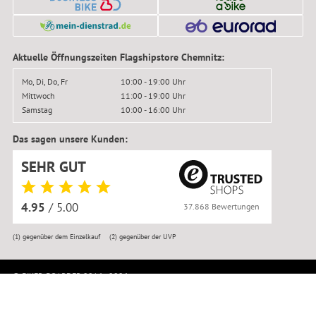
Aktuelle Öffnungszeiten Flagshipstore Chemnitz:
Mo, Di, Do, Fr
10:00 - 19:00 Uhr
Mittwoch
11:00 - 19:00 Uhr
Samstag
10:00 - 16:00 Uhr
Das sagen unsere Kunden:
SEHR GUT
4.95
/ 5.00
37.868 Bewertungen
(1)
gegenüber dem Einzelkauf
(2)
gegenüber der UVP
© BIKER-BOARDER 2016–2026
Impressum
|
Kontakt
|
Datenschutz
|
AGB
|
Widerrufsbelehrung
|
Widerruf anmelden
|
Reklamation
|
Versandkosten
|