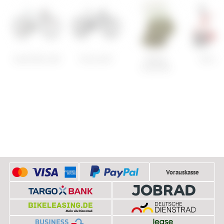
Cube Elite C:68
Focus Jam²
Maloja
Cervelo
ScotoniM.
Vorauskasse