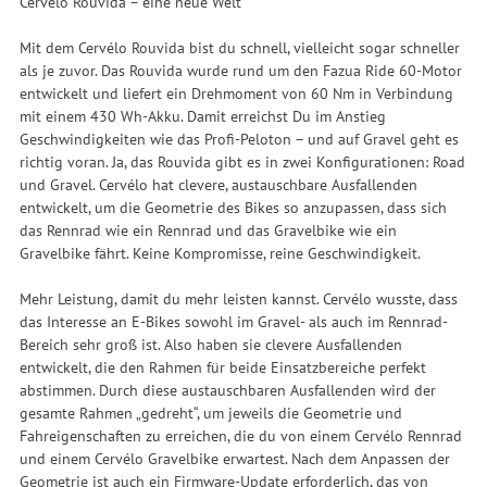
Cervélo Rouvida – eine neue Welt
Mit dem Cervélo Rouvida bist du schnell, vielleicht sogar schneller
als je zuvor. Das Rouvida wurde rund um den Fazua Ride 60-Motor
entwickelt und liefert ein Drehmoment von 60 Nm in Verbindung
mit einem 430 Wh-Akku. Damit erreichst Du im Anstieg
Geschwindigkeiten wie das Profi-Peloton – und auf Gravel geht es
richtig voran. Ja, das Rouvida gibt es in zwei Konfigurationen: Road
und Gravel. Cervélo hat clevere, austauschbare Ausfallenden
entwickelt, um die Geometrie des Bikes so anzupassen, dass sich
das Rennrad wie ein Rennrad und das Gravelbike wie ein
Gravelbike fährt. Keine Kompromisse, reine Geschwindigkeit.
Mehr Leistung, damit du mehr leisten kannst. Cervélo wusste, dass
das Interesse an E-Bikes sowohl im Gravel- als auch im Rennrad-
Bereich sehr groß ist. Also haben sie clevere Ausfallenden
entwickelt, die den Rahmen für beide Einsatzbereiche perfekt
abstimmen. Durch diese austauschbaren Ausfallenden wird der
gesamte Rahmen „gedreht“, um jeweils die Geometrie und
Fahreigenschaften zu erreichen, die du von einem Cervélo Rennrad
und einem Cervélo Gravelbike erwartest. Nach dem Anpassen der
Geometrie ist auch ein Firmware-Update erforderlich, das von