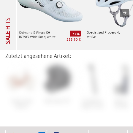
HITS
Specialized Propero 4,
Shimano S-Phyre SH-
SALE
-37%
white
RC903 Wide Road, white
233,90 €
Zuletzt angesehene Artikel:
Cube Aruba
Bell Super 3R
KindShock
Q36.5 Do
Hybrid
Rage Circuit
Pro Bib S