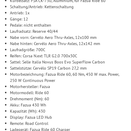
Kurbelsatz: FSA CK-730, Aluminium, für Fazua Ride 60
Schaltung/Antrieb: Kettenschaltung
Antrieb: 1x
Gänge: 12
Pedale: nicht enthalten
Laufradsatz: Reserve 40/44
Nabe vorn: Cervélo Aero Thru-Axles, 12x100 mm
Nabe hinten: Cervélo Aero Thru-Axles, 12x142 mm
Laufradgröße: 700C
Reifen: Corsa N.ext TLR G2.0 700x30C
Sattel: Selle Italia Novus Boos Evo SuperFlow Carbon
Sattelstütze: Cervélo SP19 Carbon 27,2 mm
Motorbezeichnung: Fazua Ride 60, 60 Nm, 450 W max. Power,
250 W Continuous Power
Motorhersteller: Fazua
Motormodell: Ride 60
Drehmoment (Nm): 60
Akku: Fazua 430 Wh
Kapazität (Wh): 430
Display: Fazua LED Hub
Remote: Road Control
Ladegerät: Fazua Ride 60 Charger