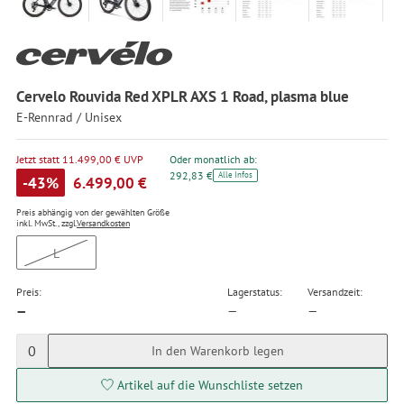
Cervelo Rouvida Red XPLR AXS 1 Road, plasma blue
E-Rennrad / Unisex
Jetzt statt 11.499,00 € UVP
Oder monatlich ab:
292,83 €
Alle Infos
-43%
6.499,00 €
Preis abhängig von der gewählten Größe
inkl. MwSt., zzgl.
Versandkosten
L
Preis:
Lagerstatus:
Versandzeit:
—
—
—
0
In den Warenkorb legen
Artikel auf die Wunschliste setzen