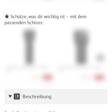
Schütze, was dir wichtig ist – mit dem
passenden Schloss:
Abus Bordo 6000K/90 + Halter
Abus Bordo 6500A/110 + Halter
T
SH
SH
79,90 €
223,90 €
-20%
-10%
Beschreibung