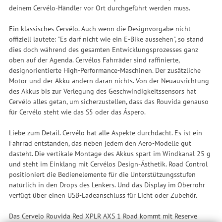
deinem Cervélo-Händler vor Ort durchgeführt werden muss.
Ein klassisches Cervélo. Auch wenn die Designvorgabe nicht
offiziell lautete: "Es darf nicht wie ein E-Bike aussehen", so stand
dies doch während des gesamten Entwicklungsprozesses ganz
oben auf der Agenda. Cervélos Fahrräder sind raffinierte,
designorientierte High-Performance-Maschinen. Der zusätzliche
Motor und der Akku ändern daran nichts. Von der Neuausrichtung
des Akkus bis zur Verlegung des Geschwindigkeitssensors hat
Cervélo alles getan, um sicherzustellen, dass das Rouvida genauso
für Cervélo steht wie das S5 oder das Áspero.
Liebe zum Detail. Cervélo hat alle Aspekte durchdacht. Es ist ein
Fahrrad entstanden, das neben jedem den Aero-Modelle gut
dasteht. Die vertikale Montage des Akkus spart im Windkanal 25 g
und steht im Einklang mit Cervélos Design-Ästhetik. Road Control
positioniert die Bedienelemente für die Unterstützungsstufen
natürlich in den Drops des Lenkers. Und das Display im Oberrohr
verfügt über einen USB-Ladeanschluss für Licht oder Zubehör.
Das Cervelo Rouvida Red XPLR AXS 1 Road kommt mit Reserve