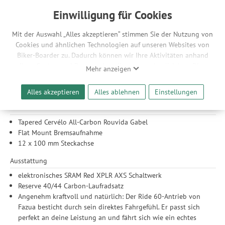
40/44 Carbon-Laufradsatz und SRAM Red XPLR AXS Schaltung in
Einwilligung für Cookies
der Road Konfiguration.
Rahmen
Mit der Auswahl „Alles akzeptieren“ stimmen Sie der Nutzung von
Cookies und ähnlichen Technologien auf unseren Websites von
Carbon-Rahmen
Biker-Boarder zu. Dadurch können wir Ihre Aktivitäten anhand
Tapered Steuerrohr: bietet die beste Balance von Steifigkeit,
Ihrer Geräte- und Browsereinstellungen nachvollziehen. Dies
Elastizität und Gewicht
Mehr anzeigen
ermöglicht es uns, anhand ihrer Interessen nutzungsbasierte
Flat Mount Bremsaufnahme
Werbeanzeigen für Sie bereitzustellen sowie Funktionalitäten
12 x 142 mm Steckachse
Alles akzeptieren
Alles ablehnen
Einstellungen
unserer Website sicherzustellen und stetig zu verbessern. Dabei
Gabel
werden Ihre Daten auch an Drittanbieter und Werbepartner
weitergegeben. Die Verarbeitung erfolgt ausschließlich zum
Tapered Cervélo All-Carbon Rouvida Gabel
Zwecke der Einbindung von Streaming-Inhalten und der
Flat Mount Bremsaufnahme
Durchführung von statistischer Analyse, Reichweitenmessungen,
12 x 100 mm Steckachse
Produktempfehlungen und nutzungsbasierter Werbung.
Informationen zu den einzelnen Funktionen, den Drittanbietern
Ausstattung
und der Speicherdauer finden Sie unter Einstellungen. Diese
elektronisches SRAM Red XPLR AXS Schaltwerk
Einwilligung ist freiwillig, für die Nutzung unserer Website nicht
Reserve 40/44 Carbon-Laufradsatz
erforderlich und gilt, bis sie widerrufen wird. Sie können Ihre
Angenehm kraftvoll und natürlich: Der Ride 60-Antrieb von
Einwilligung unter Einstellungen lediglich für bestimmte
Fazua besticht durch sein direktes Fahrgefühl. Er passt sich
Drittanbieter erteilen und jederzeit für die Zukunft widerrufen.
perfekt an deine Leistung an und fährt sich wie ein echtes