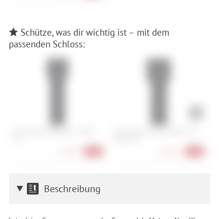
Schütze, was dir wichtig ist – mit dem
passenden Schloss:
Abus Bordo 6000K/90 + Halter
Abus Bordo Granit 6500K/120 +
A
SH
Halter SH
79,90 €
164,90 €
-20%
-18%
Beschreibung