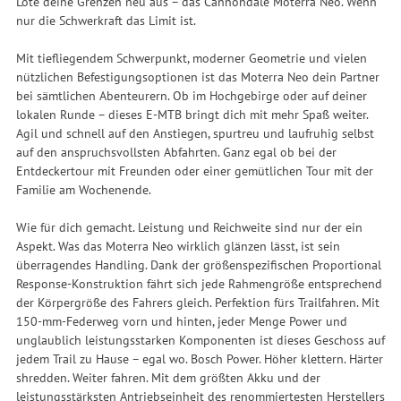
Lote deine Grenzen neu aus – das Cannondale Moterra Neo. Wenn
nur die Schwerkraft das Limit ist.
Mit tiefliegendem Schwerpunkt, moderner Geometrie und vielen
nützlichen Befestigungsoptionen ist das Moterra Neo dein Partner
bei sämtlichen Abenteurern. Ob im Hochgebirge oder auf deiner
lokalen Runde – dieses E-MTB bringt dich mit mehr Spaß weiter.
Agil und schnell auf den Anstiegen, spurtreu und laufruhig selbst
auf den anspruchsvollsten Abfahrten. Ganz egal ob bei der
Entdeckertour mit Freunden oder einer gemütlichen Tour mit der
Familie am Wochenende.
Wie für dich gemacht. Leistung und Reichweite sind nur der ein
Aspekt. Was das Moterra Neo wirklich glänzen lässt, ist sein
überragendes Handling. Dank der größenspezifischen Proportional
Response-Konstruktion fährt sich jede Rahmengröße entsprechend
der Körpergröße des Fahrers gleich. Perfektion fürs Trailfahren. Mit
150-mm-Federweg vorn und hinten, jeder Menge Power und
unglaublich leistungsstarken Komponenten ist dieses Geschoss auf
jedem Trail zu Hause – egal wo. Bosch Power. Höher klettern. Härter
shredden. Weiter fahren. Mit dem größten Akku und der
leistungsstärksten Antriebseinheit des renommiertesten Herstellers