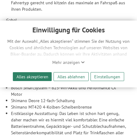
Fahrertyp gerecht und kitzeln das maximale an Fahrspaß aus
ihren Produkten.
Gabel
Einwilligung für Cookies
RockShox Yari RC 150-mm-Federgabel
15 x 110 mm Boost Steckachse
Mit der Auswahl „Alles akzeptieren“ stimmen Sie der Nutzung von
Hinterbau
Cookies und ähnlichen Technologien auf unseren Websites von
Biker-Boarder zu. Dadurch können wir Ihre Aktivitäten anhand
RockShox Deluxe Select Dämpfer
Ihrer Geräte- und Browsereinstellungen nachvollziehen. Dies
150 mm Federweg
Mehr anzeigen
ermöglicht es uns, anhand ihrer Interessen nutzungsbasierte
12 x 148 mm Boost Steckachse
Werbeanzeigen für Sie bereitzustellen sowie Funktionalitäten
Alles akzeptieren
Alles ablehnen
Einstellungen
Anbauteile
unserer Website sicherzustellen und stetig zu verbessern. Dabei
werden Ihre Daten auch an Drittanbieter und Werbepartner
Bosch SmartSystem – 625-Wh-Akku und Performance CX
weitergegeben. Die Verarbeitung erfolgt ausschließlich zum
Motor
Zwecke der Einbindung von Streaming-Inhalten und der
Shimano Deore 12-fach-Schaltung
Durchführung von statistischer Analyse, Reichweitenmessungen,
Shimano MT420 4-Kolben-Scheibenbremse
Produktempfehlungen und nutzungsbasierter Werbung.
Erstklassige Ausstattung: Das Leben ist schon hart genug,
Informationen zu den einzelnen Funktionen, den Drittanbietern
daher machen wir es hiermit viel komfortabler. Eine einfache
und der Speicherdauer finden Sie unter Einstellungen. Diese
Batterieentnahme, Gepäckträger- und Schutzblechaufnahmen,
Einwilligung ist freiwillig, für die Nutzung unserer Website nicht
Seitenständerkompatibilität und Platz für Trinkflaschen aller