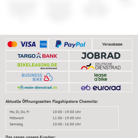
Shimano Ritzel
Park Tool SW-
Ortovox
i:SY XXL
für Deore XT
18 Internal
Merino Fleece
CS-M771 11-
Nipple Spoke
Plus Jacket
32
Wrench
Vorauskasse
Aktuelle Öffnungszeiten Flagshipstore Chemnitz:
Mo, Di, Do, Fr
10:00 - 19:00 Uhr
Mittwoch
11:00 - 19:00 Uhr
Samstag
10:00 - 16:00 Uhr
Das sagen unsere Kunden: