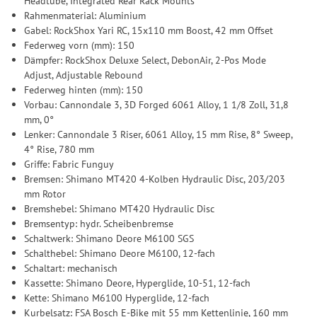
Headtube, Integrated Rear Rack Mounts
Rahmenmaterial: Aluminium
Gabel: RockShox Yari RC, 15x110 mm Boost, 42 mm Offset
Federweg vorn (mm): 150
Dämpfer: RockShox Deluxe Select, DebonAir, 2-Pos Mode
Adjust, Adjustable Rebound
Federweg hinten (mm): 150
Vorbau: Cannondale 3, 3D Forged 6061 Alloy, 1 1/8 Zoll, 31,8
mm, 0°
Lenker: Cannondale 3 Riser, 6061 Alloy, 15 mm Rise, 8° Sweep,
4° Rise, 780 mm
Griffe: Fabric Funguy
Bremsen: Shimano MT420 4-Kolben Hydraulic Disc, 203/203
mm Rotor
Bremshebel: Shimano MT420 Hydraulic Disc
Bremsentyp: hydr. Scheibenbremse
Schaltwerk: Shimano Deore M6100 SGS
Schalthebel: Shimano Deore M6100, 12-fach
Schaltart: mechanisch
Kassette: Shimano Deore, Hyperglide, 10-51, 12-fach
Kette: Shimano M6100 Hyperglide, 12-fach
Kurbelsatz: FSA Bosch E-Bike mit 55 mm Kettenlinie, 160 mm