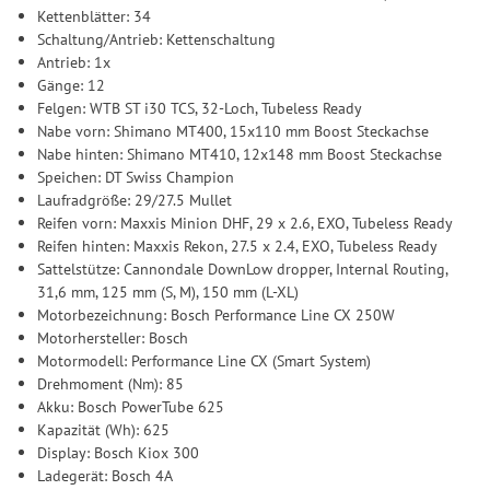
Kettenblätter: 34
Schaltung/Antrieb: Kettenschaltung
Antrieb: 1x
Gänge: 12
Felgen: WTB ST i30 TCS, 32-Loch, Tubeless Ready
Nabe vorn: Shimano MT400, 15x110 mm Boost Steckachse
Nabe hinten: Shimano MT410, 12x148 mm Boost Steckachse
Speichen: DT Swiss Champion
Laufradgröße: 29/27.5 Mullet
Reifen vorn: Maxxis Minion DHF, 29 x 2.6, EXO, Tubeless Ready
Reifen hinten: Maxxis Rekon, 27.5 x 2.4, EXO, Tubeless Ready
Sattelstütze: Cannondale DownLow dropper, Internal Routing,
31,6 mm, 125 mm (S, M), 150 mm (L-XL)
Motorbezeichnung: Bosch Performance Line CX 250W
Motorhersteller: Bosch
Motormodell: Performance Line CX (Smart System)
Drehmoment (Nm): 85
Akku: Bosch PowerTube 625
Kapazität (Wh): 625
Display: Bosch Kiox 300
Ladegerät: Bosch 4A