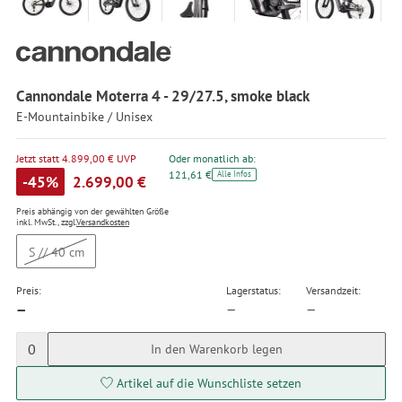
Cannondale Moterra 4 - 29/27.5, smoke black
E-Mountainbike / Unisex
Jetzt statt 4.899,00 € UVP
Oder monatlich ab:
121,61 €
Alle Infos
-45%
2.699,00 €
Preis abhängig von der gewählten Größe
inkl. MwSt., zzgl.
Versandkosten
S // 40 cm
Preis:
Lagerstatus:
Versandzeit:
—
—
—
0
In den Warenkorb legen
Artikel auf die Wunschliste setzen