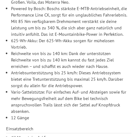
erforderlich und gilt, bis sie widerrufen wird. Sie können Ihre
Größen. Voila, das Moterra Neo.
Einwilligung unter Einstellungen lediglich für bestimmte
Powered by Bosch: Boschs stärkste E-MTB-Antriebseinheit, die
Drittanbieter erteilen und jederzeit für die Zukunft widerrufen.
Performance Line CX, sorgt für ein unglaubliches Fahrerlebnis.
Mit 85 Nm verfügbarem Drehmoment verstärkt sie deine
Leistung um bis zu 340 %, die sich aber ganz natürlich und
intuitiv anfühlt. Das ist E-Mountainbike-Power in Perfektion.
625-Wh-Akku: Der 625-Wh-Akku sorgen für mühelosen
Vortrieb.
Reichweite von bis zu 140 km: Dank der unterstützen
Reichweite von bis zu 140 km kannst du fast jedes Ziel
erreichen – und schaffst es auch wieder nach Hause.
Antriebsunterstützung bis 25 km/h: Dieses Antriebssystem
bietet eine Tretunterstützung bis maximal 25 km/h. Darüber
sorgst du allein für die Antriebspower.
Vario-Sattelstütze: Für einfaches Auf- und Absteigen sowie für
mehr Bewegungsfreiheit auf dem Bike bei technisch
anspruchsvollen Trails lässt sich der Sattel auf Knopfdruck
absenken.
12 Gänge
Einsatzbereich