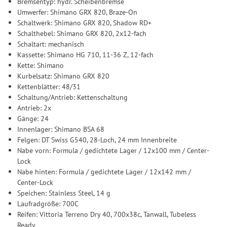
Bremsentyp: hydr. Scheibenbremse
Umwerfer: Shimano GRX 820, Braze-On
Schaltwerk: Shimano GRX 820, Shadow RD+
Schalthebel: Shimano GRX 820, 2x12-fach
Schaltart: mechanisch
Kassette: Shimano HG 710, 11-36 Z, 12-fach
Kette: Shimano
Kurbelsatz: Shimano GRX 820
Kettenblätter: 48/31
Schaltung/Antrieb: Kettenschaltung
Antrieb: 2x
Gänge: 24
Innenlager: Shimano BSA 68
Felgen: DT Swiss G540, 28-Loch, 24 mm Innenbreite
Nabe vorn: Formula / gedichtete Lager / 12x100 mm / Center-
Lock
Nabe hinten: Formula / gedichtete Lager / 12x142 mm /
Center-Lock
Speichen: Stainless Steel, 14 g
Laufradgröße: 700C
Reifen: Vittoria Terreno Dry 40, 700x38c, Tanwall, Tubeless
Ready