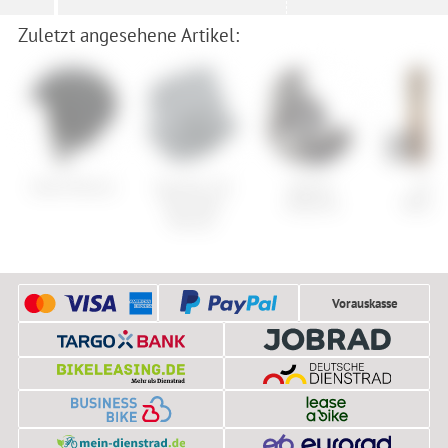
Zuletzt angesehene Artikel:
Smith Mission
Sportful 2nd
Burton
Arbo
Skin Neck
Malavita
Westma
Warmer
Vorauskasse