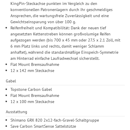
KingPin-Steckachse punkten im Vergleich zu den
Informationen zu den einzelnen Funktionen, den Drittanbietern
konventionellen Patronenlagern durch ihr geschmeidiges
und der Speicherdauer finden Sie unter Einstellungen. Diese
Ansprechen, die wartungsfreie Zuverlässigkeit und eine
Einwilligung ist freiwillig, für die Nutzung unserer Website nicht
Gewichtseinsparung von über 100 g.
erforderlich und gilt, bis sie widerrufen wird. Sie können Ihre
Reifenfreiheit und Kompatibilität: Dank der neuen tief
Einwilligung unter Einstellungen lediglich für bestimmte
angesetzten Kettenstreben können großvolumige Reifen
Drittanbieter erteilen und jederzeit für die Zukunft widerrufen.
aufgezogen werden (bis 700 x 45 mm oder 27.5 x 2.1 Zoll, mit
6 mm Platz links und rechts, damit weniger Schlamm
anhaftet), während die standardmäßige Einspeich-Symmetrie
am Hinterrad einfache Laufradwechsel sicherstellt.
Flat Mount Bremsaufnahme
12 x 142 mm Steckachse
Gabel
Topstone Carbon Gabel
Flat Mount Bremsaufnahme
12 x 100 mm Steckachse
Ausstattung
Shimano GRX 820 2x12-fach-Gravel-Schaltgruppe
Save Carbon SmartSense Sattelstütze