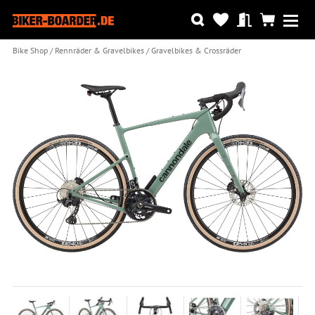
Bike Shop
Rennräder & Gravelbikes
Gravelbikes & Crossräder