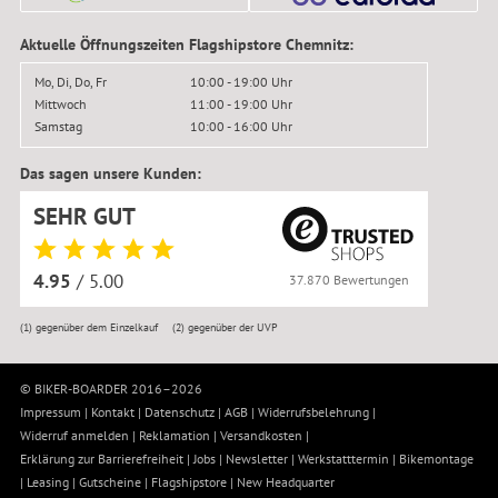
Aktuelle Öffnungszeiten Flagshipstore Chemnitz:
Mo, Di, Do, Fr
10:00 - 19:00 Uhr
Mittwoch
11:00 - 19:00 Uhr
Samstag
10:00 - 16:00 Uhr
Das sagen unsere Kunden:
SEHR GUT
4.95
/ 5.00
37.870 Bewertungen
(1)
gegenüber dem Einzelkauf
(2)
gegenüber der UVP
© BIKER-BOARDER 2016–2026
Impressum
|
Kontakt
|
Datenschutz
|
AGB
|
Widerrufsbelehrung
|
Widerruf anmelden
|
Reklamation
|
Versandkosten
|
Erklärung zur Barrierefreiheit
|
Jobs
|
Newsletter
|
Werkstatttermin
|
Bikemontage
|
Leasing
|
Gutscheine
|
Flagshipstore
|
New Headquarter