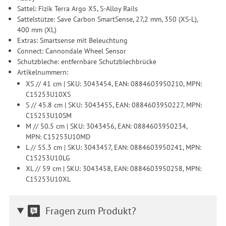
Sattel: Fizik Terra Argo X5, S-Alloy Rails
Sattelstütze: Save Carbon SmartSense, 27,2 mm, 350 (XS-L),
400 mm (XL)
Extras: Smartsense mit Beleuchtung
Connect: Cannondale Wheel Sensor
Schutzbleche: entfernbare Schutzblechbrücke
Artikelnummern:
XS // 41 cm | SKU: 3043454, EAN: 0884603950210, MPN:
C15253U10XS
S // 45.8 cm | SKU: 3043455, EAN: 0884603950227, MPN:
C15253U10SM
M // 50.5 cm | SKU: 3043456, EAN: 0884603950234,
MPN: C15253U10MD
L // 55.3 cm | SKU: 3043457, EAN: 0884603950241, MPN:
C15253U10LG
XL // 59 cm | SKU: 3043458, EAN: 0884603950258, MPN:
C15253U10XL
Fragen zum Produkt?