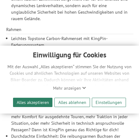
dynamisches Lenkverhalten, sondern auch für eine
unglaubliche Sicherheit bei hohen Geschwindigkeiten und in
rauem Gelände.
Rahmen
Leichtes Topstone Carbon-Rahmenset mit KingPin-
Federungssystem
Auf den Fahrer abgestimmt: Cannondales größenspezifisches
Einwilligung für Cookies
Proportional Response Design garantiert für jede
Rahmengröße eine optimale Steifigkeit und Nachgiebigkeit,
Mit der Auswahl „Alles akzeptieren“ stimmen Sie der Nutzung von
sodass jeder Fahrer das gleiche überragende Fahrgefühl der
Cookies und ähnlichen Technologien auf unseren Websites von
KingPin-Federung erleben kann.
Biker-Boarder zu. Dadurch können wir Ihre Aktivitäten anhand
KingPin-Federung: KingPin sorgt für entsprechend Flex und
Ihrer Geräte- und Browsereinstellungen nachvollziehen. Dies
Mehr anzeigen
Komfort am Hinterrad, ohne das Mehrgewicht und die
ermöglicht es uns, anhand ihrer Interessen nutzungsbasierte
Komplexität von Dämpfer und Umlenkhebeln in Kauf nehmen
Werbeanzeigen für Sie bereitzustellen sowie Funktionalitäten
Alles akzeptieren
Alles ablehnen
Einstellungen
zu müssen. Die KingPin-Hinterbaufederung ist Cannondales
unserer Website sicherzustellen und stetig zu verbessern. Dabei
Antwort für die anspruchsvollsten Gravelbiker. Möchtest du
werden Ihre Daten auch an Drittanbieter und Werbepartner
mehr Komfort für ausgedehnte Touren, mehr Traktion in jeder
weitergegeben. Die Verarbeitung erfolgt ausschließlich zum
Situation, oder mehr Sicherheit in technisch anspruchsvolle
Zwecke der Einbindung von Streaming-Inhalten und der
Passagen? Dann ist KingPin genau das Richtige für dich!
Durchführung von statistischer Analyse, Reichweitenmessungen,
Durchdachte Einfachheit: Die reibungsarmen Buchsen der
Produktempfehlungen und nutzungsbasierter Werbung.