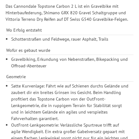
Das Cannondale Topstone Carbon 2 L ist ein Gravelbike mit
Hinterbaufederung, Shimano GRX 820 Gravel Schaltgruppe und
Vittoria Terreno Dry Reifen auf DT Swiss G540 Gravelbike-Felgen.
Wo Erfolg entsteht
Schotterstraßen und Feldwege, rauer Asphalt, Trails
Wofür es gebaut wurde
Gravelbiking, Erkundung von Nebenstraßen, Bikepacking und
Offroad-Abenteuer
Geometrie
Satte Kurvenlage: Fährt wie auf Schienen durchs Gelände und
zaubert dir ein breites Grinsen ins Gesicht. Beim Handling
profitiert das Topstone Carbon von der OutFront-
Lenkgeometrie, die in ruppigem Terrain für Stabilität sorgt
und in leichtem Gelände ein agiles und verspieltes
Fahrverhalten garantiert.
OutFront-Lenkgeometrie: Verlässliche Spurtreue trifft auf
agile Wendigkeit. Ein extra großer Gabelversatz gepaart mit
einem flachen Lenkwinkel sorgt nicht nur für ein leichtes und