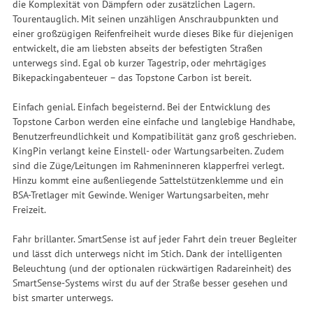
die Komplexität von Dämpfern oder zusätzlichen Lagern.
Tourentauglich. Mit seinen unzähligen Anschraubpunkten und
einer großzügigen Reifenfreiheit wurde dieses Bike für diejenigen
entwickelt, die am liebsten abseits der befestigten Straßen
unterwegs sind. Egal ob kurzer Tagestrip, oder mehrtägiges
Bikepackingabenteuer – das Topstone Carbon ist bereit.
Einfach genial. Einfach begeisternd. Bei der Entwicklung des
Topstone Carbon werden eine einfache und langlebige Handhabe,
Benutzerfreundlichkeit und Kompatibilität ganz groß geschrieben.
KingPin verlangt keine Einstell- oder Wartungsarbeiten. Zudem
sind die Züge/Leitungen im Rahmeninneren klapperfrei verlegt.
Hinzu kommt eine außenliegende Sattelstützenklemme und ein
BSA-Tretlager mit Gewinde. Weniger Wartungsarbeiten, mehr
Freizeit.
Fahr brillanter. SmartSense ist auf jeder Fahrt dein treuer Begleiter
und lässt dich unterwegs nicht im Stich. Dank der intelligenten
Beleuchtung (und der optionalen rückwärtigen Radareinheit) des
SmartSense-Systems wirst du auf der Straße besser gesehen und
bist smarter unterwegs.