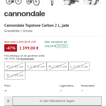
Cannondale Topstone Carbon 2 L, jade
Gravelbike / Unisex
Jetzt statt 4.499,00 € UVP
Oder monatlich ab:
108,09 €
Alle Infos
-47%
2.399,00 €
Preis abhängig von der gewählten Größe
inkl. MwSt., zzgl.
Versandkosten
XS // 41 cm
S // 45.8 cm
M // 50.5 cm
L // 55.3 cm
XL // 59 cm
Preis:
Lagerstatus:
Versandzeit:
—
—
—
0
In den Warenkorb legen