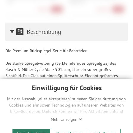
SH
Halter SH
L
79,90 €
164,90 €
-20%
-18%
Beschreibung
Die Premium-Rückspiegel-Serie für Fahrräder.
Die starke Spiegelwölbung (verkleinderndes Spiegelglas) des
Busch & Müller Cycle Star - 901 sorgt für ein super großes
Sichtfeld. Das Glas hat einen Splitterschutz. Elegant geformtes
Gehäuse aus Kunststoff, extrem verstellbar, einklappbar.
Einwilligung für Cookies
Montage per Schelle am Lenker oder besonders stabil mit der
Mit der Auswahl „Alles akzeptieren“ stimmen Sie der Nutzung von
Innenlenkerbefestigung aus Aluminium. Für
Cookies und ähnlichen Technologien auf unseren Websites von
Innenlenkerdurchmesser 17,2 bis 20 mm.
Biker-Boarder zu. Dadurch können wir Ihre Aktivitäten anhand
Features
Ihrer Geräte- und Browsereinstellungen nachvollziehen. Dies
Mehr anzeigen
ermöglicht es uns, anhand ihrer Interessen nutzungsbasierte
Einklappbarer Spiegel
Werbeanzeigen für Sie bereitzustellen sowie Funktionalitäten
Stabile Montage dank Innenlenkerbefestigung