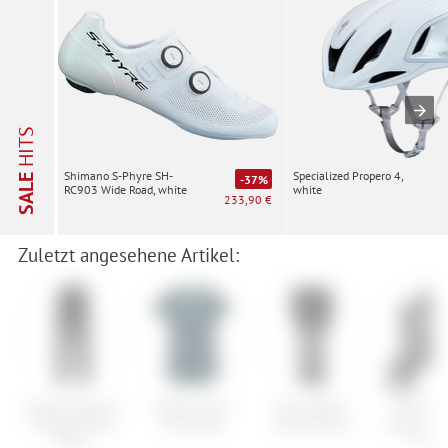
HITS
Specialized Propero 4,
Shimano S-Phyre SH-
SALE
-37%
white
RC903 Wide Road, white
233,90 €
Zuletzt angesehene Artikel:
Vaude Women's
Dakine Faye
Abus Bordo
POC Sys
Tremalzo Rain
S/S Jersey
Granit XPlus
Back Carr
Pants
Strap