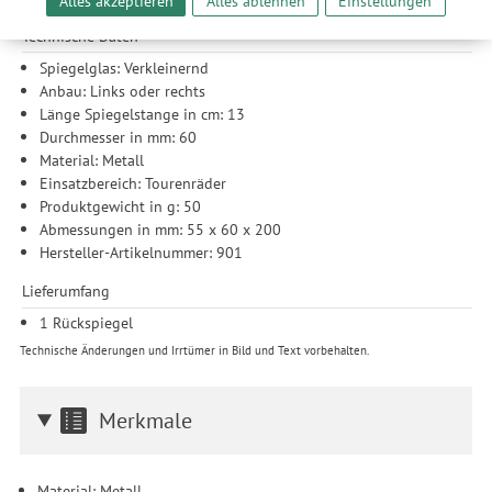
Alles akzeptieren
Alles ablehnen
Einstellungen
unserer Website sicherzustellen und stetig zu verbessern. Dabei
werden Ihre Daten auch an Drittanbieter und Werbepartner
Technische Daten
weitergegeben. Die Verarbeitung erfolgt ausschließlich zum
Spiegelglas: Verkleinernd
Zwecke der Einbindung von Streaming-Inhalten und der
Anbau: Links oder rechts
Durchführung von statistischer Analyse, Reichweitenmessungen,
Länge Spiegelstange in cm: 13
Produktempfehlungen und nutzungsbasierter Werbung.
Durchmesser in mm: 60
Informationen zu den einzelnen Funktionen, den Drittanbietern
Material: Metall
und der Speicherdauer finden Sie unter Einstellungen. Diese
Einsatzbereich: Tourenräder
Einwilligung ist freiwillig, für die Nutzung unserer Website nicht
Produktgewicht in g: 50
erforderlich und gilt, bis sie widerrufen wird. Sie können Ihre
Abmessungen in mm: 55 x 60 x 200
Einwilligung unter Einstellungen lediglich für bestimmte
Hersteller-Artikelnummer: 901
Drittanbieter erteilen und jederzeit für die Zukunft widerrufen.
Lieferumfang
1 Rückspiegel
Technische Änderungen und Irrtümer in Bild und Text vorbehalten.
Merkmale
Material: Metall