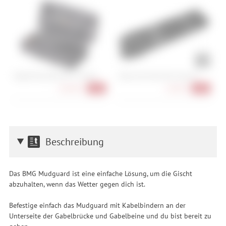
Topeak Torq Stick Pro 2-10 Nm
Cube Acid Multi Tool Husk 24
P
104,90 €
64,90 €
-19%
-28%
Beschreibung
Das BMG Mudguard ist eine einfache Lösung, um die Gischt
abzuhalten, wenn das Wetter gegen dich ist.
Befestige einfach das Mudguard mit Kabelbindern an der
Unterseite der Gabelbrücke und Gabelbeine und du bist bereit zu