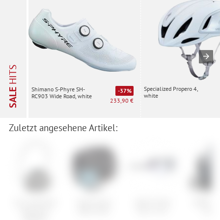
HITS
Specialized Propero 4,
Shimano S-Phyre SH-
SALE
-37%
white
RC903 Wide Road, white
233,90 €
Zuletzt angesehene Artikel:
Evoc Hip Pack
Vaude Aqua
Alpina Twist
100% Rid
Hydration
Back Color
Four S VL+
Glov
Bladder