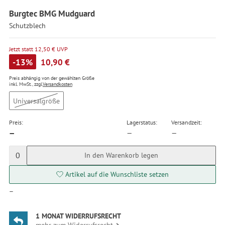
Burgtec BMG Mudguard
Schutzblech
Jetzt statt 12,50 € UVP
-13%
10,90 €
Preis abhängig von der gewählten Größe
inkl. MwSt., zzgl.
Versandkosten
Universalgröße
Preis:
Lagerstatus:
Versandzeit:
—
—
—
0
In den Warenkorb legen
Artikel auf die Wunschliste setzen
—
1 MONAT WIDERRUFSRECHT
mehr zum Widerrufsrecht