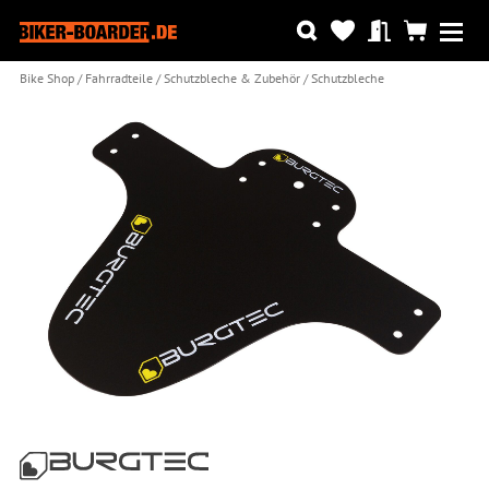
Bike Shop
Fahrradteile
Schutzbleche & Zubehör
Schutzbleche