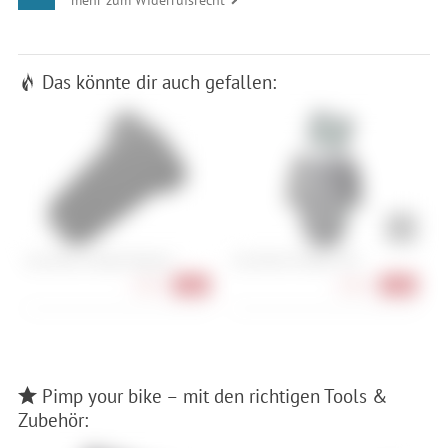
Das könnte dir auch gefallen:
Ass Savers Mudder Regular
Ass Savers Mudder Mini
S
Ö
7,90 €
9,90 €
-31%
-27%
S
Pimp your bike – mit den richtigen Tools &
Zubehör: