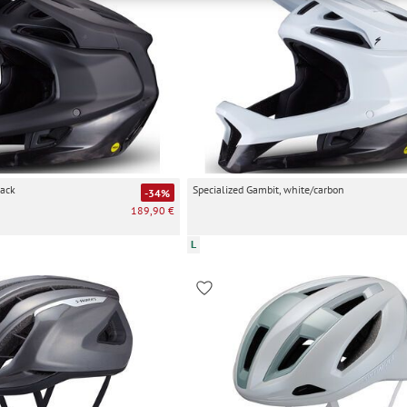
e nicht erforderlich und gilt, bis sie widerrufen wird. Sie können Ihre E
h für bestimmte Drittanbieter erteilen und jederzeit für die Zukunft wider
lack
Specialized Gambit, white/carbon
-34%
189,90 €
L