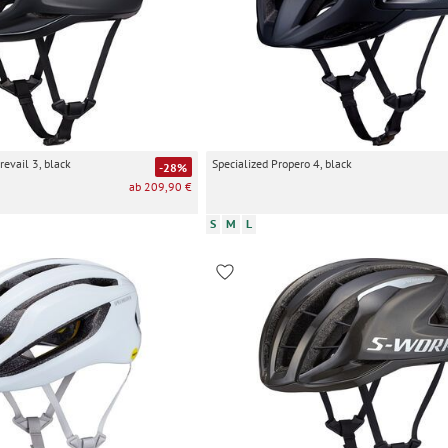
revail 3, black
Specialized Propero 4, black
-28%
ab 209,90 €
S
M
L