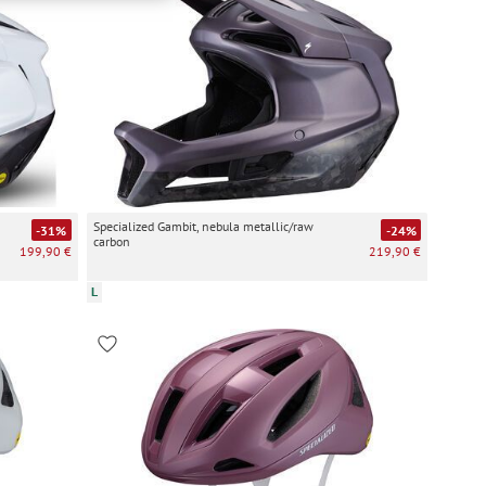
inwilligung unter
rufen.
Specialized Gambit, nebula metallic/raw
-31%
-24%
carbon
199,90 €
219,90 €
L