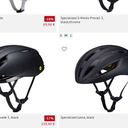
te
Specialized S-Works Prevail 3,
-18%
black/chrome
89,90 €
S
M
L
vade 3, black
Specialized Loma, black
-17%
239,90 €