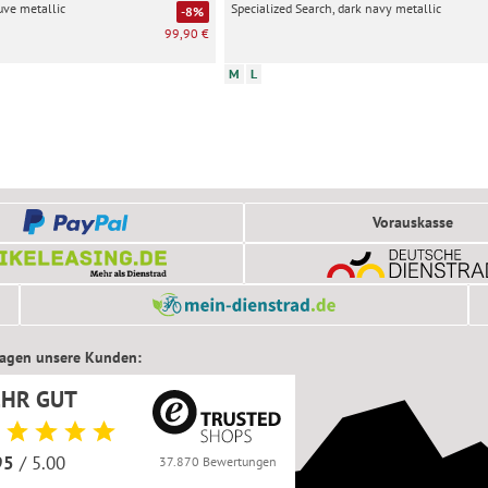
uve metallic
Specialized Search, dark navy metallic
-8%
99,90 €
M
L
Vorauskasse
sagen unsere Kunden:
EHR GUT
95
/ 5.00
37.870 Bewertungen