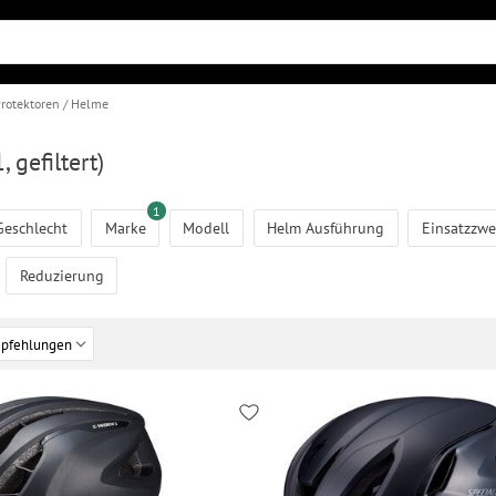
rotektoren
Helme
, gefiltert)
1
Geschlecht
Marke
Modell
Helm Ausführung
Einsatzzwe
Reduzierung