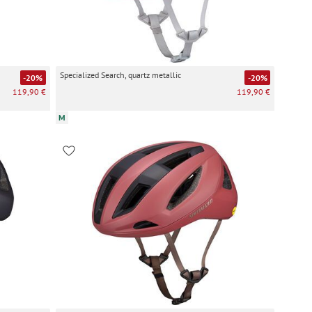
Specialized Search, quartz metallic
-20%
-20%
119,90 €
119,90 €
M