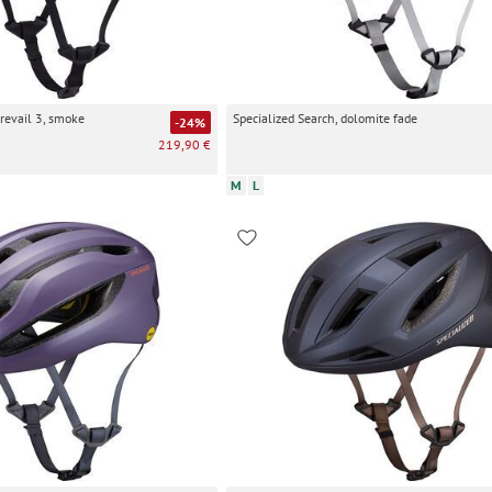
revail 3, smoke
Specialized Search, dolomite fade
-24%
219,90 €
M
L