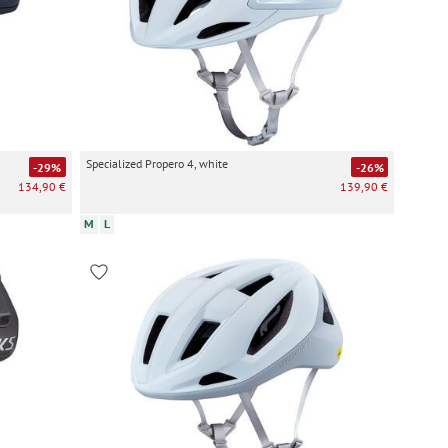
Specialized Propero 4, white
-29%
-26%
134,90 €
139,90 €
M
L