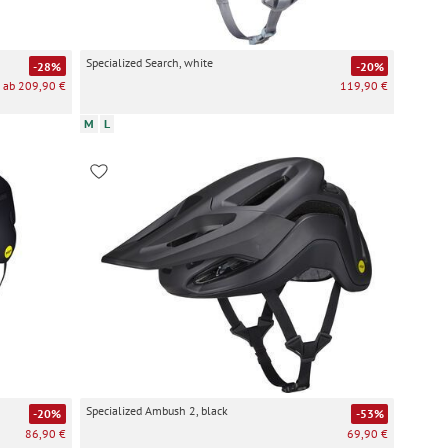
Specialized Search, white
-28%
-20%
ab 209,90 €
119,90 €
M
L
Specialized Ambush 2, black
-20%
-53%
86,90 €
69,90 €