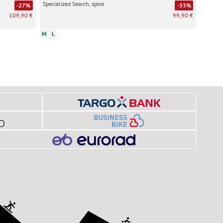
Specialized Search, spice
-27%
-33%
109,90 €
99,90 €
M
L