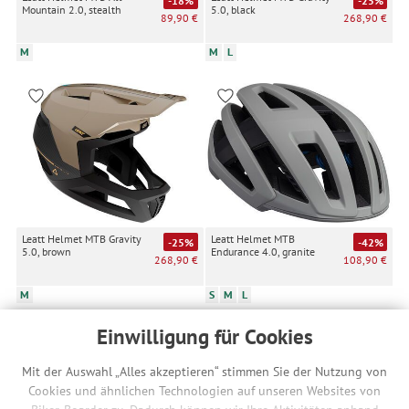
-18%
-25%
Mountain 2.0, stealth
5.0, black
89,90 €
268,90 €
M
M
L
Leatt Helmet MTB Gravity
Leatt Helmet MTB
-25%
-42%
5.0, brown
Endurance 4.0, granite
268,90 €
108,90 €
M
S
M
L
Einwilligung für Cookies
Mit der Auswahl „Alles akzeptieren“ stimmen Sie der Nutzung von
Cookies und ähnlichen Technologien auf unseren Websites von