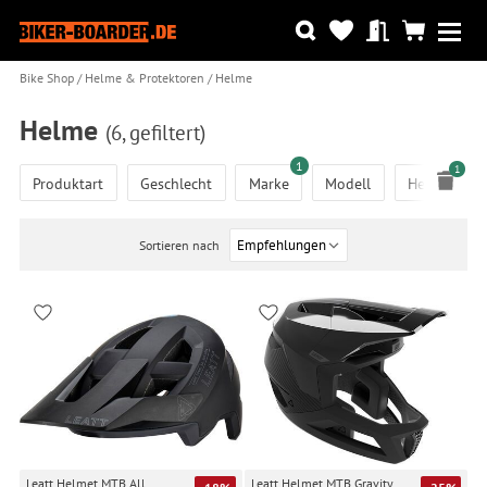
Bike Shop
Helme & Protektoren
Helme
Helme
(6, gefiltert)
1
1
Produktart
Geschlecht
Marke
Modell
Helm Ausfü
Sortieren nach
Leatt Helmet MTB All
Leatt Helmet MTB Gravity