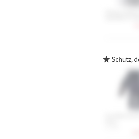
Shimano Freehub 
Spezialfett für Na
8,
Schutz, d
Fox Defend Wind 
Glove
S, L, XXL
29,