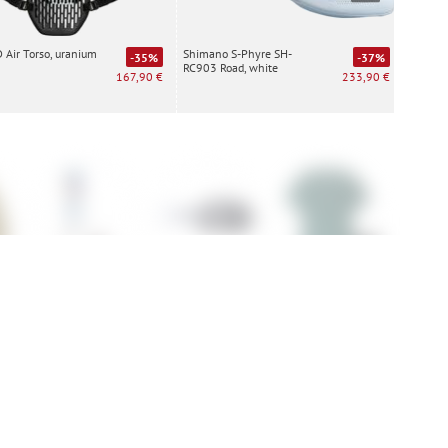
Air Torso, uranium
Shimano S-Phyre SH-
Special
-35%
-37%
RC903 Road, white
white
167,90 €
233,90 €
K2
Fox MTB Main
Patagonia
Fox Pr
 &
Goggle
Women's Cap
ket
Cool Daily Shirt