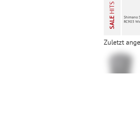
HITS
Shimano 
SALE
RC903 Wid
Zuletzt ange
ORTLIEB Back-
Roller Free
Single