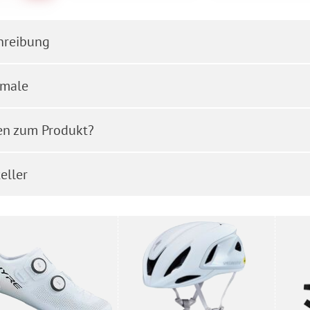
hreibung
male
en zum Produkt?
eller