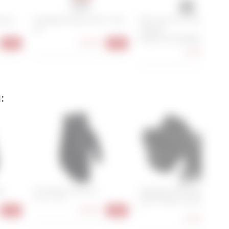
Press
Camelbak Podium Chill - 620
Park Tool CC-3.2 Chain
ml
Checker -
Kettenverschleißlehre
12,90 €
-33%
-28%
11,90 €
-26
:
ck
Fox Flexair Glove LP
GripGrab EXPLR Padded
Short Finger Summer Gloves
XS, M, L, XXL
33,90 €
S
-26%
-38%
31,90 €
-36