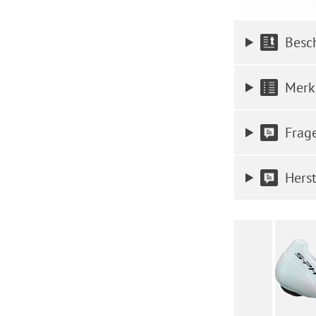
Besc
Merk
Frag
Herst