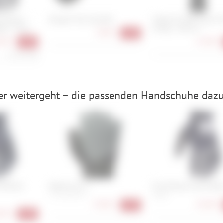
Grease /
Burgtec Top Cap Bolt
Trelock FS 480 Cops X-
ben - 50 g
AirTag - 100 cm
3,90 €
-13%
90 €
71,90 €
-26%
178,00 €/kg
er weitergeht – die passenden Handschuhe dazu
Offroad
Roeckl Icon 2
Fox Dirtpaw Glove Bla
7, 7.5, 8, 8.5, 9
S, XXL
37,90 €
25,90 €
-37%
90 €
-40%