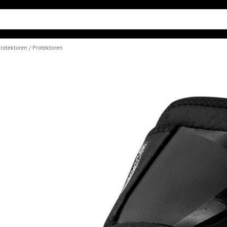
rotektoren
Protektoren