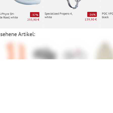
Specialized Propero 4,
POC VPD 
S-Phyre SH-
-26%
-37%
white
black
e Road, white
139,90 €
233,90 €
sehene Artikel:
Pinarello
ORTLIEB Duffle
Trek Powerfly+
Patagonia
Performance
RS
Men's Light
Socks
Variable Jac
Vorauskasse